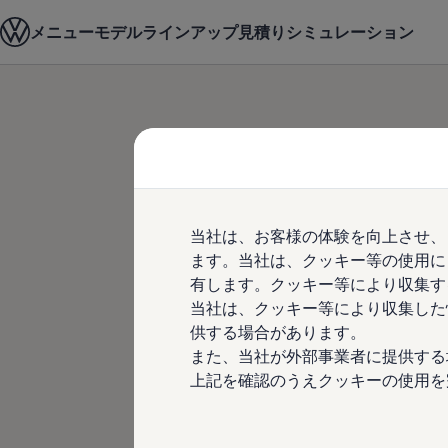
モデル＆見積りシミュレーション
メニュー
モデルラインアップ
見積りシミュレーション
Home
フォルクスワーゲンマガジン
キャンペーン/イベント
デジタルカタログ
セーフティ マイスター
デジタルカタログ
ID. Buzz
Skip to
Skip
T-Cross
main
to
Tiguan
content
footer
Golf
Golf GTI
Golf R
Golf Variant
Golf R Variant
当社は、お客様の体験を向上させ、
Passat
ID.4
ます。当社は、クッキー等の使用に
Polo
有します。クッキー等により収集す
Polo GTI
当社は、クッキー等により収集した
Golf Touran
T-Roc
供する場合があります。
T-Roc R
また、当社が外部事業者に提供する
フォルクスワーゲンマガジン
上記を確認のうえクッキーの使用を
キャンペーン/イベント
ライフスタイル
レビュー動画
ブランドストーリー