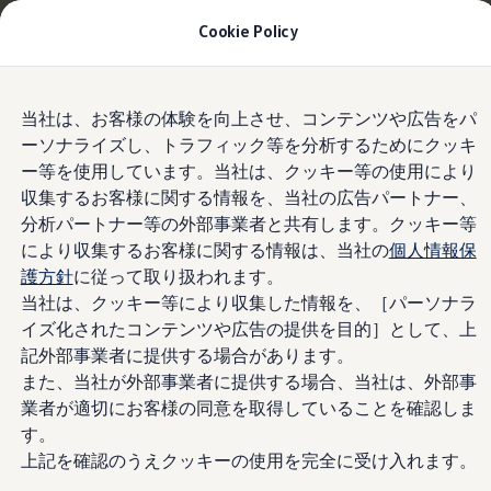
適用金利1.99% 月々8,400円〜
| 9月30日(水)まで
Cookie Policy
今すぐチェック
モデル＆見積りシミュレーション
Skip to
Skip
デジタルカタログ
当社は、お客様の体験を向上させ、コンテンツや広告をパ
main
to
セーフティ マイスター
支払い例
ーソナライズし、トラフィック等を分析するためにクッキ
content
footer
デジタルカタログ
ー等を使用しています。当社は、クッキー等の使用により
ID. Buzz
T-Cross
収集するお客様に関する情報を、当社の広告パートナー、
Tiguan
分析パートナー等の外部事業者と共有します。クッキー等
Golf
により収集するお客様に関する情報は、当社の
個人情報保
Golf GTI
T-Cross TSI Active ソリューションズ3年プラン
Golf R
護方針
に従って取り扱われます。
月々 5,900 円（特別低金利0.50%）
Golf Variant
当社は、クッキー等により収集した情報を、［パーソナラ
Golf R Variant
イズ化されたコンテンツや広告の提供を目的］として、上
Passat
支払い総額 （含む頭金） 3,428,400 円
ID.4
記外部事業者に提供する場合があります。
※
車両本体価格 3,399,000 円
Polo
また、当社が外部事業者に提供する場合、当社は、外部事
Polo GTI
頭金 1,019,000 円
業者が適切にお客様の同意を取得していることを確認しま
Golf Touran
T-Roc
す。
所要資金（ローン元金） 2,380,000 円
T-Roc R
上記を確認のうえクッキーの使用を完全に受け入れます。
フォルクスワーゲンマガジン
初回の支払い額 8,800 円​
キャンペーン/イベント