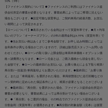
Golf Variant
50%（3年）
Passat
【ファイナンス契約について】●ファイナンスのご利用にはファイナンス提
ID. Buzz
供会社所定の審査が必要となります。審査結果によってはご希望に沿えない
アフターサービス
サービスと純正部品
場合もございます。●設定可能な据置率は、ご契約車両の経過月数、お支払
フォルクスワーゲン純正部品のメリット
い期間によって決定されます。
点検と車検
【ローンについて】●表示されている金利はすべて実質年率です。●月々均等
修理と点検
エンジンオイルおよびフルード類
払いのプラン「オーナーズプラン」の3年の適用金利は4.99%（実質年率）で
ホイールとタイヤ
す。●当お支払い例はあくまでご参考金額です。お申し込み時期によっては
路上故障に関するサポート
金利条件が異なる場合がございますので、詳細は販売店スタッフへお問い合
フォルクスワーゲンサービス
アクセサリー
わせください。●ローンの取り扱い上限金額は車両本体価格＋オプション価
Lifestyle & goods
格＋諸費用となります。●ローン元金とは、ご購入価格から頭金を差し引い
Car Navigation System
た金額です。●ローンの最終回のお支払いは、お乗り換えによる下取り精算/
Drive Recorder
お客様情報
再分割/一括返済/車両返却よりお選びいただけます。●最終回に「お乗り換
リサイクルへの取組み
え」または「車両返却」を選択された場合、車両状態並びに走行距離などロ
警告灯とインジケーターランプ
ーン契約時に定められた保証条件により、精算が必要となることがございま
特定整備情報
ユーザーガイド
す。●最終回に「再分割」を選択された場合、ファイナンス提供会社所定の
運転上の注意
審査が必要となり、審査結果によっては再分割ができない場合がございま
自動車リサイクル法
す。●「再分割」をご選択の場合、その時点でのファイナンス提供会社の再
ロイヤリティプログラム
安心プログラム
分割金利（実質年率）が適用されます。●再分割の対象金額（元本）は据置