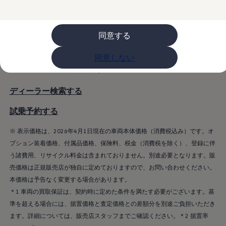
月々の支払い額 5,900 円×34回​
ライフスタイル
レビュー動画
ボーナス月加算額 110,000 円×6回​
ブランドストーリー
同意する
購入検討中の方へ
最終回の支払い額 1,540,000 円（買取保証付
オファー(購入サポート・金利情報)
＊1 ＊2
き）
オファー
同意しない
金利情報
金利手数料 29,400 円
Golf お乗り換えを10万円補助
Tiguan 購入後、5年間の安心サポートが無償
Golf Variant お乗り換えを10万円補助
ディーラー検索する
Volkswagenアンバサダープログラム
ファイナンシャルサービス
試乗予約する
ファイナンシャルサービス
フォルクスワーゲン自動車保険プラス
※ 表示価格は、2026年4月1日現在の車両本体価格（消費税込み）です。オ
Volkswagen Card
プション装着価格、付属品価格、保険料、税金（消費税を除く）、登録に伴
お支払いシミュレーション
モデル別月々のお支払い例
う諸費用、リサイクル料金は含まれておりません。別途必要となります。販
ライフスタイルに合ったプランをみつける
売価格は正規販売店が独自に定めておりますので、お問い合わせください。
カスタマーポータル 登録・ログイン
本価格は予告なく変更する場合があります。
Match Maker 登録・ログイン
補助金・エコカー優遇制度
＊1 車両の買取保証は、契約時に定めた条件を満たす必要がございます。基
補助金・エコカー優遇制度
準を超える場合には、据置価格と査定価格との差額分を別途ご負担いただき
ID.4
ます。詳細については、販売店スタッフまでご確認ください。＊2 据置率
Golf