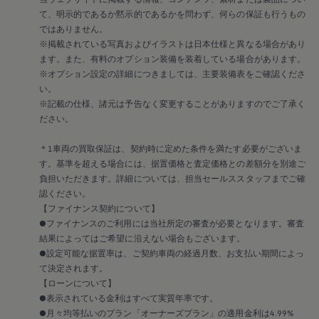
2018
て、明示的であるか黙示的であるかを問わず、何らの保証も行うもの
2017
2016
ではありません。
2015
※掲載されている写真およびイラストは日本仕様と異なる場合があり
リコール関連情報
ます。また、有料のオプション装備を装着している場合があります。
セーフティ マイスター
※オプション設定の詳細につきましては、主要装備表をご確認くださ
い。
※記載の仕様、諸元は予告なく変更することがありますのでご了承く
ださい。
＊1車両の買取保証は、契約時に定めた条件を満たす必要がございま
す。基準を超える場合には、据置価格と査定価格との差額分を別途ご
負担いただきます。詳細については、担当セールススタッフまでご確
認ください。
【ファイナンス契約について】
●ファイナンスのご利用には当社所定の審査が必要となります。審査
結果によってはご希望に沿えない場合もございます。
●設定可能な据置率は、ご契約車両の経過月数、お支払い期間によっ
て決定されます。
【ローンについて】
●表示されている金利はすべて実質年率です。
●月々均等払いのプラン「オーナーズプラン」の適用金利は4.99%