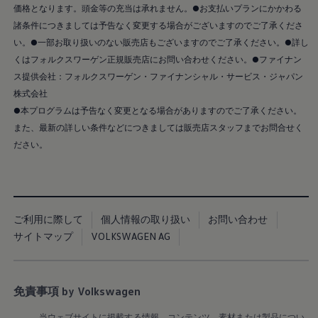
メンテナンスプログラム
価格となります。頭金等の充当は承れません。●お支払いプランにかかわる
延長保証ウォルフィサポート
諸条件につきましては予告なく変更する場合がございますのでご了承くださ
カスタマーセンター
タイヤパンク補償
い。●一部お取り扱いのない販売店もございますのでご了承ください。●詳し
認定中古車
くはフォルクスワーゲン正規販売店にお問い合わせください。●ファイナン
“Certified Pre-Owned”の品質とは
ス提供会社：フォルクスワーゲン・ファイナンシャル・サービス・ジャパン
延長保証サービスガイド
9つの約束
株式会社
スマート買取
●本プログラムは予告なく変更となる場合がありますのでご了承ください。
キャンペーン/ファイナンスプログラム
また、最新の詳しい条件などにつきましては販売店スタッフまでお問合せく
フォルクスワーゲンについて
企業情報
ださい。
会社概要
会社概要EN
採用情報
正規ディーラー地域別採用情報
倫理・リスク管理・コンプライアンス
プレスリリース
ご利用に際して
個人情報の取り扱い
お問い合わせ
2025
サイトマップ
VOLKSWAGEN AG
2024
2023
2022
2021
免責事項 by Volkswagen
2020
2019
当ウェブサイトに掲載する情報、コンテンツ、素材または製品につい