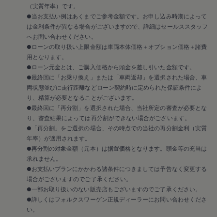
（実質年率）です。
●当お支払い例はあくまでご参考金額です。お申し込み時期によって
は金利条件が異なる場合がございますので、詳細はセールススタッフ
へお問い合わせください。
●ローンの取り扱い上限金額は車両本体価格＋オプション価格＋諸費
用となります。
●ローン元金とは、ご購入価格から頭金を差し引いた金額です。
●最終回に「お乗り換え」または「車両返却」を選択された場合、車
両状態並びに走行距離などローン契約時に定められた保証条件によ
り、精算が必要となることがございます。
●最終回に「再分割」を選択された場合、当社所定の審査が必要とな
り、審査結果によっては再分割ができない場合がございます。
●「再分割」をご選択の場合、その時点での当社の再分割金利（実質
年率）が適用されます。
●再分割の対象金額（元本）は据置価格となります。頭金等の充当は
承れません。
●お支払いプランにかかわる諸条件につきましては予告なく変更する
場合がございますのでご了承ください。
●一部お取り扱いのない販売店もございますのでご了承ください。
●詳しくはフォルクスワーゲン正規ディーラーにお問い合わせくださ
い。