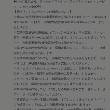
●ローン提供会社：フォルクスワーゲン・ファイナンシャル・サービ
ス・ジャパン株式会社
【見積りシミュレーションの減税について】
※減税の適用期間は自動車重量税は令和7年4月30日まで、自動車税は
令和8年3月31日まで、環境性能割の優遇措置が令和7年3月31日まで
となります。
※自動車重量税の減税額はオプションを含まない車両重量、メーカー
希望小売価格をベースに試算しています。オプションをお選びいただ
くと、自動車重量税の軽減額が変わる場合があります。
※環境性能割は都道府県により運用が異なります。地域によっては減
税額が異なる場合があります。
※自動車減税額については、翌年度の支払分が減税となります。ご購
入時には、減税前の税額を月割でお支払いいただきます。
※本ウェブサイトのシミュレーション金額には、自動車税（グリーン
税制）の減税分・環境性能割の課税分は反映されておりません。
※オプション選択などにより減税率が異なる場合や対象外となる場合
があります。環境性能割は都道府県により運用が異なります。
※減税の内容に関しては、変更となる場合があります。詳しくは正規
ディーラーにお問い合わせください。
※減税額はメーカー希望小売価格（オプションは含まず）をベースに
した試算です 。地域により減税額が異なる場合があります。
※減税額は新・エコカー減税非対象車（13年未満の経年車）の税額を