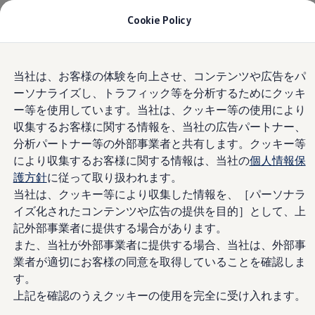
モデル＆見積りシミュレーション
Cookie Policy
デジタルカタログ
セーフティ マイスター
Privacy Policy 個人情報の取
デジタルカタログ
Skip to
Skip
ID. Buzz
り扱い
当社は、お客様の体験を向上させ、コンテンツや広告をパ
main
to
T-Cross
ーソナライズし、トラフィック等を分析するためにクッキ
content
footer
Tiguan
Golf
ー等を使用しています。当社は、クッキー等の使用により
Volkswagen姫路（以下当社といいます）は、お客様
Golf GTI
収集するお客様に関する情報を、当社の広告パートナー、
との健全なコミュニケーションを通じて最適な商
Golf R
分析パートナー等の外部事業者と共有します。クッキー等
Golf Variant
品・サービスを提供する上で、お客様の個人情報の
Golf R Variant
により収集するお客様に関する情報は、当社の
個人情報保
保護が経営の最重要課題と考えております。このた
Passat
護方針
に従って取り扱われます。
め、当社の個人情報保護に向けた全社的な取組みを
ID.4
当社は、クッキー等により収集した情報を、［パーソナラ
Polo
個人情報保護に関する基本方針として定めました。
Polo GTI
イズ化されたコンテンツや広告の提供を目的］として、上
お客様のご理解をいただきたく、ご案内を差し上げ
Golf Touran
記外部事業者に提供する場合があります。
ます。なお、当社は、特定のブランド又はサービス
T-Roc
また、当社が外部事業者に提供する場合、当社は、外部事
T-Roc R
にかかるお客様の個人情報の取扱いに関して、別途
フォルクスワーゲンマガジン
業者が適切にお客様の同意を取得していることを確認しま
の個人情報保護方針を定めている場合があります。
キャンペーン/イベント
す。
その場合には、当該個人情報保護方針をご確認いた
ライフスタイル
上記を確認のうえクッキーの使用を完全に受け入れます。
レビュー動画
だきますようお願いいたします。
ブランドストーリー