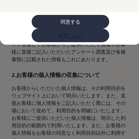
購入検討中の方へ
1.個人情報とは
オファー(購入サポート・金利情報)
オファー
金利情報
同意する
特定の個人を識別できる情報を個人情報といいま
Golf お乗り換えを10万円補助
す。また、他の情報とあわせることで特定の個人が
Tiguan 購入後、5年間の安心サポートが無償
同意しない
Golf Variant お乗り換えを10万円補助
識別できる情報も個人情報といたします。ウェブサ
Volkswagenアンバサダープログラム
イトを通じてお客様からご提供いただく情報やお客
ファイナンシャルサービス
様に直接ご記入いただいたアンケート調査及び各種
ファイナンシャルサービス
フォルクスワーゲン自動車保険プラス
書類に記載された情報もこれにあたります。
Volkswagen Card
お支払いシミュレーション
2.お客様の個人情報の収集について
モデル別月々のお支払い例
ライフスタイルに合ったプランをみつける
カスタマーポータル 登録・ログイン
お客様からいただいた個人情報は、その利用目的を
Match Maker 登録・ログイン
ウェブサイト上において明示いたします。また、直
補助金・エコカー優遇制度
接お客様に個人情報をご記入いただく際には、その
補助金・エコカー優遇制度
ID.4
場において改めて、利用目的を明確にいたします。
Golf
お客様にご提供いただいた個人情報は、明示した利
Golf Variant
用目的の範囲内で利用いたします。また、お客様の
Passat
ID. Buzz
個人情報をお客様の同意なく利用目的以外に利用す
アフターサービス