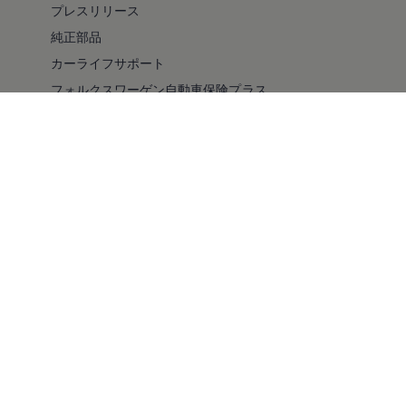
プレスリリース
純正部品
カーライフサポート
フォルクスワーゲン自動車保険プラス
安全性
バリアフリー
採用情報
キャンペーン/イベント
ファイナンシャルサービス
純正ナビゲーションのアップデート情報
ドライブレコーダー
コンプライアンス
車検・点検
自動車リサイクル法について
スマート買取
メルマガ登録