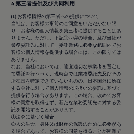
4.第三者提供及び共同利用
認定中古車
“Certified Pre-Owned”の品質とは
延長保証サービスガイド
(1) お客様情報の第三者への提供について
9つの約束
当社は、お客様の事前のご同意をいただかない限
スマート買取
り、お客様の個人情報を第三者に提供することはあ
キャンペーン/ファイナンスプログラム
フォルクスワーゲンについて
りません。ただし、下記①～④の場合、及び当社が
企業情報
業務委託先に対して、委託業務に必要な範囲内でお
会社概要
客様の個人情報を提供する場合には、この限りでは
会社概要EN
採用情報
ありません。
正規ディーラー地域別採用情報
なお、当社においては、適宜適切な事業者を選定し
倫理・リスク管理・コンプライアンス
て委託を行うべく、現時点では業務委託先及びその
プレスリリース
2025
所在国を特定できていないものの、日本国外に所在
2024
する会社に対して個人情報の取扱いの委託に基づく
2023
提供を行う場合があります。この場合、改めてお客
2022
2021
様の同意を取得せず、新たな業務委託先に対する委
2020
託を開始することがあります。
2019
①法令に基づく場合
2018
2017
②人の生命、身体又は財産の保護のために必要があ
2016
る場合であって、お客様の同意を得ることが困難で
2015