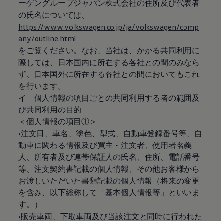
ーゲングループジャパン株式会社の住所及び代表者
の氏名については、
https://www.volkswagen.co.jp/ja/volkswagen/comp
any/outline.html
をご覧ください。なお、当社は、かかる共同利用に
際しては、日本国内に所在する各社との間のみなら
ず、日本国外に所在する各社との間においてもこれ
を行います。
イ 個人情報の項目ごとの共同利用する者の範囲及
び共同利用の目的
＜個人情報の項目①＞
•注文日、車名、塗色、型式、自動車登録番号等、自
動車に関わる情報及び買主・注文者、使用者名義
人、所有者及び連帯保証人の氏名、住所、電話番号
等、注文契約書記載の個人情報、その他お客様から
お渡しいただいた書類記載の個人情報（将来の変更
を含み、以下総称して「基本個人情報等」といいま
す。）
•販売車両、下取車両及び当該注文と同時に行われた