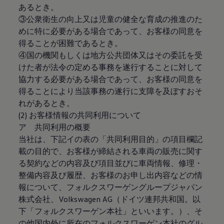
あるとき。
リコール関連情報
セーフティ マイスター
③公衆衛生の向上又は児童の健全な育成の推進のた
めに特に必要がある場合であって、お客様の同意を
得ることが困難であるとき。
④国の機関もしくは地方公共団体又はその委託を受
けた者が法令の定める事務を遂行することに対して
協力する必要がある場合であって、お客様の同意を
得ることにより当該事務の遂行に支障を及ぼすおそ
れがあるとき。
(2) お客様情報の共同利用について
ア 共同利用の概要
当社は、下記イの表の「共同利用目的」の項目欄記
載の目的で、お客様が締結される車両の販売に関す
る契約などの内容及び項目並びに車両情報、修理・
整備内容及び履歴、お客様のお申し出内容などの情
報について、フォルクスワーゲングループジャパン
株式会社、Volkswagen AG（ドイツ連邦共和国。以
下「フォルクスワーゲン本社」といいます。）、そ
の他国内外に所在のフォルクスワーゲン本社のグル