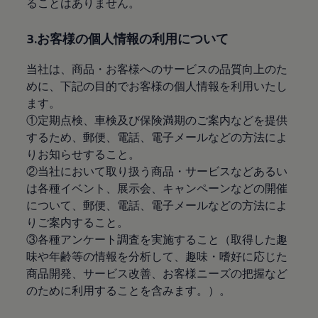
ることはありません。
サービスと純正部品
フォルクスワーゲン純正部品のメリット
点検と車検
3.お客様の個人情報の利用について
修理と点検
エンジンオイルおよびフルード類
当社は、商品・お客様へのサービスの品質向上のた
ホイールとタイヤ
路上故障に関するサポート
めに、下記の目的でお客様の個人情報を利用いたし
フォルクスワーゲンサービス
ます。
アクセサリー
①定期点検、車検及び保険満期のご案内などを提供
Lifestyle & goods
Car Navigation System
するため、郵便、電話、電子メールなどの方法によ
Drive Recorder
りお知らせすること。
お客様情報
②当社において取り扱う商品・サービスなどあるい
リサイクルへの取組み
警告灯とインジケーターランプ
は各種イベント、展示会、キャンペーンなどの開催
特定整備情報
について、郵便、電話、電子メールなどの方法によ
ユーザーガイド
りご案内すること。
運転上の注意
自動車リサイクル法
③各種アンケート調査を実施すること（取得した趣
ロイヤリティプログラム
味や年齢等の情報を分析して、趣味・嗜好に応じた
安心プログラム
商品開発、サービス改善、お客様ニーズの把握など
メンテナンスプログラム
延長保証ウォルフィサポート
のために利用することを含みます。）。
カスタマーセンター
タイヤパンク補償