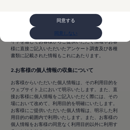
購入検討中の方へ
1.個人情報とは
オファー(購入サポート・金利情報)
オファー
金利情報
同意する
特定の個人を識別できる情報を個人情報といいま
Golf お乗り換えを10万円補助
す。また、他の情報とあわせることで特定の個人が
Tiguan 購入後、5年間の安心サポートが無償
同意しない
Golf Variant お乗り換えを10万円補助
識別できる情報も個人情報といたします。ウェブサ
Volkswagenアンバサダープログラム
イトを通じてお客様からご提供いただく情報やお客
ファイナンシャルサービス
様に直接ご記入いただいたアンケート調査及び各種
ファイナンシャルサービス
フォルクスワーゲン自動車保険プラス
書類に記載された情報もこれにあたります。
Volkswagen Card
お支払いシミュレーション
2.お客様の個人情報の収集について
モデル別月々のお支払い例
ライフスタイルに合ったプランをみつける
カスタマーポータル 登録・ログイン
お客様からいただいた個人情報は、その利用目的を
Match Maker 登録・ログイン
ウェブサイト上において明示いたします。また、直
補助金・エコカー優遇制度
接お客様に個人情報をご記入いただく際には、その
補助金・エコカー優遇制度
ID.4
場において改めて、利用目的を明確にいたします。
Golf
お客様にご提供いただいた個人情報は、明示した利
Golf Variant
用目的の範囲内で利用いたします。また、お客様の
Passat
ID. Buzz
個人情報をお客様の同意なく利用目的以外に利用す
アフターサービス