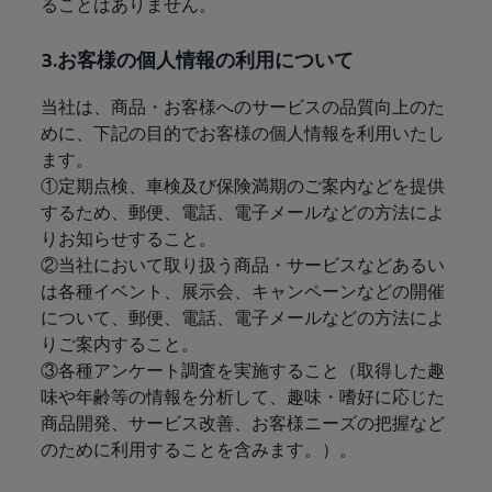
ることはありません。
サービスと純正部品
フォルクスワーゲン純正部品のメリット
点検と車検
3.お客様の個人情報の利用について
修理と点検
エンジンオイルおよびフルード類
当社は、商品・お客様へのサービスの品質向上のた
ホイールとタイヤ
路上故障に関するサポート
めに、下記の目的でお客様の個人情報を利用いたし
フォルクスワーゲンサービス
ます。
アクセサリー
①定期点検、車検及び保険満期のご案内などを提供
Lifestyle & goods
Car Navigation System
するため、郵便、電話、電子メールなどの方法によ
Drive Recorder
りお知らせすること。
お客様情報
②当社において取り扱う商品・サービスなどあるい
リサイクルへの取組み
警告灯とインジケーターランプ
は各種イベント、展示会、キャンペーンなどの開催
特定整備情報
について、郵便、電話、電子メールなどの方法によ
ユーザーガイド
りご案内すること。
運転上の注意
自動車リサイクル法
③各種アンケート調査を実施すること（取得した趣
ロイヤリティプログラム
味や年齢等の情報を分析して、趣味・嗜好に応じた
安心プログラム
商品開発、サービス改善、お客様ニーズの把握など
メンテナンスプログラム
延長保証ウォルフィサポート
のために利用することを含みます。）。
カスタマーセンター
タイヤパンク補償