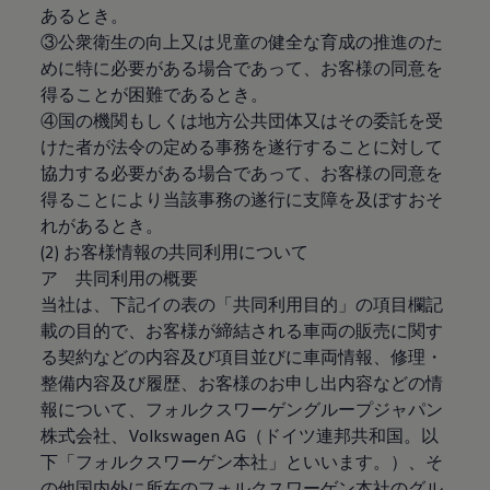
あるとき。
リコール関連情報
セーフティ マイスター
③公衆衛生の向上又は児童の健全な育成の推進のた
めに特に必要がある場合であって、お客様の同意を
得ることが困難であるとき。
④国の機関もしくは地方公共団体又はその委託を受
けた者が法令の定める事務を遂行することに対して
協力する必要がある場合であって、お客様の同意を
得ることにより当該事務の遂行に支障を及ぼすおそ
れがあるとき。
(2) お客様情報の共同利用について
ア 共同利用の概要
当社は、下記イの表の「共同利用目的」の項目欄記
載の目的で、お客様が締結される車両の販売に関す
る契約などの内容及び項目並びに車両情報、修理・
整備内容及び履歴、お客様のお申し出内容などの情
報について、フォルクスワーゲングループジャパン
株式会社、Volkswagen AG（ドイツ連邦共和国。以
下「フォルクスワーゲン本社」といいます。）、そ
の他国内外に所在のフォルクスワーゲン本社のグル