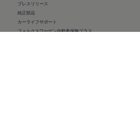
プレスリリース
純正部品
カーライフサポート
フォルクスワーゲン自動車保険プラス
安全性
バリアフリー
採用情報
キャンペーン/イベント
ファイナンシャルサービス
純正ナビゲーションのアップデート情報
ドライブレコーダー
コンプライアンス
車検・点検
自動車リサイクル法について
スマート買取
メルマガ登録