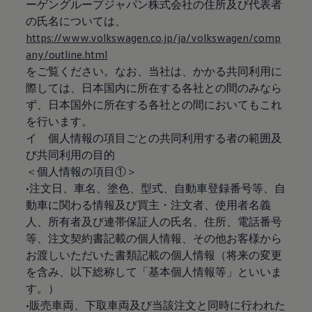
ーゲングループジャパン株式会社の住所及び代表者
の氏名については、
https://www.volkswagen.co.jp/ja/volkswagen/comp
any/outline.html
をご覧ください。なお、当社は、かかる共同利用に
際しては、日本国内に所在する各社との間のみなら
ず、日本国外に所在する各社との間においてもこれ
を行います。
イ 個人情報の項目ごとの共同利用する者の範囲及
び共同利用の目的
＜個人情報の項目①＞
•注文日、車名、塗色、型式、自動車登録番号等、自
動車に関わる情報及び買主・注文者、使用者名義
人、所有者及び連帯保証人の氏名、住所、電話番号
等、注文契約書記載の個人情報、その他お客様から
お渡しいただいた書類記載の個人情報（将来の変更
を含み、以下総称して「基本個人情報等」といいま
す。）
•販売車両、下取車両及び当該注文と同時に行われた