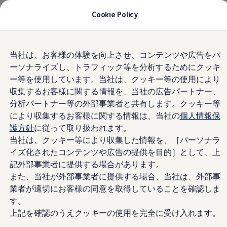
モデル＆見積りシミュレーション
Cookie Policy
デジタルカタログ
セーフティ マイスター
Privacy Policy 個人情報の取
デジタルカタログ
Skip to
Skip
ID. Buzz
り扱い
当社は、お客様の体験を向上させ、コンテンツや広告をパ
main
to
T-Cross
ーソナライズし、トラフィック等を分析するためにクッキ
content
footer
Tiguan
Golf
ー等を使用しています。当社は、クッキー等の使用により
Volkswagen金沢シーサイド（以下当社といいます）
Golf GTI
収集するお客様に関する情報を、当社の広告パートナー、
は、お客様との健全なコミュニケーションを通じて
Golf R
分析パートナー等の外部事業者と共有します。クッキー等
Golf Variant
最適な商品・サービスを提供する上で、お客様の個
Golf R Variant
により収集するお客様に関する情報は、当社の
個人情報保
人情報の保護が経営の最重要課題と考えておりま
Passat
護方針
に従って取り扱われます。
す。このため、当社の個人情報保護に向けた全社的
ID.4
当社は、クッキー等により収集した情報を、［パーソナラ
Polo
な取組みを個人情報保護に関する基本方針として定
Polo GTI
イズ化されたコンテンツや広告の提供を目的］として、上
めました。お客様のご理解をいただきたく、ご案内
Golf Touran
記外部事業者に提供する場合があります。
を差し上げます。なお、当社は、特定のブランド又
T-Roc
また、当社が外部事業者に提供する場合、当社は、外部事
T-Roc R
はサービスにかかるお客様の個人情報の取扱いに関
フォルクスワーゲンマガジン
業者が適切にお客様の同意を取得していることを確認しま
して、別途の個人情報保護方針を定めている場合が
キャンペーン/イベント
す。
あります。その場合には、当該個人情報保護方針を
ライフスタイル
上記を確認のうえクッキーの使用を完全に受け入れます。
レビュー動画
ご確認いただきますようお願いいたします。
ブランドストーリー