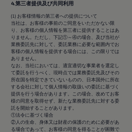
4.第三者提供及び共同利用
認定中古車
“Certified Pre-Owned”の品質とは
延長保証サービスガイド
(1) お客様情報の第三者への提供について
9つの約束
当社は、お客様の事前のご同意をいただかない限
スマート買取
り、お客様の個人情報を第三者に提供することはあ
キャンペーン/ファイナンスプログラム
フォルクスワーゲンについて
りません。ただし、下記①～④の場合、及び当社が
企業情報
業務委託先に対して、委託業務に必要な範囲内でお
会社概要
客様の個人情報を提供する場合には、この限りでは
会社概要EN
採用情報
ありません。
正規ディーラー地域別採用情報
なお、当社においては、適宜適切な事業者を選定し
倫理・リスク管理・コンプライアンス
て委託を行うべく、現時点では業務委託先及びその
プレスリリース
2025
所在国を特定できていないものの、日本国外に所在
2024
する会社に対して個人情報の取扱いの委託に基づく
2023
提供を行う場合があります。この場合、改めてお客
2022
2021
様の同意を取得せず、新たな業務委託先に対する委
2020
託を開始することがあります。
2019
①法令に基づく場合
2018
2017
②人の生命、身体又は財産の保護のために必要があ
2016
る場合であって、お客様の同意を得ることが困難で
2015