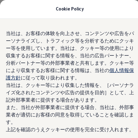
モデル＆見積りシミュレーション
Cookie Policy
デジタルカタログ
セーフティ マイスター
Privacy Policy 個人情報の取
デジタルカタログ
Skip to
Skip
ID. Buzz
り扱い
当社は、お客様の体験を向上させ、コンテンツや広告をパ
main
to
T-Cross
ーソナライズし、トラフィック等を分析するためにクッキ
content
footer
Tiguan
Golf
ー等を使用しています。当社は、クッキー等の使用により
和歌山中央認定中古車センター（以下当社といいま
Golf GTI
収集するお客様に関する情報を、当社の広告パートナー、
す）は、お客様との健全なコミュニケーションを通
Golf R
分析パートナー等の外部事業者と共有します。クッキー等
Golf Variant
じて最適な商品・サービスを提供する上で、お客様
Golf R Variant
により収集するお客様に関する情報は、当社の
個人情報保
の個人情報の保護が経営の最重要課題と考えており
Passat
護方針
に従って取り扱われます。
ます。このため、当社の個人情報保護に向けた全社
ID.4
当社は、クッキー等により収集した情報を、［パーソナラ
Polo
的な取組みを個人情報保護に関する基本方針として
Polo GTI
イズ化されたコンテンツや広告の提供を目的］として、上
定めました。お客様のご理解をいただきたく、ご案
Golf Touran
記外部事業者に提供する場合があります。
内を差し上げます。なお、当社は、特定のブランド
T-Roc
また、当社が外部事業者に提供する場合、当社は、外部事
T-Roc R
又はサービスにかかるお客様の個人情報の取扱いに
フォルクスワーゲンマガジン
業者が適切にお客様の同意を取得していることを確認しま
関して、別途の個人情報保護方針を定めている場合
キャンペーン/イベント
す。
があります。その場合には、当該個人情報保護方針
ライフスタイル
上記を確認のうえクッキーの使用を完全に受け入れます。
レビュー動画
をご確認いただきますようお願いいたします。
ブランドストーリー