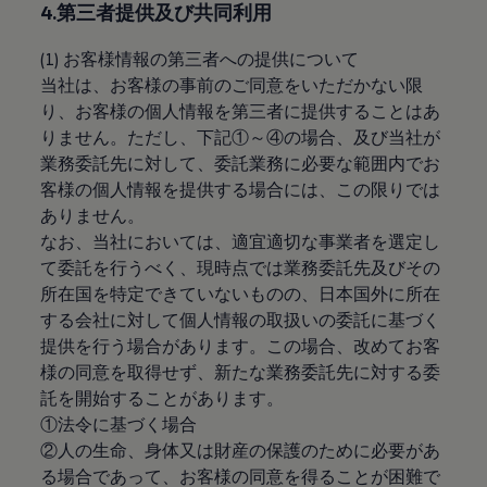
4.第三者提供及び共同利用
認定中古車
“Certified Pre-Owned”の品質とは
延長保証サービスガイド
(1) お客様情報の第三者への提供について
9つの約束
当社は、お客様の事前のご同意をいただかない限
スマート買取
り、お客様の個人情報を第三者に提供することはあ
キャンペーン/ファイナンスプログラム
フォルクスワーゲンについて
りません。ただし、下記①～④の場合、及び当社が
企業情報
業務委託先に対して、委託業務に必要な範囲内でお
会社概要
客様の個人情報を提供する場合には、この限りでは
会社概要EN
採用情報
ありません。
正規ディーラー地域別採用情報
なお、当社においては、適宜適切な事業者を選定し
倫理・リスク管理・コンプライアンス
て委託を行うべく、現時点では業務委託先及びその
プレスリリース
2025
所在国を特定できていないものの、日本国外に所在
2024
する会社に対して個人情報の取扱いの委託に基づく
2023
提供を行う場合があります。この場合、改めてお客
2022
2021
様の同意を取得せず、新たな業務委託先に対する委
2020
託を開始することがあります。
2019
①法令に基づく場合
2018
2017
②人の生命、身体又は財産の保護のために必要があ
2016
る場合であって、お客様の同意を得ることが困難で
2015