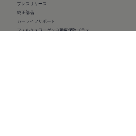
プレスリリース
純正部品
カーライフサポート
フォルクスワーゲン自動車保険プラス
安全性
バリアフリー
採用情報
キャンペーン/イベント
ファイナンシャルサービス
純正ナビゲーションのアップデート情報
ドライブレコーダー
コンプライアンス
車検・点検
自動車リサイクル法について
スマート買取
メルマガ登録