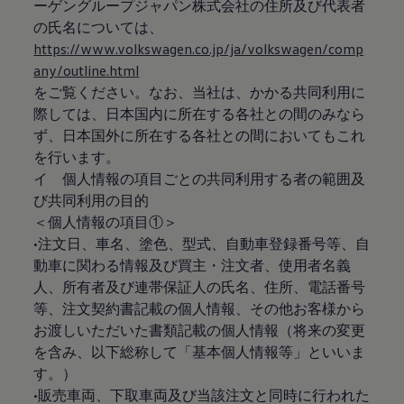
ーゲングループジャパン株式会社の住所及び代表者
の氏名については、
https://www.volkswagen.co.jp/ja/volkswagen/comp
any/outline.html
をご覧ください。なお、当社は、かかる共同利用に
際しては、日本国内に所在する各社との間のみなら
ず、日本国外に所在する各社との間においてもこれ
を行います。
イ 個人情報の項目ごとの共同利用する者の範囲及
び共同利用の目的
＜個人情報の項目①＞
•注文日、車名、塗色、型式、自動車登録番号等、自
動車に関わる情報及び買主・注文者、使用者名義
人、所有者及び連帯保証人の氏名、住所、電話番号
等、注文契約書記載の個人情報、その他お客様から
お渡しいただいた書類記載の個人情報（将来の変更
を含み、以下総称して「基本個人情報等」といいま
す。）
•販売車両、下取車両及び当該注文と同時に行われた