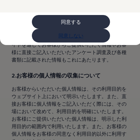
購入検討中の方へ
1.個人情報とは
オファー(購入サポート・金利情報)
オファー
金利情報
同意する
特定の個人を識別できる情報を個人情報といいま
Golf お乗り換えを10万円補助
す。また、他の情報とあわせることで特定の個人が
Tiguan 購入後、5年間の安心サポートが無償
同意しない
Golf Variant お乗り換えを10万円補助
識別できる情報も個人情報といたします。ウェブサ
Volkswagenアンバサダープログラム
イトを通じてお客様からご提供いただく情報やお客
ファイナンシャルサービス
様に直接ご記入いただいたアンケート調査及び各種
ファイナンシャルサービス
フォルクスワーゲン自動車保険プラス
書類に記載された情報もこれにあたります。
Volkswagen Card
お支払いシミュレーション
2.お客様の個人情報の収集について
モデル別月々のお支払い例
ライフスタイルに合ったプランをみつける
カスタマーポータル 登録・ログイン
お客様からいただいた個人情報は、その利用目的を
Match Maker 登録・ログイン
ウェブサイト上において明示いたします。また、直
補助金・エコカー優遇制度
接お客様に個人情報をご記入いただく際には、その
補助金・エコカー優遇制度
ID.4
場において改めて、利用目的を明確にいたします。
Golf
お客様にご提供いただいた個人情報は、明示した利
Golf Variant
用目的の範囲内で利用いたします。また、お客様の
Passat
ID. Buzz
個人情報をお客様の同意なく利用目的以外に利用す
アフターサービス