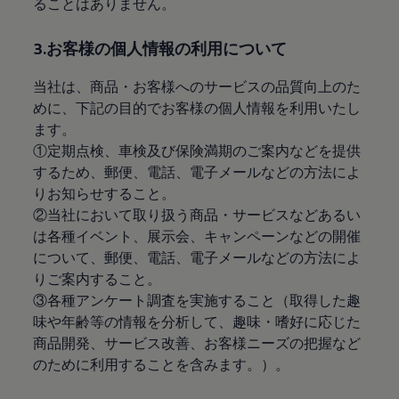
ることはありません。
サービスと純正部品
フォルクスワーゲン純正部品のメリット
点検と車検
3.お客様の個人情報の利用について
修理と点検
エンジンオイルおよびフルード類
当社は、商品・お客様へのサービスの品質向上のた
ホイールとタイヤ
路上故障に関するサポート
めに、下記の目的でお客様の個人情報を利用いたし
フォルクスワーゲンサービス
ます。
アクセサリー
①定期点検、車検及び保険満期のご案内などを提供
Lifestyle & goods
Car Navigation System
するため、郵便、電話、電子メールなどの方法によ
Drive Recorder
りお知らせすること。
お客様情報
②当社において取り扱う商品・サービスなどあるい
リサイクルへの取組み
警告灯とインジケーターランプ
は各種イベント、展示会、キャンペーンなどの開催
特定整備情報
について、郵便、電話、電子メールなどの方法によ
ユーザーガイド
りご案内すること。
運転上の注意
自動車リサイクル法
③各種アンケート調査を実施すること（取得した趣
ロイヤリティプログラム
味や年齢等の情報を分析して、趣味・嗜好に応じた
安心プログラム
商品開発、サービス改善、お客様ニーズの把握など
メンテナンスプログラム
延長保証ウォルフィサポート
のために利用することを含みます。）。
カスタマーセンター
タイヤパンク補償