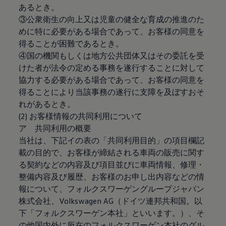
あるとき。
リコール関連情報
セーフティ マイスター
③公衆衛生の向上又は児童の健全な育成の推進のた
めに特に必要がある場合であって、お客様の同意を
得ることが困難であるとき。
④国の機関もしくは地方公共団体又はその委託を受
けた者が法令の定める事務を遂行することに対して
協力する必要がある場合であって、お客様の同意を
得ることにより当該事務の遂行に支障を及ぼすおそ
れがあるとき。
(2) お客様情報の共同利用について
ア 共同利用の概要
当社は、下記イの表の「共同利用目的」の項目欄記
載の目的で、お客様が締結される車両の販売に関す
る契約などの内容及び項目並びに車両情報、修理・
整備内容及び履歴、お客様のお申し出内容などの情
報について、フォルクスワーゲングループジャパン
株式会社、Volkswagen AG（ドイツ連邦共和国。以
下「フォルクスワーゲン本社」といいます。）、そ
の他国内外に所在のフォルクスワーゲン本社のグル