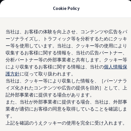
モデル＆見積りシミュレーション
Cookie Policy
デジタルカタログ
セーフティ マイスター
デジタルカタログ
Skip to
Skip
ID. Buzz
当社は、お客様の体験を向上させ、コンテンツや広告をパ
main
to
T-Cross
ーソナライズし、トラフィック等を分析するためにクッキ
content
footer
Information
Tiguan
Golf
ー等を使用しています。当社は、クッキー等の使用により
Golf GTI
収集するお客様に関する情報を、当社の広告パートナー、
Golf R
分析パートナー等の外部事業者と共有します。クッキー等
Golf Variant
施策
と取り組み
Golf R Variant
により収集するお客様に関する情報は、当社の
個人情報保
Passat
護方針
に従って取り扱われます。
ID.4
当社は、クッキー等により収集した情報を、［パーソナラ
Polo
グリーン電力
Polo GTI
イズ化されたコンテンツや広告の提供を目的］として、上
Golf Touran
CO
を削減する上で重要なのが、バッテリーセルの生産工
記外部事業者に提供する場合があります。
2
T-Roc
程やID.モデルの製造工場でグリーン電力を使用すること
また、当社が外部事業者に提供する場合、当社は、外部事
T-Roc R
です。製造からお客様への引き渡しまでの過程で避けられ
フォルクスワーゲンマガジン
業者が適切にお客様の同意を取得していることを確認しま
キャンペーン/イベント
ないCO
の排出は、認証を受けた気候保護プロジェクトへ
す。
2
ライフスタイル
の投資を通じて相殺されます。この取り組みの状況は、認
上記を確認のうえクッキーの使用を完全に受け入れます。
レビュー動画
証機関であるTÜV NORD Certによって定期的に審査を受け
ブランドストーリー