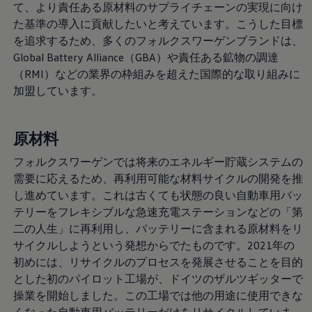
て、より責任ある原材料のサプライチェーンの実現に向け
サービスと純正部品
フォルクスワーゲン純正部品のメリット
た基準の導入に貢献したいと考えています。こうした目標
点検と車検
を追求するため、多くのフォルクスワーゲンブランドは、
修理と点検
Global Battery Alliance（GBA）や責任ある鉱物の調達
エンジンオイルおよびフルード類
ホイールとタイヤ
（RMI）などの業界の枠組みを超えた国際的な取り組みに
路上故障に関するサポート
加盟しています。
フォルクスワーゲンサービス
アクセサリー
Lifestyle & goods
Car Navigation System
原材料
Drive Recorder
お客様情報
フォルクスワーゲンでは将来のエネルギー貯蔵システムの
リサイクルへの取組み
需要に応えるため、再利用可能な材料サイクルの開発を推
警告灯とインジケーターランプ
し進めています。これは古くても状態の良い自動車用バッ
特定整備情報
ユーザーガイド
テリーをフレキシブルな急速充電ステーションなどの「第
運転上の注意
二の人生」に再利用し、バッテリーに含まれる原材料をリ
自動車リサイクル法
サイクルしようという発想からでたものです。2021年の
ロイヤリティプログラム
安心プログラム
初めには、リサイクルのプロセスを発展させることを目的
メンテナンスプログラム
とした初のパイロット工場が、ドイツのザルツギッターで
延長保証ウォルフィサポート
操業を開始しました。この工場では他の用途に使用できな
カスタマーセンター
タイヤパンク補償