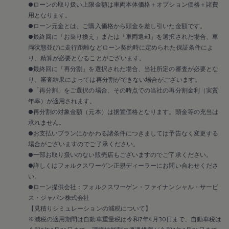
●ローンの取り扱い上限金額は車両本体価格＋オプション価格＋諸費
用となります。
●ローン元金とは、ご購入価格から頭金を差し引いた金額です。
●最終回に「お乗り換え」または「車両返却」を選択された場合、車
両状態並びに走行距離などローン契約時に定められた保証条件によ
り、精算が必要となることがございます。
●最終回に「再分割」を選択された場合、当社所定の審査が必要とな
り、審査結果によっては再分割ができない場合がございます。
●「再分割」をご選択の場合、その時点での当社の再分割金利（実質
年率）が適用されます。
●再分割の対象金額（元本）は据置価格となります。頭金等の充当は
承れません。
●お支払いプランにかかわる諸条件につきましては予告なく変更する
場合がございますのでご了承ください。
●一部お取り扱いのない販売店もございますのでご了承ください。
●詳しくはフォルクスワーゲン正規ディーラーにお問い合わせくださ
い。
●ローン提供会社：フォルクスワーゲン・ファイナンシャル・サービ
ス・ジャパン株式会社
【見積りシミュレーションの減税について】
※減税の適用期間は自動車重量税は令和7年4月30日まで、自動車税は