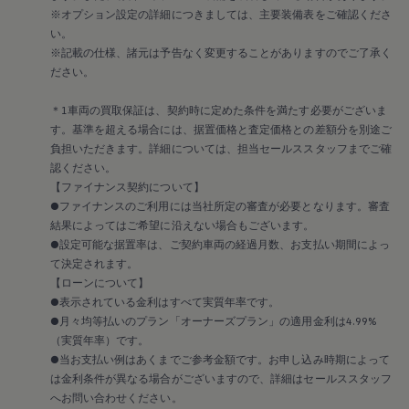
リコール関連情報
※オプション設定の詳細につきましては、主要装備表をご確認くださ
セーフティ マイスター
い。
※記載の仕様、諸元は予告なく変更することがありますのでご了承く
ださい。
＊1車両の買取保証は、契約時に定めた条件を満たす必要がございま
す。基準を超える場合には、据置価格と査定価格との差額分を別途ご
負担いただきます。詳細については、担当セールススタッフまでご確
認ください。
【ファイナンス契約について】
●ファイナンスのご利用には当社所定の審査が必要となります。審査
結果によってはご希望に沿えない場合もございます。
●設定可能な据置率は、ご契約車両の経過月数、お支払い期間によっ
て決定されます。
【ローンについて】
●表示されている金利はすべて実質年率です。
●月々均等払いのプラン「オーナーズプラン」の適用金利は4.99%
（実質年率）です。
●当お支払い例はあくまでご参考金額です。お申し込み時期によって
は金利条件が異なる場合がございますので、詳細はセールススタッフ
へお問い合わせください。