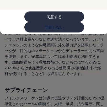
購入検討中の方へ
ています。
オファー(購入サポート・金利情報)
オファー
金利情報
同意する
物流
Golf お乗り換えを10万円補助
Tiguan 購入後、5年間の安心サポートが無償
同意しない
自動車部品の輸送の主な手段は、鉄道や環境に優しい駆動
Golf Variant お乗り換えを10万円補助
Volkswagenアンバサダープログラム
装置と燃料を採用している大型トラックで、道路輸送に比
ファイナンシャルサービス
べてガス排出量が少ない輸送方法となっています。ガソリ
ファイナンシャルサービス
ンエンジンのような内燃機関以外の動力源を搭載したトラ
フォルクスワーゲン自動車保険プラス
Volkswagen Card
ックが、目的地のステーションからディーラーの元へ車両
お支払いシミュレーション
を運搬します。完成車については海上輸送も利用できま
モデル別月々のお支払い例
す。船舶輸送をより環境負荷の少ないものにするために、
ライフスタイルに合ったプランをみつける
カスタマーポータル 登録・ログイン
2021年からは食品産業から出る使用済み植物油由来の燃
Match Maker 登録・ログイン
料を使用することなどにも取り組んでいます。
補助金・エコカー優遇制度
補助金・エコカー優遇制度
ID.4
Golf
サプライチェーン
Golf Variant
Passat
フォルクスワーゲンは知識の伝達やリスク評価のための標
ID. Buzz
準化されたツールの開発や、人権、環境、法令遵守に関し
アフターサービス