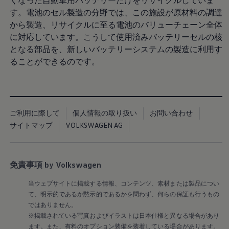
くなった自動車用バッテリーだけをリサイクルしていま
認定中古車
す。電池のセル製造の分野では、この施設が原材料の調達
“Certified Pre-Owned”の品質とは
から製造、リサイクルに至る電池のバリューチェーン全体
延長保証サービスガイド
9つの約束
に対応しています。こうして使用済みバッテリーセルの核
スマート買取
となる部品を、新しいバッテリーシステムの製造に利用す
キャンペーン/ファイナンスプログラム
ることができるのです。
フォルクスワーゲンについて
企業情報
会社概要
会社概要EN
採用情報
正規ディーラー地域別採用情報
ご利用に際して
個人情報の取り扱い
お問い合わせ
倫理・リスク管理・コンプライアンス
サイトマップ
VOLKSWAGEN AG
プレスリリース
2025
2024
2023
2022
免責事項 by Volkswagen
2021
2020
当ウェブサイトに掲載する情報、コンテンツ、素材または製品につい
2019
て、明示的であるか黙示的であるかを問わず、何らの保証も行うもの
2018
ではありません。
2017
※掲載されている写真およびイラストは日本仕様と異なる場合があり
2016
2015
ます。また、有料のオプション装備を装着している場合があります。