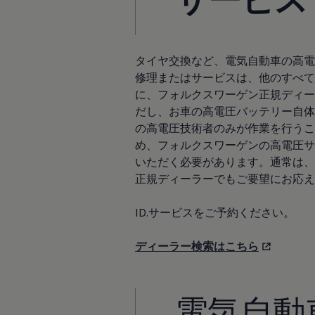
サービスと純正部品
フォルクスワーゲン純正部品のメリット
点検と車検
修理と点検
エンジンオイルおよびフルード類
タイヤ交換など、電気自動車の高電
ホイールとタイヤ
修理またはサービスは、他のすべて
路上故障に関するサポート
に、フォルクスワーゲン正規ディー
フォルクスワーゲンサービス
アクセサリー
だし、お車の高電圧バッテリー自体
Lifestyle & goods
の高電圧技術者のみが作業を行うこ
Car Navigation System
め、フォルクスワーゲンの高電圧サ
Drive Recorder
お客様情報
いただく必要があります。通常は、
リサイクルへの取組み
正規ディーラーでもご要望にお応え
警告灯とインジケーターランプ
特定整備情報
ユーザーガイド
ID.サービスをご予約ください。
運転上の注意
自動車リサイクル法
ディーラー検索はこちら
ロイヤリティプログラム
安心プログラム
メンテナンスプログラム
延長保証ウォルフィサポート
電気自動
カスタマーセンター
タイヤパンク補償