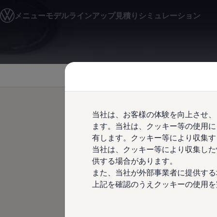
モデル＆見積りシミュレーション
メニュー
モデルラインアップ
見積りシミュレーション
デジタルカタログ
セーフティ マイスター
デジタルカタログ
ID. Buzz
Skip to
Skip
T-Cross
main
to
Tiguan
content
footer
Golf
Golf GTI
Golf R
Golf Variant
Golf R Variant
当社は、お客様の体験を向上させ、
Passat
ID.4
ます。当社は、クッキー等の使用に
ID.サービス
Polo
有します。クッキー等により収集す
Polo GTI
当社は、クッキー等により収集した
Golf Touran
T-Roc
供する場合があります。
T-Roc R
ID.サービスの概要と利用資格
また、当社が外部事業者に提供する
フォルクスワーゲンマガジン
上記を確認のうえクッキーの使用を
キャンペーン/イベント
IDモデルにお乗りのお客様向けに
ライフスタイル
レビュー動画
は、電気自動車を扱うための特別な
ブランドストーリー