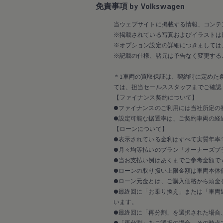
免責事項 by Volkswagen
当ウェブサイトに掲載する情報、コンテ
※掲載されている写真およびイラストは
※オプション設定の詳細につきましては
※記載の仕様、諸元は予告なく変更する
＊1車両の買取保証は、契約時に定めた
ては、担当セールススタッフまでご確認
【ファイナンス契約について】
●ファイナンスのご利用には当社所定の
●設定可能な据置率は、ご契約車両の経
【ローンについて】
●表示されている金利はすべて実質年率
●月々均等払いのプラン「オーナーズプラ
●当お支払い例はあくまでご参考金額で
●ローンの取り扱い上限金額は車両本体
●ローン元金とは、ご購入価格から頭金
●最終回に「お乗り換え」または「車両
います。
●最終回に「再分割」を選択された場合
●「再分割」をご選択の場合、その時点