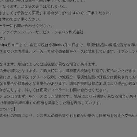
となります。頭金等の充当は承れません。
きましては予告なく変更する場合がございますのでご了承ください。
ますのでご了承ください。
ーラーにお問い合わせください。
・ファイナンシャル・サービス・ジャパン株式会社
て】
年4月30日まで、自動車税は令和8年3月31日まで、環境性能割の優遇措置が令和7
含まない車両重量、メーカー希望小売価格をベースに試算しています。オプション
なります。地域によっては減税額が異なる場合があります。
払分が減税となります。ご購入時には、減税前の税額を月割でお支払いいただきま
額には、自動車税（グリーン税制）の減税分・環境性能割の課税分は反映されてお
なる場合や対象外となる場合があります。環境性能割は都道府県により運用が異な
合があります。詳しくは正規ディーラーにお問い合わせください。
ションは含まず）をベースにした試算です 。地域により減税額が異なる場合があり
13年未満の経年車）の税額を基準とした額を表示しています。
保証について】
式会社の判断により、システムの都合等やむを得ない場合は限度額を超えた支払い