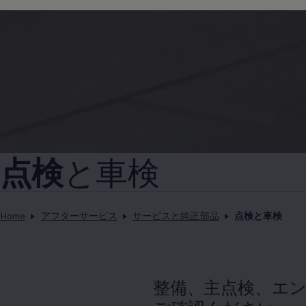
点検
と車検
Home
アフターサービス
サービスと純正部品
点検と車検
整備、主点検、エ