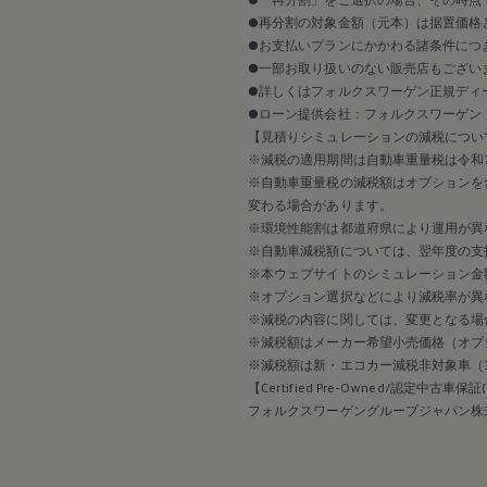
●再分割の対象金額（元本）は据置価格
●お支払いプランにかかわる諸条件につ
●一部お取り扱いのない販売店もござい
●詳しくはフォルクスワーゲン正規ディ
●ローン提供会社：フォルクスワーゲン
【見積りシミュレーションの減税につい
※減税の適用期間は自動車重量税は令和7
※自動車重量税の減税額はオプションを
変わる場合があります。
※環境性能割は都道府県により運用が異
※自動車減税額については、翌年度の支
※本ウェブサイトのシミュレーション金
※オプション選択などにより減税率が異
※減税の内容に関しては、変更となる場
※減税額はメーカー希望小売価格（オプ
※減税額は新・エコカー減税非対象車（
【Certified Pre-Owned/認定中古車
フォルクスワーゲングループジャパン株