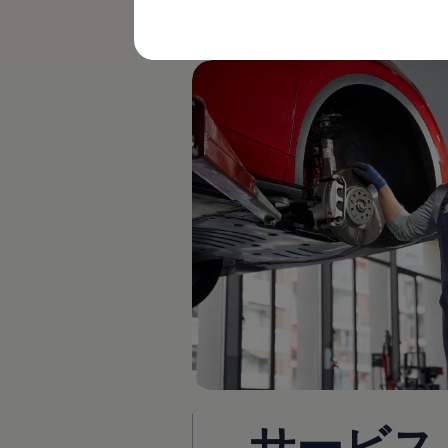
ごとを最小限に抑えることができま
購入検討中の方へ
す。これは、計器パネルのディスプ
オファー(購入サポート・金利情報)
オファー
金利情報
Golf お乗り換えを10万円補助
Tiguan 購入後、5年間の安心サポートが無償
Golf Variant お乗り換えを10万円補助
Volkswagenアンバサダープログラム
ファイナンシャルサービス
ファイナンシャルサービス
フォルクスワーゲン自動車保険プラス
Volkswagen Card
お支払いシミュレーション
モデル別月々のお支払い例
ライフスタイルに合ったプランをみつける
カスタマーポータル 登録・ログイン
Match Maker 登録・ログイン
補助金・エコカー優遇制度
補助金・エコカー優遇制度
ID.4
Golf
Golf Variant
Passat
ID. Buzz
サービス
アフターサービス