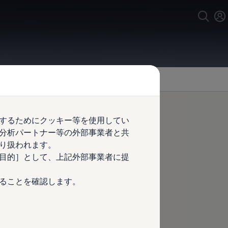
するためにクッキー等を使用してい
分析パートナー等の外部事業者と共
り扱われます。
目的］として、上記外部事業者に提
ることを確認します。
ォルクスワーゲン正規ディーラーに
ビスを利用すれば、外出先での心配