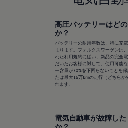
認定中古車
“Certified Pre-Owned”の品質とは
延長保証サービスガイド
9つの約束
高圧バッテリーはどの
スマート買取
キャンペーン/ファイナンスプログラム
か？
フォルクスワーゲンについて
企業情報
バッテリーの耐用年数は、特に充電
会社概要
まります。フォルクスワーゲンは、
会社概要EN
採用情報
れた利用規約に従い、新品の完全電
正規ディーラー地域別採用情報
だいたお客様に対して、使用可能な
倫理・リスク管理・コンプライアンス
ー含量が70%を下回らないことを
プレスリリース
2025
たは最大16万kmの走行（どちら
2024
れます。
2023
2022
2021
2020
2019
2018
電気自動車が故障した
2017
2016
か？
2015