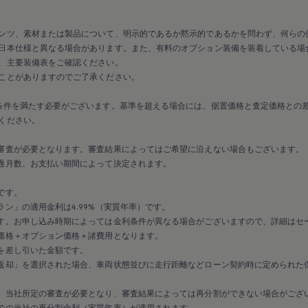
ンツ、素材または製品について、明示的であるか黙示的であるかを問わず、何らの
日本仕様と異なる場合があります。また、有料のオプション装備を装着している場
、主要装備表をご確認ください。
ことがありますのでご了承ください。
条件を満たす必要がございます。基準を超える場合には、据置価格と査定価格との
ください。
審査が必要となります。審査結果によってはご希望に沿えない場合もございます。
過月数、お支払い期間によって決定されます。
です。
ン」の適用金利は4.99%（実質年率）です。
す。お申し込み時期によっては金利条件が異なる場合がございますので、詳細はセ
価格＋オプション価格＋諸費用となります。
を差し引いた金額です。
返却」を選択された場合、車両状態並びに走行距離などローン契約時に定められた
、当社所定の審査が必要となり、審査結果によっては再分割ができない場合がござ
での当社の再分割金利（実質年率）が適用されます。