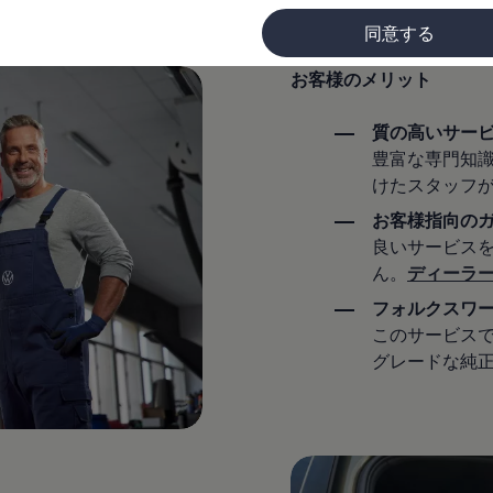
す。次回のサービス予約の期限を知りたい場合は、サービスイ
レイやインフォテインメントシステムから確認できます。
同意する
お客様のメリット
に
質の高いサー
豊富な専門知
けたスタッフ
お客様指向の
良いサービス
ん。
ディーラ
フォルクスワ
このサービス
グレードな純