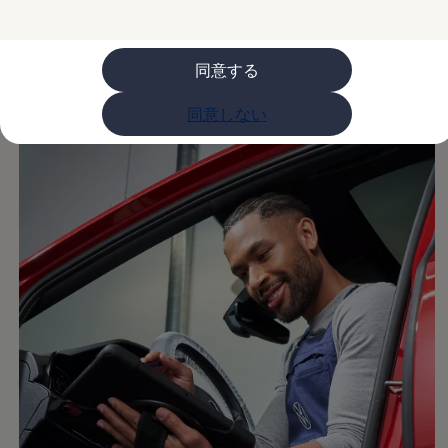
いただけます。経験豊富なサービススタッフとハイグレー
購入検討中の方へ
ドな技術設備でお客様をサポートいたします。
オファー(購入サポート・金利情報)
オファー
金利情報
同意する
Golf お乗り換えを10万円補助
Tiguan 購入後、5年間の安心サポートが無償
同意しない
Golf Variant お乗り換えを10万円補助
Volkswagenアンバサダープログラム
ファイナンシャルサービス
ファイナンシャルサービス
フォルクスワーゲン自動車保険プラス
Volkswagen Card
お支払いシミュレーション
モデル別月々のお支払い例
ライフスタイルに合ったプランをみつける
カスタマーポータル 登録・ログイン
Match Maker 登録・ログイン
補助金・エコカー優遇制度
補助金・エコカー優遇制度
ID.4
Golf
Golf Variant
Passat
ID. Buzz
アフターサービス