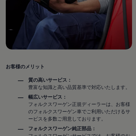
サービスと純正部品
フォルクスワーゲン純正部品のメリット
点検と車検
修理と点検
エンジンオイルおよびフルード類
ホイールとタイヤ
路上故障に関するサポート
フォルクスワーゲンサービス
アクセサリー
Lifestyle & goods
Car Navigation System
Drive Recorder
お客様のメリット
お客様情報
リサイクルへの取組み
警告灯とインジケーターランプ
質の高いサービス：
特定整備情報
豊富な知識と高い品質基準で対応いたします。
ユーザーガイド
運転上の注意
幅広いサービス：
自動車リサイクル法
フォルクスワーゲン正規ディーラーは、お客様
ロイヤリティプログラム
のフォルクスワーゲン車でご利用いただけるサ
安心プログラム
メンテナンスプログラム
ービスを多数ご用意しております。
延長保証ウォルフィサポート
フォルクスワーゲン純正部品：
カスタマーセンター
タイヤパンク補償
フォルクスワーゲンサービスでは、お客様のお