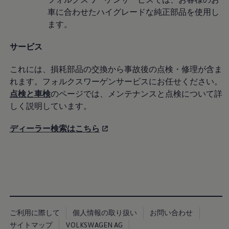
認定中古車
車に合わせたハイグレードな純正部品を使用し
“Certified Pre-Owned”の品質とは
ます。
延長保証サービスガイド
9つの約束
スマート買取
サービス
キャンペーン/ファイナンスプログラム
フォルクスワーゲンについて
これには、損耗部品の交換から事故後の点検・修理が含ま
企業情報
会社概要
れます。フォルクスワーゲンサービスにお任せください。
会社概要EN
点検と車検
のページでは、メンテナンスと点検について詳
採用情報
しく説明しています。
正規ディーラー地域別採用情報
倫理・リスク管理・コンプライアンス
プレスリリース
ディーラー検索はこちら
2025
2024
2023
2022
2021
2020
2019
2018
2017
ご利用に際して
個人情報の取り扱い
お問い合わせ
2016
サイトマップ
VOLKSWAGEN AG
2015