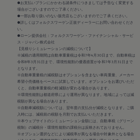
●お支払いプランにかかわる諸条件につきましては予告なく変更する
場合がございますのでご了承ください。
●一部お取り扱いのない販売店もございますのでご了承ください。
●詳しくはフォルクスワーゲン正規ディーラーにお問い合わせくださ
い。
●ローン提供会社：フォルクスワーゲン・ファイナンシャル・サービ
ス・ジャパン株式会社
【見積りシミュレーションの減税について】
※減税の適用期間は自動車重量税は令和7年4月30日まで、自動車税は
令和8年3月31日まで、環境性能割の優遇措置が令和7年3月31日まで
となります。
※自動車重量税の減税額はオプションを含まない車両重量、メーカー
希望小売価格をベースに試算しています。オプションをお選びいただ
くと、自動車重量税の軽減額が変わる場合があります。
※環境性能割は都道府県により運用が異なります。地域によっては減
税額が異なる場合があります。
※自動車減税額については、翌年度の支払分が減税となります。ご購
入時には、減税前の税額を月割でお支払いいただきます。
※本ウェブサイトのシミュレーション金額には、自動車税（グリーン
税制）の減税分・環境性能割の課税分は反映されておりません。
※オプション選択などにより減税率が異なる場合や対象外となる場合