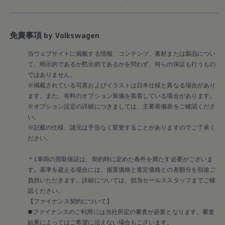
リコール関連情報
セーフティ マイスター
免責事項 by Volkswagen
当ウェブサイトに掲載する情報、コンテンツ、素材または製品につい
て、明示的であるか黙示的であるかを問わず、何らの保証も行うもの
ではありません。
※掲載されている写真およびイラストは日本仕様と異なる場合があり
ます。また、有料のオプション装備を装着している場合があります。
※オプション設定の詳細につきましては、主要装備表をご確認くださ
い。
※記載の仕様、諸元は予告なく変更することがありますのでご了承く
ださい。
＊1車両の買取保証は、契約時に定めた条件を満たす必要がございま
す。基準を超える場合には、据置価格と査定価格との差額分を別途ご
負担いただきます。詳細については、担当セールススタッフまでご確
認ください。
【ファイナンス契約について】
●ファイナンスのご利用には当社所定の審査が必要となります。審査
結果によってはご希望に沿えない場合もございます。