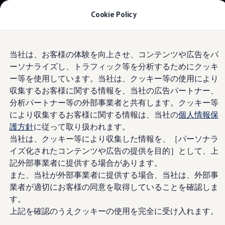
モデル＆見積りシミュレーション
Cookie Policy
デジタルカタログ
セーフティ マイスター
デジタルカタログ
Skip to
Skip
ID. Buzz
当社は、お客様の体験を向上させ、コンテンツや広告をパ
main
to
T-Cross
ーソナライズし、トラフィック等を分析するためにクッキ
content
footer
Information
Tiguan
Golf
ー等を使用しています。当社は、クッキー等の使用により
Golf GTI
収集するお客様に関する情報を、当社の広告パートナー、
Golf R
分析パートナー等の外部事業者と共有します。クッキー等
Golf Variant
お客様のフォルクスワ
Golf R Variant
により収集するお客様に関する情報は、当社の
個人情報保
Passat
護方針
に従って取り扱われます。
ID.4
ーゲン専用の
サービス
当社は、クッキー等により収集した情報を、［パーソナラ
Polo
Polo GTI
イズ化されたコンテンツや広告の提供を目的］として、上
Golf Touran
記外部事業者に提供する場合があります。
T-Roc
フォルクスワーゲンサービスの概要と利用資格
また、当社が外部事業者に提供する場合、当社は、外部事
T-Roc R
フォルクスワーゲンマガジン
業者が適切にお客様の同意を取得していることを確認しま
すべてのフォルクスワーゲンドライバーが、正規サービス
キャンペーン/イベント
す。
をご利用いただけます。フォルクスワーゲン純正部品とサ
ライフスタイル
上記を確認のうえクッキーの使用を完全に受け入れます。
レビュー動画
ービスで、どのモデルに乗っていても快適な旅をお楽しみ
ブランドストーリー