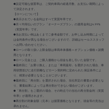
●設定可能な据置率は、ご契約車両の経過月数、お支払い期間によっ
て決定されます。
【ローンについて】
●表示されている金利はすべて実質年率です。
●月々均等払いのプラン「オーナーズプラン」の適用金利は4.99%
（実質年率）です。
●当お支払い例はあくまでご参考金額です。お申し込み時期によって
は金利条件が異なる場合がございますので、詳細はセールススタッフ
へお問い合わせください。
●ローンの取り扱い上限金額は車両本体価格＋オプション価格＋諸費
用となります。
●ローン元金とは、ご購入価格から頭金を差し引いた金額です。
●最終回に「お乗り換え」または「車両返却」を選択された場合、車
両状態並びに走行距離などローン契約時に定められた保証条件によ
り、精算が必要となることがございます。
●最終回に「再分割」を選択された場合、当社所定の審査が必要とな
り、審査結果によっては再分割ができない場合がございます。
●「再分割」をご選択の場合、その時点での当社の再分割金利（実質
年率）が適用されます。
●再分割の対象金額（元本）は据置価格となります。頭金等の充当は
承れません。