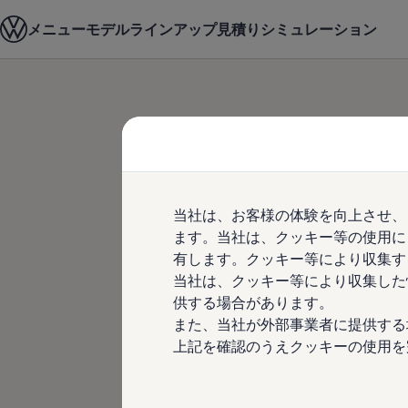
モデル＆見積りシミュレーション
メニュー
モデルラインアップ
見積りシミュレーション
Home
ディーラー検索
デジタルカタログ
セーフティ マイスター
デジタルカタログ
ID. Buzz
Skip to
Skip
T-Cross
main
to
Tiguan
content
footer
Golf
Golf GTI
Golf R
Golf Variant
Golf R Variant
当社は、お客様の体験を向上させ、
Passat
ID.4
ます。当社は、クッキー等の使用に
Polo
有します。クッキー等により収集す
Polo GTI
当社は、クッキー等により収集した
Golf Touran
T-Roc
供する場合があります。
T-Roc R
また、当社が外部事業者に提供する
フォルクスワーゲンマガジン
上記を確認のうえクッキーの使用を
キャンペーン/イベント
ライフスタイル
レビュー動画
ブランドストーリー