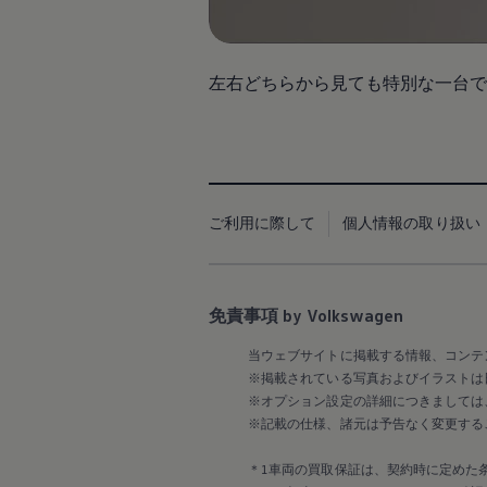
Passat
ID. Buzz
アフターサービス
サービスと純正部品
フォルクスワーゲン純正部品のメリット
左右どちらから見ても特別な一台で
点検と車検
修理と点検
エンジンオイルおよびフルード類
ホイールとタイヤ
路上故障に関するサポート
フォルクスワーゲンサービス
アクセサリー
ご利用に際して
個人情報の取り扱い
Lifestyle & goods
Car Navigation System
Drive Recorder
お客様情報
リサイクルへの取組み
免責事項 by Volkswagen
警告灯とインジケーターランプ
特定整備情報
当ウェブサイトに掲載する情報、コンテ
ユーザーガイド
※掲載されている写真およびイラストは
運転上の注意
※オプション設定の詳細につきましては
自動車リサイクル法
※記載の仕様、諸元は予告なく変更する
ロイヤリティプログラム
安心プログラム
メンテナンスプログラム
＊1車両の買取保証は、契約時に定めた