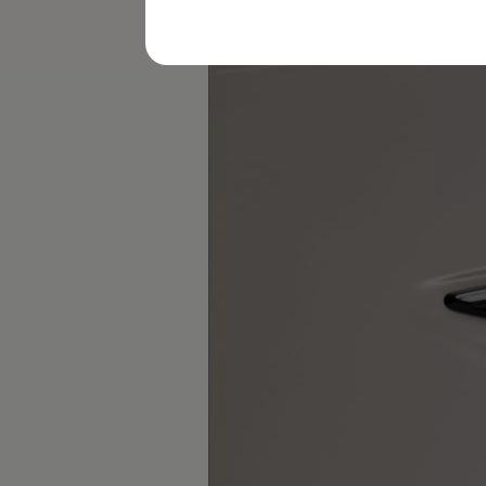
レビュー動画
ブランドストーリー
購入検討中の方へ
オファー(購入サポート・金利情報)
オファー
金利情報
Golf お乗り換えを10万円補助
Tiguan 購入後、5年間の安心サポートが無償
Golf Variant お乗り換えを10万円補助
Volkswagenアンバサダープログラム
ファイナンシャルサービス
ファイナンシャルサービス
フォルクスワーゲン自動車保険プラス
Volkswagen Card
お支払いシミュレーション
モデル別月々のお支払い例
ライフスタイルに合ったプランをみつける
カスタマーポータル 登録・ログイン
Match Maker 登録・ログイン
補助金・エコカー優遇制度
補助金・エコカー優遇制度
ID.4
Golf
Golf Variant