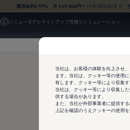
適用金利2.99% 月々19,800円〜
| 9月30日(水)まで
モデル＆見積りシミュレーション
メニュー
モデルラインアップ
見積りシミュレーション
デジタルカタログ
セーフティ マイスター
Skip to
Skip
デジタルカタログ
main
to
ID. Buzz
content
footer
T-Cross
Tiguan
Golf
Golf GTI
Golf R
当社は、お客様の体験を向上させ、
Golf Variant
ます。当社は、クッキー等の使用に
Golf R Variant
ブラックG
Passat
有します。クッキー等により収集す
ID.4
当社は、クッキー等により収集した
Polo
ー）
供する場合があります。
Polo GTI
Golf Touran
また、当社が外部事業者に提供する
T-Roc
上記を確認のうえクッキーの使用を
T-Roc R
フォルクスワーゲンマガジン
キャンペーン/イベント
ライフスタイル