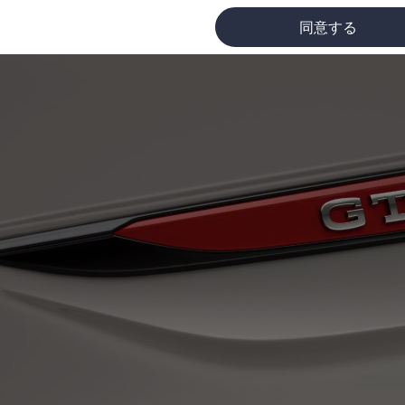
同意する
に