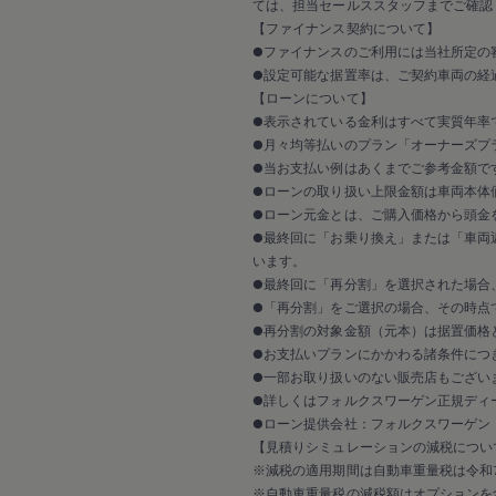
延長保証ウォルフィサポート
ては、担当セールススタッフまでご確認
カスタマーセンター
【ファイナンス契約について】
タイヤパンク補償
●ファイナンスのご利用には当社所定の
認定中古車
●設定可能な据置率は、ご契約車両の経
“Certified Pre-Owned”の品質とは
【ローンについて】
延長保証サービスガイド
9つの約束
●表示されている金利はすべて実質年率
スマート買取
●月々均等払いのプラン「オーナーズプラ
キャンペーン/ファイナンスプログラム
●当お支払い例はあくまでご参考金額で
フォルクスワーゲンについて
●ローンの取り扱い上限金額は車両本体
企業情報
●ローン元金とは、ご購入価格から頭金
会社概要
●最終回に「お乗り換え」または「車両
会社概要EN
採用情報
います。
正規ディーラー地域別採用情報
●最終回に「再分割」を選択された場合
倫理・リスク管理・コンプライアンス
●「再分割」をご選択の場合、その時点
プレスリリース
●再分割の対象金額（元本）は据置価格
2025
●お支払いプランにかかわる諸条件につ
2024
●一部お取り扱いのない販売店もござい
2023
2022
●詳しくはフォルクスワーゲン正規ディ
2021
●ローン提供会社：フォルクスワーゲン
2020
【見積りシミュレーションの減税につい
2019
※減税の適用期間は自動車重量税は令和7
2018
※自動車重量税の減税額はオプションを