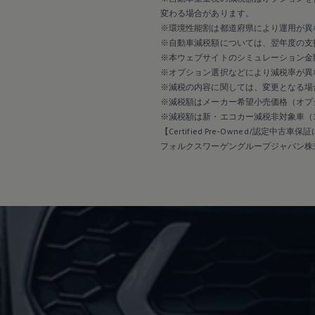
2017
変わる場合があります。
2016
2015
※環境性能割は都道府県により運用が異
リコール関連情報
※自動車減税額については、翌年度の支
セーフティ マイスター
※本ウェブサイトのシミュレーション金
※オプション選択などにより減税率が異
※減税の内容に関しては、変更となる場
※減税額はメーカー希望小売価格（オプ
※減税額は新・エコカー減税非対象車（
【Certified Pre-Owned/認定中古車
フォルクスワーゲングループジャパン株