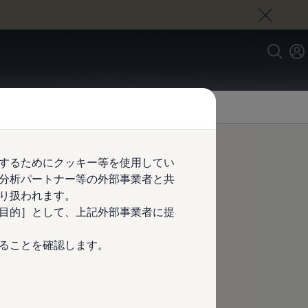
するためにクッキー等を使用してい
分析パートナー等の外部事業者と共
トフェンダ
り扱われます。
目的］として、上記外部事業者に提
ることを確認します。