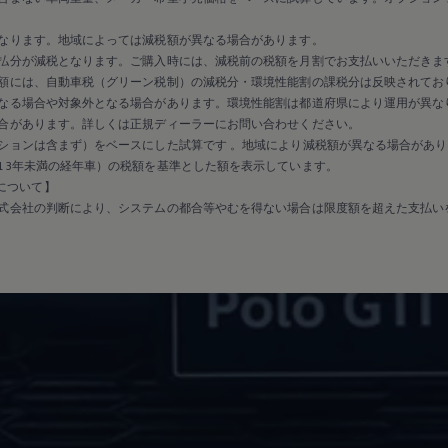
なります。地域によっては減税額が異なる場合があります。
払分が減税となります。ご購入時には、減税前の税額を月割でお支払いいただきま
額には、自動車税（グリーン税制）の減税分・環境性能割の課税分は反映されてお
なる場合や対象外となる場合があります。環境性能割は都道府県により運用が異な
合があります。詳しくは正規ディーラーにお問い合わせください。
ションは含まず）をベースにした試算です 。地域により減税額が異なる場合があり
13年未満の経年車）の税額を基準とした額を表示しています。
保証について】
式会社の判断により、システムの都合等やむを得ない場合は限度額を超えた支払い