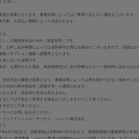
ください。
審査が必要となります。審査結果によってはご希望に沿えない場合もございます。
過月数、お支払い期間によって決定されます。
です。
ン」の適用金利は4.99%（実質年率）です。
す。お申し込み時期によっては金利条件が異なる場合がございますので、詳細はセ
価格＋オプション価格＋諸費用となります。
を差し引いた金額です。
返却」を選択された場合、車両状態並びに走行距離などローン契約時に定められた
、当社所定の審査が必要となり、審査結果によっては再分割ができない場合がござ
での当社の再分割金利（実質年率）が適用されます。
となります。頭金等の充当は承れません。
きましては予告なく変更する場合がございますのでご了承ください。
ますのでご了承ください。
ーラーにお問い合わせください。
・ファイナンシャル・サービス・ジャパン株式会社
て】
年4月30日まで、自動車税は令和8年3月31日まで、環境性能割の優遇措置が令和7
含まない車両重量、メーカー希望小売価格をベースに試算しています。オプション