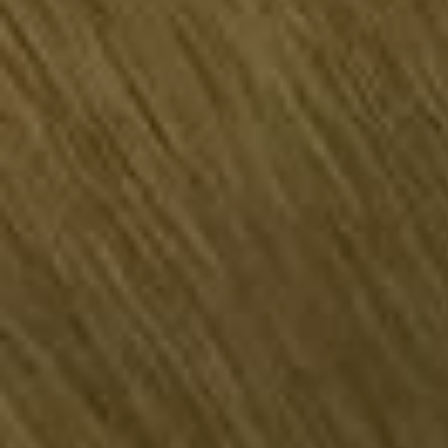
認定中古車
“Certified Pre-Owned”の品質とは
延長保証サービスガイド
9つの約束
スマート買取
キャンペーン/ファイナンスプログラム
フォルクスワーゲンについて
企業情報
会社概要
会社概要EN
採用情報
正規ディーラー地域別採用情報
倫理・リスク管理・コンプライアンス
プレスリリース
2025
2024
2023
2022
2021
2020
2019
2018
2017
2016
2015