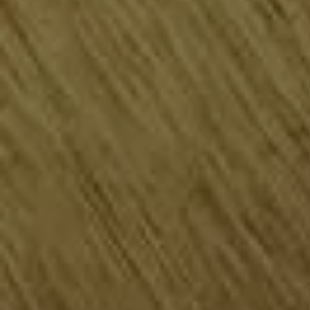
サービスと純正部品
フォルクスワーゲン純正部品のメリット
点検と車検
修理と点検
エンジンオイルおよびフルード類
ホイールとタイヤ
路上故障に関するサポート
フォルクスワーゲンサービス
アクセサリー
Lifestyle & goods
Car Navigation System
Drive Recorder
お客様情報
リサイクルへの取組み
警告灯とインジケーターランプ
特定整備情報
ユーザーガイド
運転上の注意
自動車リサイクル法
ロイヤリティプログラム
安心プログラム
メンテナンスプログラム
延長保証ウォルフィサポート
カスタマーセンター
タイヤパンク補償