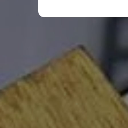
購入検討中の方へ
オファー(購入サポート・金利情報)
オファー
金利情報
Golf お乗り換えを10万円補助
Tiguan 購入後、5年間の安心サポートが無償
Golf Variant お乗り換えを10万円補助
Volkswagenアンバサダープログラム
ファイナンシャルサービス
ファイナンシャルサービス
フォルクスワーゲン自動車保険プラス
Volkswagen Card
お支払いシミュレーション
モデル別月々のお支払い例
ライフスタイルに合ったプランをみつける
カスタマーポータル 登録・ログイン
Match Maker 登録・ログイン
補助金・エコカー優遇制度
補助金・エコカー優遇制度
ID.4
Golf
Golf Variant
Passat
ID. Buzz
アフターサービス