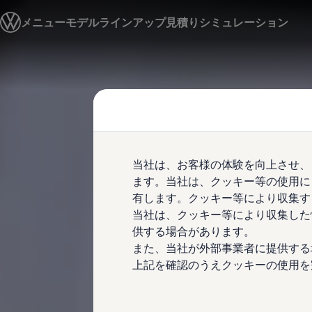
モデル＆見積りシミュレーション
メニュー
モデルラインアップ
見積りシミュレーション
デジタルカタログ
セーフティ マイスター
デジタルカタログ
ID. Buzz
Skip to
Skip
T-Cross
main
to
Tiguan
content
footer
Golf
Golf GTI
Golf R
Golf Variant
Golf R Variant
当社は、お客様の体験を向上させ、
Passat
ID.4
ます。当社は、クッキー等の使用に
Polo
有します。クッキー等により収集す
Polo GTI
当社は、クッキー等により収集した
Golf Touran
T-Roc
供する場合があります。
T-Roc R
また、当社が外部事業者に提供する
フォルクスワーゲンマガジン
上記を確認のうえクッキーの使用を
キャンペーン/イベント
ライフスタイル
レビュー動画
ブランドストーリー