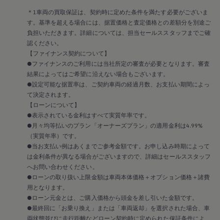
リコール関連情報
＊1車両の買取保証は、契約時に定めた条件を満たす必要がございま
セーフティ マイスター
す。基準を超える場合には、据置価格と査定価格との差額分を別途ご
負担いただきます。詳細については、担当セールススタッフまでご確
認ください。
【ファイナンス契約について】
●ファイナンスのご利用には当社所定の審査が必要となります。審査
結果によってはご希望に沿えない場合もございます。
●設定可能な据置率は、ご契約車両の経過月数、お支払い期間によっ
て決定されます。
【ローンについて】
●表示されている金利はすべて実質年率です。
●月々均等払いのプラン「オーナーズプラン」の適用金利は4.99%
（実質年率）です。
●当お支払い例はあくまでご参考金額です。お申し込み時期によって
は金利条件が異なる場合がございますので、詳細はセールススタッフ
へお問い合わせください。
●ローンの取り扱い上限金額は車両本体価格＋オプション価格＋諸費
用となります。
●ローン元金とは、ご購入価格から頭金を差し引いた金額です。
●最終回に「お乗り換え」または「車両返却」を選択された場合、車
両状態並びに走行距離などローン契約時に定められた保証条件によ