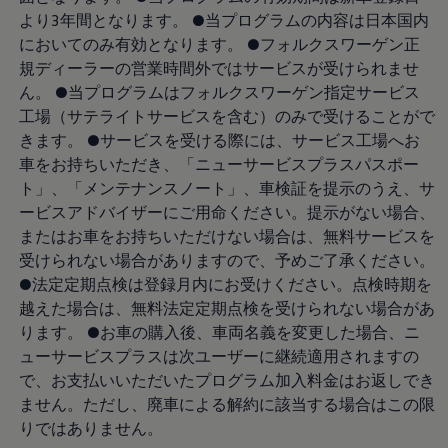
サービスと純正部品
より3年間となります。 ●当プログラムの内容は日本国内
フォルクスワーゲン純正部品のメリット
においてのみ有効となります。 ●フォルクスワーゲン正
点検と車検
修理と点検
規ディーラーの営業時間外ではサービスが受けられませ
エンジンオイルおよびフルード類
ん。 ●当プログラムはフォルクスワーゲン指定サービス
ホイールとタイヤ
工場（サテライトサービスを含む）のみで受けることがで
路上故障に関するサポート
フォルクスワーゲンサービス
きます。 ●サービスを受ける際には、サービス工場へお
アクセサリー
車をお持ちいただき、「ニューサービスプラスパスポー
Lifestyle & goods
ト」、「メンテナンスノート」、車検証を提示のうえ、サ
Car Navigation System
Drive Recorder
ービスアドバイザーにご用命ください。提示がない場合、
お客様情報
またはお車をお持ちいただけない場合は、無料サービスを
リサイクルへの取組み
受けられない場合がありますので、予めご了承ください。
警告灯とインジケーターランプ
特定整備情報
●法定定期点検は登録月内にお受けください。点検時期を
ユーザーガイド
越えた場合は、無料法定定期点検を受けられない場合があ
運転上の注意
ります。 ●お車の購入後、車両名義を変更した場合、ニ
自動車リサイクル法
ロイヤリティプログラム
ューサービスプラスは次ユーザーに継続適用されますの
安心プログラム
で、お支払いいただいたプログラム加入料金はお返しでき
メンテナンスプログラム
ません。ただし、廃車による解約に該当する場合はこの限
延長保証ウォルフィサポート
カスタマーセンター
りではありません。
タイヤパンク補償