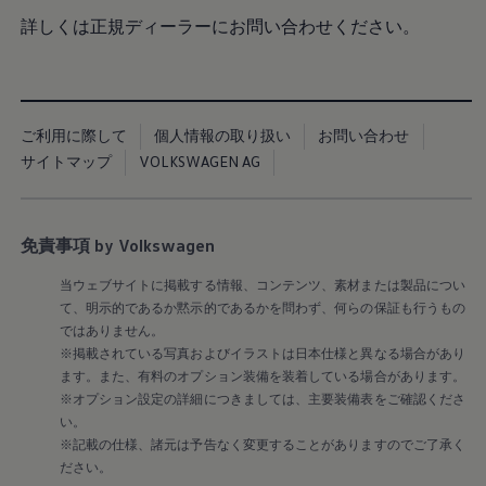
認定中古車
詳しくは正規ディーラーにお問い合わせください。
“Certified Pre-Owned”の品質とは
延長保証サービスガイド
9つの約束
スマート買取
キャンペーン/ファイナンスプログラム
フォルクスワーゲンについて
ご利用に際して
個人情報の取り扱い
お問い合わせ
企業情報
サイトマップ
VOLKSWAGEN AG
会社概要
会社概要EN
採用情報
正規ディーラー地域別採用情報
免責事項 by Volkswagen
倫理・リスク管理・コンプライアンス
プレスリリース
2025
当ウェブサイトに掲載する情報、コンテンツ、素材または製品につい
2024
て、明示的であるか黙示的であるかを問わず、何らの保証も行うもの
2023
ではありません。
2022
※掲載されている写真およびイラストは日本仕様と異なる場合があり
2021
ます。また、有料のオプション装備を装着している場合があります。
2020
※オプション設定の詳細につきましては、主要装備表をご確認くださ
2019
2018
い。
2017
※記載の仕様、諸元は予告なく変更することがありますのでご了承く
2016
ださい。
2015