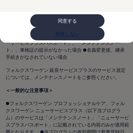
体注意ラベル等に示す取扱いと異なる使用、及び使用の限
購入検討中の方へ
度を超える取扱いがなされたことによる摩耗・損耗の補
オファー(購入サポート・金利情報)
オファー
修、修理、整備作業等 ●レース、ラリー、トライアル等
金利情報
同意する
の通常目的以外での使用、または一般に自動車が走行しな
Golf お乗り換えを10万円補助
い場所での走行による摩耗・損耗の補修、修理、整備作業
Tiguan 購入後、5年間の安心サポートが無償
同意しない
Golf Variant お乗り換えを10万円補助
等 ●サービスを行う際の引取り・納車サービス ●「ニュ
Volkswagenアンバサダープログラム
ーサービスプラスパスポート」、「メンテナンスノー
ファイナンシャルサービス
ト」、車検証の提示がなかった場合 ●名義変更後、継承
ファイナンシャルサービス
フォルクスワーゲン自動車保険プラス
手続きがなされていない場合
Volkswagen Card
お支払いシミュレーション
フォルクスワーゲン 延長サービスプラスのサービス規定
モデル別月々のお支払い例
については、メンテナンスノートをご参照ください。
ライフスタイルに合ったプランをみつける
カスタマーポータル 登録・ログイン
Match Maker 登録・ログイン
＜一般的な注意事項＞
補助金・エコカー優遇制度
補助金・エコカー優遇制度
●フォルクスワーゲン プロフェッショナルケア、フォル
ID.4
Golf
クスワーゲン ニューサービスプラス（以下当プログラ
Golf Variant
ム）のサービスは「メンテナンスノート」「ニューサービ
Passat
スプラスパスポート」に記載されている内容のみが適用範
ID. Buzz
アフターサービス
囲となります。 ●当プログラムの有効期間は新車登録日