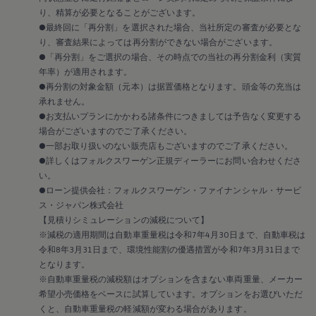
り、精算が必要となることがございます。
●最終回に「再分割」を選択された場合、当社所定の審査が必要とな
り、審査結果によっては再分割ができない場合がございます。
●「再分割」をご選択の場合、その時点での当社の再分割金利（実質
年率）が適用されます。
●再分割の対象金額（元本）は据置価格となります。頭金等の充当は
承れません。
●お支払いプランにかかわる諸条件につきましては予告なく変更する
場合がございますのでご了承ください。
●一部お取り扱いのない販売店もございますのでご了承ください。
●詳しくはフォルクスワーゲン正規ディーラーにお問い合わせくださ
い。
●ローン提供会社：フォルクスワーゲン・ファイナンシャル・サービ
ス・ジャパン株式会社
【見積りシミュレーションの減税について】
※減税の適用期間は自動車重量税は令和7年4月30日まで、自動車税は
令和8年3月31日まで、環境性能割の優遇措置が令和7年3月31日まで
となります。
※自動車重量税の減税額はオプションを含まない車両重量、メーカー
希望小売価格をベースに試算しています。オプションをお選びいただ
くと、自動車重量税の軽減額が変わる場合があります。