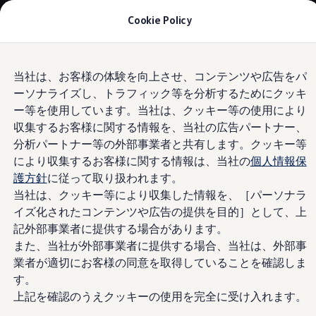
モデル＆見積りシミュレーション
Cookie Policy
デジタルカタログ
セーフティ マイスター
デジタルカタログ
Skip to
Skip
ID. Buzz
当社は、お客様の体験を向上させ、コンテンツや広告をパ
main
to
T-Cross
ーソナライズし、トラフィック等を分析するためにクッキ
content
footer
Information
Tiguan
Golf
ー等を使用しています。当社は、クッキー等の使用により
Golf GTI
収集するお客様に関する情報を、当社の広告パートナー、
Golf R
分析パートナー等の外部事業者と共有します。クッキー等
Golf Variant
注意事項
Golf R Variant
により収集するお客様に関する情報は、当社の
個人情報保
Passat
護方針
に従って取り扱われます。
ID.4
当社は、クッキー等により収集した情報を、［パーソナラ
Polo
＜適用除外事項＞ 以下の事項について適用が除外されま
Polo GTI
イズ化されたコンテンツや広告の提供を目的］として、上
す。
Golf Touran
記外部事業者に提供する場合があります。
T-Roc
また、当社が外部事業者に提供する場合、当社は、外部事
T-Roc R
●3年目の車検整備費用、または車検取得にかかる諸費用
フォルクスワーゲンマガジン
業者が適切にお客様の同意を取得していることを確認しま
●「メンテナンスノート」「ニューサービスプラスパスポ
キャンペーン/イベント
す。
ート」記載の項目・時期以外の点検整備 ●点検の結果必
ライフスタイル
上記を確認のうえクッキーの使用を完全に受け入れます。
レビュー動画
要となった、調整・補充等の費用 ●取扱説明書、車両本
ブランドストーリー