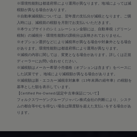
※環境性能割は都道府県により運用が異なります。地域によっては減
税額が異なる場合があります。
※自動車減税額については、翌年度の支払分が減税となります。ご購
入時には、減税前の税額を月割でお支払いいただきます。
※本ウェブサイトのシミュレーション金額には、自動車税（グリーン
税制）の減税分・環境性能割の課税分は反映されておりません。
※オプション選択などにより減税率が異なる場合や対象外となる場合
があります。環境性能割は都道府県により運用が異なります。
※減税の内容に関しては、変更となる場合があります。詳しくは正規
ディーラーにお問い合わせください。
※減税額はメーカー希望小売価格（オプションは含まず）をベースに
した試算です 。地域により減税額が異なる場合があります。
※減税額は新・エコカー減税非対象車（13年未満の経年車）の税額を
基準とした額を表示しています。
【Certified Pre-Owned/認定中古車保証について】
フォルクスワーゲングループジャパン株式会社の判断により、システ
ムの都合等やむを得ない場合は限度額を超えた支払いをする場合があ
ります。