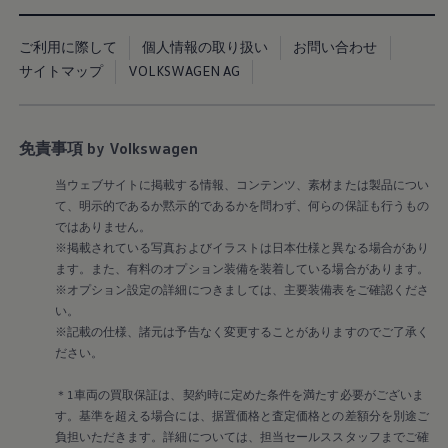
Golf Variant
Passat
ID. Buzz
ご利用に際して
個人情報の取り扱い
お問い合わせ
アフターサービス
サイトマップ
VOLKSWAGEN AG
サービスと純正部品
フォルクスワーゲン純正部品のメリット
点検と車検
修理と点検
エンジンオイルおよびフルード類
免責事項 by Volkswagen
ホイールとタイヤ
路上故障に関するサポート
当ウェブサイトに掲載する情報、コンテンツ、素材または製品につい
フォルクスワーゲンサービス
て、明示的であるか黙示的であるかを問わず、何らの保証も行うもの
アクセサリー
ではありません。
Lifestyle & goods
※掲載されている写真およびイラストは日本仕様と異なる場合があり
Car Navigation System
ます。また、有料のオプション装備を装着している場合があります。
Drive Recorder
お客様情報
※オプション設定の詳細につきましては、主要装備表をご確認くださ
リサイクルへの取組み
い。
警告灯とインジケーターランプ
※記載の仕様、諸元は予告なく変更することがありますのでご了承く
特定整備情報
ださい。
ユーザーガイド
運転上の注意
＊1車両の買取保証は、契約時に定めた条件を満たす必要がございま
自動車リサイクル法
ロイヤリティプログラム
す。基準を超える場合には、据置価格と査定価格との差額分を別途ご
安心プログラム
負担いただきます。詳細については、担当セールススタッフまでご確