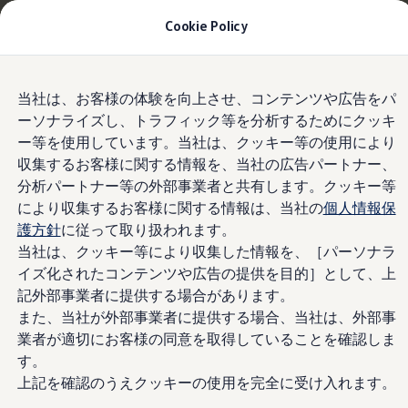
お乗り換えを10万円補助＋適用金利1.99%
月々
Cookie Policy
15,700円〜
| 9月30日(水)まで
今すぐチェック
モデル＆見積りシミュレーション
Skip to
Skip
デジタルカタログ
当社は、お客様の体験を向上させ、コンテンツや広告をパ
main
to
プレミアムサウンドシステム“Harman
セーフティ マイスター
ーソナライズし、トラフィック等を分析するためにクッキ
content
footer
デジタルカタログ
Kardon”
ー等を使用しています。当社は、クッキー等の使用により
ID. Buzz
T-Cross
収集するお客様に関する情報を、当社の広告パートナー、
Tiguan
分析パートナー等の外部事業者と共有します。クッキー等
Golf
により収集するお客様に関する情報は、当社の
個人情報保
臨場感溢れるサウンド
Golf GTI
Golf R
護方針
に従って取り扱われます。
Golf Variant
当社は、クッキー等により収集した情報を、［パーソナラ
を実現
Golf R Variant
イズ化されたコンテンツや広告の提供を目的］として、上
Passat
ID.4
記外部事業者に提供する場合があります。
Polo
また、当社が外部事業者に提供する場合、当社は、外部事
Polo GTI
業者が適切にお客様の同意を取得していることを確認しま
Golf Touran
T-Roc
す。
T-Roc R
上記を確認のうえクッキーの使用を完全に受け入れます。
フォルクスワーゲンマガジン
キャンペーン/イベント