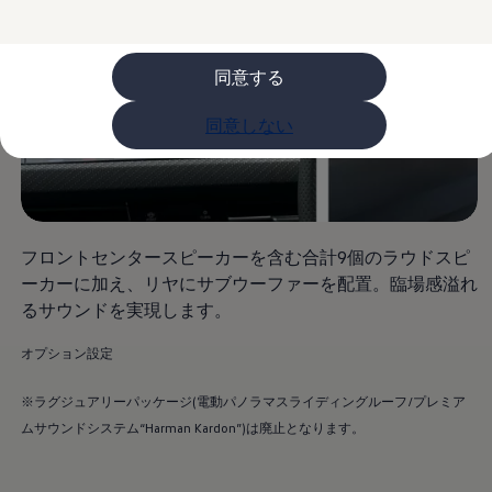
ライフスタイル
レビュー動画
ブランドストーリー
同意する
購入検討中の方へ
オファー(購入サポート・金利情報)
オファー
同意しない
金利情報
Golf お乗り換えを10万円補助
Tiguan 購入後、5年間の安心サポートが無償
Golf Variant お乗り換えを10万円補助
Volkswagenアンバサダープログラム
ファイナンシャルサービス
ファイナンシャルサービス
フロントセンタースピーカーを含む合計9個のラウドスピ
フォルクスワーゲン自動車保険プラス
ーカーに加え、リヤにサブウーファーを配置。臨場感溢れ
Volkswagen Card
るサウンドを実現します。
お支払いシミュレーション
モデル別月々のお支払い例
ライフスタイルに合ったプランをみつける
オプション設定
カスタマーポータル 登録・ログイン
Match Maker 登録・ログイン
※ラグジュアリーパッケージ(電動パノラマスライディングルーフ/プレミア
補助金・エコカー優遇制度
ムサウンドシステム“Harman Kardon”)は廃止となります。
補助金・エコカー優遇制度
ID.4
Golf