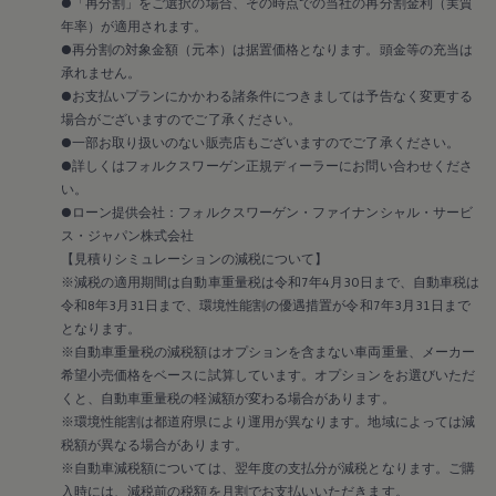
●「再分割」をご選択の場合、その時点での当社の再分割金利（実質
2018
2017
年率）が適用されます。
2016
●再分割の対象金額（元本）は据置価格となります。頭金等の充当は
2015
承れません。
リコール関連情報
●お支払いプランにかかわる諸条件につきましては予告なく変更する
セーフティ マイスター
場合がございますのでご了承ください。
●一部お取り扱いのない販売店もございますのでご了承ください。
●詳しくはフォルクスワーゲン正規ディーラーにお問い合わせくださ
い。
●ローン提供会社：フォルクスワーゲン・ファイナンシャル・サービ
ス・ジャパン株式会社
【見積りシミュレーションの減税について】
※減税の適用期間は自動車重量税は令和7年4月30日まで、自動車税は
令和8年3月31日まで、環境性能割の優遇措置が令和7年3月31日まで
となります。
※自動車重量税の減税額はオプションを含まない車両重量、メーカー
希望小売価格をベースに試算しています。オプションをお選びいただ
くと、自動車重量税の軽減額が変わる場合があります。
※環境性能割は都道府県により運用が異なります。地域によっては減
税額が異なる場合があります。
※自動車減税額については、翌年度の支払分が減税となります。ご購
入時には、減税前の税額を月割でお支払いいただきます。