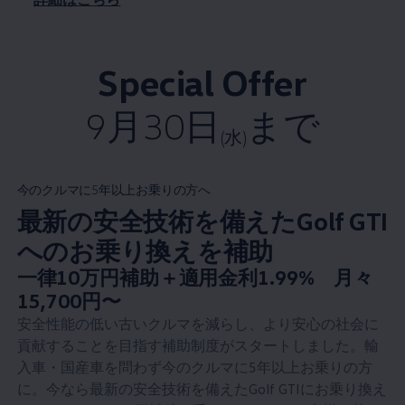
Special Offer
9月30日
まで
(水)
今のクルマに5年以上お乗りの方へ
最新の安全技術を備えたGolf GTI
へのお乗り換えを補助
New price
一律10万円補助＋適用金利1.99% 月々
:
15,700円〜
安全性能の低い古いクルマを減らし、より安心の社会に
貢献することを目指す補助制度がスタートしました。輸
入車・国産車を問わず今のクルマに5年以上お乗りの方
に。今なら最新の安全技術を備えたGolf GTIにお乗り換え