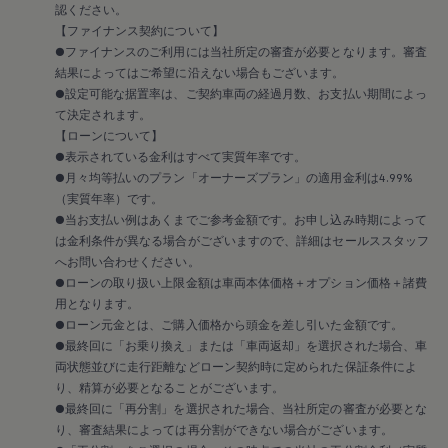
メンテナンスプログラム
認ください。
延長保証ウォルフィサポート
【ファイナンス契約について】
カスタマーセンター
●ファイナンスのご利用には当社所定の審査が必要となります。審査
タイヤパンク補償
結果によってはご希望に沿えない場合もございます。
認定中古車
“Certified Pre-Owned”の品質とは
●設定可能な据置率は、ご契約車両の経過月数、お支払い期間によっ
延長保証サービスガイド
て決定されます。
9つの約束
【ローンについて】
スマート買取
●表示されている金利はすべて実質年率です。
キャンペーン/ファイナンスプログラム
●月々均等払いのプラン「オーナーズプラン」の適用金利は4.99%
フォルクスワーゲンについて
（実質年率）です。
企業情報
会社概要
●当お支払い例はあくまでご参考金額です。お申し込み時期によって
会社概要EN
は金利条件が異なる場合がございますので、詳細はセールススタッフ
採用情報
へお問い合わせください。
正規ディーラー地域別採用情報
●ローンの取り扱い上限金額は車両本体価格＋オプション価格＋諸費
倫理・リスク管理・コンプライアンス
用となります。
プレスリリース
●ローン元金とは、ご購入価格から頭金を差し引いた金額です。
2025
2024
●最終回に「お乗り換え」または「車両返却」を選択された場合、車
2023
両状態並びに走行距離などローン契約時に定められた保証条件によ
2022
り、精算が必要となることがございます。
2021
●最終回に「再分割」を選択された場合、当社所定の審査が必要とな
2020
り、審査結果によっては再分割ができない場合がございます。
2019