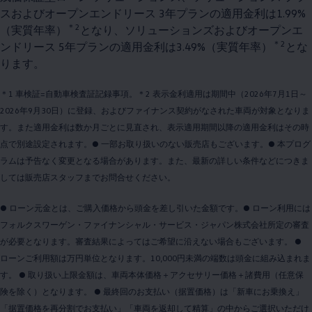
スおよびオープンエンドリース 3年プランの適用金利は1.99%
＊2
（実質年率）
となり、ソリューションズおよびオープンエ
＊2
ンドリース 5年プランの適用金利は3.49%（実質年率）
とな
ります。
＊1 車検証=自動車検査証記録事項。＊2 表示金利適用は期間中（2026年7月1日～
2026年9月30日）に登録、およびファイナンス契約がなされた車両が対象となりま
す。また適用金利は数か月ごとに見直され、表示適用期間以降の適用金利はその時
点で別途設定されます。● 一部お取り扱いのない販売店もございます。● 本プログ
ラムは予告なく変更となる場合があります。また、最新の詳しい条件などにつきま
しては販売店スタッフまでお問合せください。
● ローン元金とは、ご購入価格から頭金を差し引いた金額です。● ローン利用には
フォルクスワーゲン・ファイナンシャル・サービス・ジャパン株式会社所定の審査
が必要となります。審査結果によってはご希望に沿えない場合もございます。 ●
ローンご利用額は万円単位となります。10,000円未満の端数は頭金に組み込まれま
す。 ● 取り扱い上限金額は、車両本体価格＋アクセサリー価格＋諸費用（任意保
険を除く）となります。 ● 最終回のお支払い（据置価格）は「新車にお乗換え」
「据置価格を再分割でお支払い」「車両を返却して精算」の中からご選択いただけ