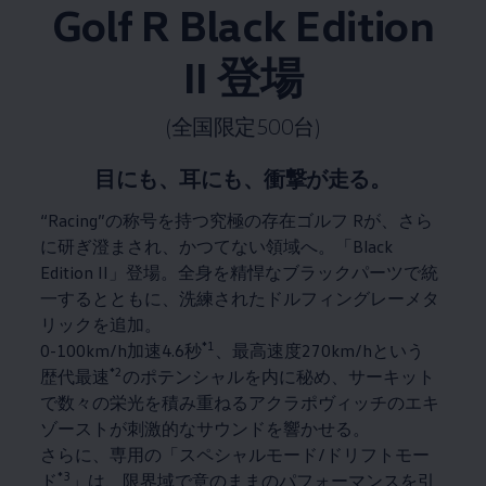
Golf R Black Edition
II 登場
(全国限定500台)
目にも、耳にも、衝撃が走る。
“Racing”の称号を持つ究極の存在ゴルフ Rが、さら
に研ぎ澄まされ、かつてない領域へ。「Black
Edition II」登場。全身を精悍なブラックパーツで統
一するとともに、洗練されたドルフィングレーメタ
リックを追加。
*1
0-100km/h加速4.6秒
、最高速度270km/hという
*2
歴代最速
のポテンシャルを内に秘め、サーキット
で数々の栄光を積み重ねるアクラポヴィッチのエキ
ゾーストが刺激的なサウンドを響かせる。
さらに、専用の「スペシャルモード/ドリフトモー
*3
ド
」は、限界域で意のままのパフォーマンスを引