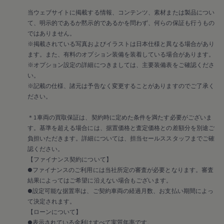
メンテナンスプログラム
延長保証ウォルフィサポート
当ウェブサイトに掲載する情報、コンテンツ、素材または製品につい
カスタマーセンター
て、明示的であるか黙示的であるかを問わず、何らの保証も行うもの
タイヤパンク補償
ではありません。
認定中古車
※掲載されている写真およびイラストは日本仕様と異なる場合があり
“Certified Pre-Owned”の品質とは
ます。また、有料のオプション装備を装着している場合があります。
延長保証サービスガイド
9つの約束
※オプション設定の詳細につきましては、主要装備表をご確認くださ
スマート買取
い。
キャンペーン/ファイナンスプログラム
※記載の仕様、諸元は予告なく変更することがありますのでご了承く
フォルクスワーゲンについて
ださい。
企業情報
会社概要
＊1車両の買取保証は、契約時に定めた条件を満たす必要がございま
会社概要EN
採用情報
す。基準を超える場合には、据置価格と査定価格との差額分を別途ご
正規ディーラー地域別採用情報
負担いただきます。詳細については、担当セールススタッフまでご確
倫理・リスク管理・コンプライアンス
認ください。
プレスリリース
【ファイナンス契約について】
2025
●ファイナンスのご利用には当社所定の審査が必要となります。審査
2024
結果によってはご希望に沿えない場合もございます。
2023
2022
●設定可能な据置率は、ご契約車両の経過月数、お支払い期間によっ
2021
て決定されます。
2020
【ローンについて】
2019
●表示されている金利はすべて実質年率です。