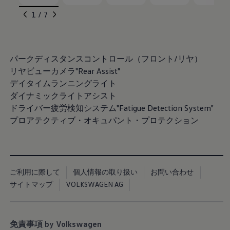
Golf Variant
, 1 of 7
, 2 of 7
, 3 of 7
, 4 of 7
, 5 of 7
Passat
1 / 7
ID. Buzz
アフターサービス
サービスと純正部品
フォルクスワーゲン純正部品のメリット
点検と車検
パークディスタンスコントロール（フロント/リヤ）
修理と点検
リヤビューカメラ"Rear Assist"
エンジンオイルおよびフルード類
デイタイムランニングライト
ホイールとタイヤ
路上故障に関するサポート
ダイナミックライトアシスト
フォルクスワーゲンサービス
ドライバー疲労検知システム"Fatigue Detection System"
アクセサリー
プロアテクティブ・オキュパント・プロテクション
Lifestyle & goods
Car Navigation System
Drive Recorder
お客様情報
リサイクルへの取組み
警告灯とインジケーターランプ
ご利用に際して
個人情報の取り扱い
お問い合わせ
特定整備情報
サイトマップ
VOLKSWAGEN AG
ユーザーガイド
運転上の注意
自動車リサイクル法
ロイヤリティプログラム
安心プログラム
免責事項 by Volkswagen