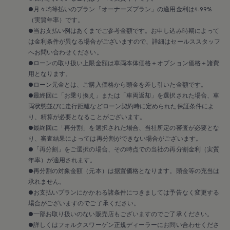
2018
●月々均等払いのプラン「オーナーズプラン」の適用金利は4.99%
2017
（実質年率）です。
2016
2015
●当お支払い例はあくまでご参考金額です。お申し込み時期によって
リコール関連情報
は金利条件が異なる場合がございますので、詳細はセールススタッフ
セーフティ マイスター
へお問い合わせください。
●ローンの取り扱い上限金額は車両本体価格＋オプション価格＋諸費
用となります。
●ローン元金とは、ご購入価格から頭金を差し引いた金額です。
●最終回に「お乗り換え」または「車両返却」を選択された場合、車
両状態並びに走行距離などローン契約時に定められた保証条件によ
り、精算が必要となることがございます。
●最終回に「再分割」を選択された場合、当社所定の審査が必要とな
り、審査結果によっては再分割ができない場合がございます。
●「再分割」をご選択の場合、その時点での当社の再分割金利（実質
年率）が適用されます。
●再分割の対象金額（元本）は据置価格となります。頭金等の充当は
承れません。
●お支払いプランにかかわる諸条件につきましては予告なく変更する
場合がございますのでご了承ください。
●一部お取り扱いのない販売店もございますのでご了承ください。
●詳しくはフォルクスワーゲン正規ディーラーにお問い合わせくださ