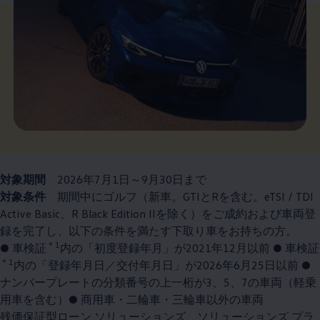
対象期間
2026年7月1日～9月30日まで
対象条件
期間中にゴルフ（新車。GTIとRを含む。eTSI / TDI
Active Basic、R Black Edition IIを除く）をご成約および車両登
録を完了し、以下の条件を満たす下取り車をお持ちの方。
＊1
● 車検証
内の「初度登録年月」が2021年12月以前 ● 車検証
＊1
内の「登録年月日／交付年月日」が2026年6月25日以前 ●
ナンバープレートの分類番号の上一桁が3、5、7の車両（軽乗
用車を含む）● 商用車・二輪車・三輪車以外の車両
残価保証型ローン ソリューションズ、ソリューションズ プラ