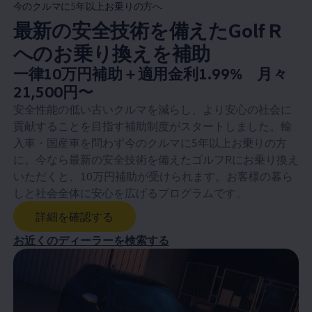
今のクルマに5年以上お乗りの方へ
最新の安全技術を備えたGolf R
へのお乗り換えを補助
New price
一律10万円補助＋適用金利1.99% 月々
:
21,500円〜
安全性能の低い古いクルマを減らし、より安心の社会に
貢献することを目指す補助制度がスタートしました。輸
入車・国産車を問わず今のクルマに5年以上お乗りの方
に。今なら最新の安全技術を備えたゴルフRにお乗り換え
いただくと、10万円補助が受けられます。お客様の暮ら
しと社会全体に安心を広げるプログラムです。
詳細を確認する
お近くのディーラーを検索する