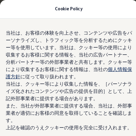
お乗り換えを10万円補助＋適用金利1.99%
月々
Cookie Policy
21,500円〜
| 9月30日(水)まで
今すぐチェック
モデル＆見積りシミュレーション
Skip to
Skip
デジタルカタログ
当社は、お客様の体験を向上させ、コンテンツや広告をパ
main
to
セーフティ マイスター
予防安全
ーソナライズし、トラフィック等を分析するためにクッキ
content
footer
デジタルカタログ
ー等を使用しています。当社は、クッキー等の使用により
ID. Buzz
T-Cross
収集するお客様に関する情報を、当社の広告パートナー、
Tiguan
分析パートナー等の外部事業者と共有します。クッキー等
事故を起こさせない
Golf
により収集するお客様に関する情報は、当社の
個人情報保
Golf GTI
Golf R
護方針
に従って取り扱われます。
Golf Variant
当社は、クッキー等により収集した情報を、［パーソナラ
Golf R Variant
イズ化されたコンテンツや広告の提供を目的］として、上
Passat
ID.4
記外部事業者に提供する場合があります。
Polo
また、当社が外部事業者に提供する場合、当社は、外部事
Polo GTI
業者が適切にお客様の同意を取得していることを確認しま
Golf Touran
T-Roc
す。
T-Roc R
上記を確認のうえクッキーの使用を完全に受け入れます。
フォルクスワーゲンマガジン
キャンペーン/イベント