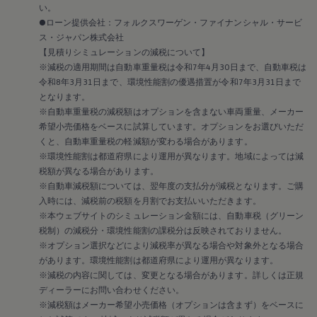
い。
●ローン提供会社：フォルクスワーゲン・ファイナンシャル・サービ
ス・ジャパン株式会社
【見積りシミュレーションの減税について】
※減税の適用期間は自動車重量税は令和7年4月30日まで、自動車税は
令和8年3月31日まで、環境性能割の優遇措置が令和7年3月31日まで
となります。
※自動車重量税の減税額はオプションを含まない車両重量、メーカー
希望小売価格をベースに試算しています。オプションをお選びいただ
くと、自動車重量税の軽減額が変わる場合があります。
※環境性能割は都道府県により運用が異なります。地域によっては減
税額が異なる場合があります。
※自動車減税額については、翌年度の支払分が減税となります。ご購
入時には、減税前の税額を月割でお支払いいただきます。
※本ウェブサイトのシミュレーション金額には、自動車税（グリーン
税制）の減税分・環境性能割の課税分は反映されておりません。
※オプション選択などにより減税率が異なる場合や対象外となる場合
があります。環境性能割は都道府県により運用が異なります。
※減税の内容に関しては、変更となる場合があります。詳しくは正規
ディーラーにお問い合わせください。
※減税額はメーカー希望小売価格（オプションは含まず）をベースに