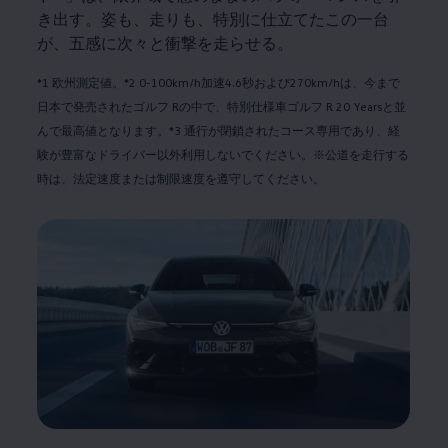
き出す。姿も、走りも、特別に仕立てたこの一台
が、五感に次々と衝撃を走らせる。
*1 欧州測定値。*2 0-100km/h加速4.6秒および270km/hは、今まで
日本で発売されたゴルフ Rの中で、特別仕様車ゴルフ R 20 Yearsと並
んで最高値となります。*3 通行が閉鎖されたコース専用であり、経
験が豊富なドライバー以外利用しないでください。※公道を走行する
時は、法定速度または制限速度を遵守してください。