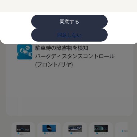
ライフスタイル
レビュー動画
ブランドストーリー
同意する
購入検討中の方へ
オファー(購入サポート・金利情報)
オファー
同意しない
金利情報
Golf お乗り換えを10万円補助
Tiguan 購入後、5年間の安心サポートが無償
Golf Variant お乗り換えを10万円補助
Volkswagenアンバサダープログラム
ファイナンシャルサービス
ファイナンシャルサービス
フォルクスワーゲン自動車保険プラス
Volkswagen Card
お支払いシミュレーション
モデル別月々のお支払い例
ライフスタイルに合ったプランをみつける
カスタマーポータル 登録・ログイン
Match Maker 登録・ログイン
補助金・エコカー優遇制度
補助金・エコカー優遇制度
ID.4
Golf