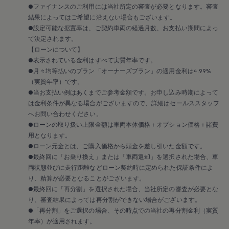
安心プログラム
●ファイナンスのご利用には当社所定の審査が必要となります。審査
メンテナンスプログラム
結果によってはご希望に沿えない場合もございます。
延長保証ウォルフィサポート
●設定可能な据置率は、ご契約車両の経過月数、お支払い期間によっ
カスタマーセンター
タイヤパンク補償
て決定されます。
認定中古車
【ローンについて】
“Certified Pre-Owned”の品質とは
●表示されている金利はすべて実質年率です。
延長保証サービスガイド
●月々均等払いのプラン「オーナーズプラン」の適用金利は4.99%
9つの約束
（実質年率）です。
スマート買取
●当お支払い例はあくまでご参考金額です。お申し込み時期によって
キャンペーン/ファイナンスプログラム
フォルクスワーゲンについて
は金利条件が異なる場合がございますので、詳細はセールススタッフ
企業情報
へお問い合わせください。
会社概要
●ローンの取り扱い上限金額は車両本体価格＋オプション価格＋諸費
会社概要EN
用となります。
採用情報
●ローン元金とは、ご購入価格から頭金を差し引いた金額です。
正規ディーラー地域別採用情報
●最終回に「お乗り換え」または「車両返却」を選択された場合、車
倫理・リスク管理・コンプライアンス
プレスリリース
両状態並びに走行距離などローン契約時に定められた保証条件によ
2025
り、精算が必要となることがございます。
2024
●最終回に「再分割」を選択された場合、当社所定の審査が必要とな
2023
り、審査結果によっては再分割ができない場合がございます。
2022
●「再分割」をご選択の場合、その時点での当社の再分割金利（実質
2021
年率）が適用されます。
2020