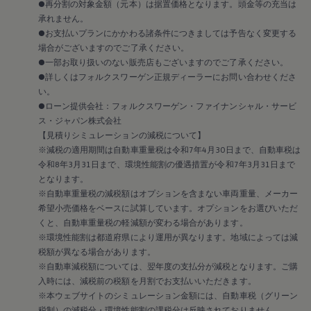
2019
●再分割の対象金額（元本）は据置価格となります。頭金等の充当は
2018
承れません。
2017
●お支払いプランにかかわる諸条件につきましては予告なく変更する
2016
場合がございますのでご了承ください。
2015
●一部お取り扱いのない販売店もございますのでご了承ください。
リコール関連情報
●詳しくはフォルクスワーゲン正規ディーラーにお問い合わせくださ
セーフティ マイスター
い。
●ローン提供会社：フォルクスワーゲン・ファイナンシャル・サービ
ス・ジャパン株式会社
【見積りシミュレーションの減税について】
※減税の適用期間は自動車重量税は令和7年4月30日まで、自動車税は
令和8年3月31日まで、環境性能割の優遇措置が令和7年3月31日まで
となります。
※自動車重量税の減税額はオプションを含まない車両重量、メーカー
希望小売価格をベースに試算しています。オプションをお選びいただ
くと、自動車重量税の軽減額が変わる場合があります。
※環境性能割は都道府県により運用が異なります。地域によっては減
税額が異なる場合があります。
※自動車減税額については、翌年度の支払分が減税となります。ご購
入時には、減税前の税額を月割でお支払いいただきます。
※本ウェブサイトのシミュレーション金額には、自動車税（グリーン
税制）の減税分・環境性能割の課税分は反映されておりません。