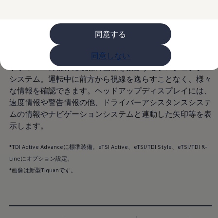
フォルクスワーゲンマガジン
キャンペーン/イベント
ライフスタイル
レビュー動画
同意する
ブランドストーリー
購入検討中の方へ
オファー(購入サポート・金利情報)
同意しない
オファー
ドライバーの視界に仮想の画像を投影するプロジェクター
金利情報
Golf お乗り換えを10万円補助
システム。運転中に前方から視線を逸らすことなく、様々
Tiguan 購入後、5年間の安心サポートが無償
な情報を確認できます。ヘッドアップディスプレイには、
Golf Variant お乗り換えを10万円補助
速度情報や警告情報の他、ドライバーアシスタンスシステ
Volkswagenアンバサダープログラム
ファイナンシャルサービス
ムの情報やナビゲーションシステムと連動した矢印等を表
ファイナンシャルサービス
示します。
フォルクスワーゲン自動車保険プラス
Volkswagen Card
*TDI Active Advanceに標準装備。eTSI Active、eTSI/TDI Style、eTSI/TDI R-
お支払いシミュレーション
モデル別月々のお支払い例
Lineにオプション設定。
ライフスタイルに合ったプランをみつける
*画像は新型Tiguanです。
カスタマーポータル 登録・ログイン
Match Maker 登録・ログイン
補助金・エコカー優遇制度
補助金・エコカー優遇制度
ID.4