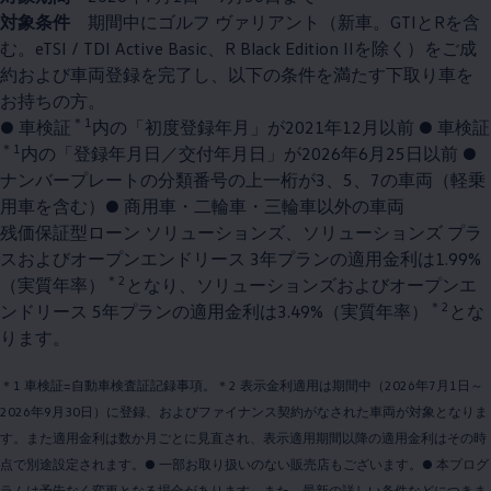
対象条件
期間中にゴルフ ヴァリアント（新車。GTIとRを含
む。eTSI / TDI Active Basic、R Black Edition IIを除く）をご成
約および車両登録を完了し、以下の条件を満たす下取り車を
お持ちの方。
＊1
● 車検証
内の「初度登録年月」が2021年12月以前 ● 車検証
＊1
内の「登録年月日／交付年月日」が2026年6月25日以前 ●
ナンバープレートの分類番号の上一桁が3、5、7の車両（軽乗
用車を含む）● 商用車・二輪車・三輪車以外の車両
残価保証型ローン ソリューションズ、ソリューションズ プラ
スおよびオープンエンドリース 3年プランの適用金利は1.99%
＊2
（実質年率）
となり、ソリューションズおよびオープンエ
＊2
ンドリース 5年プランの適用金利は3.49%（実質年率）
とな
ります。
＊1 車検証=自動車検査証記録事項。＊2 表示金利適用は期間中（2026年7月1日～
2026年9月30日）に登録、およびファイナンス契約がなされた車両が対象となりま
す。また適用金利は数か月ごとに見直され、表示適用期間以降の適用金利はその時
点で別途設定されます。● 一部お取り扱いのない販売店もございます。● 本プログ
ラムは予告なく変更となる場合があります。また、最新の詳しい条件などにつきま