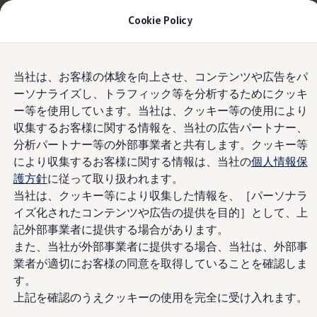
Golf Variantへのお乗り換えを10万円補助＋適用金
Cookie Policy
利1.99% 月々15,500円〜｜
9月30日(水)まで
今すぐチェック
Skip to
Skip
モデル＆見積りシミュレーション
当社は、お客様の体験を向上させ、コンテンツや広告をパ
main
to
ヘッドアップディスプレイ
デジタルカタログ
ーソナライズし、トラフィック等を分析するためにクッキ
content
footer
セーフティ マイスター
ー等を使用しています。当社は、クッキー等の使用により
デジタルカタログ
ID. Buzz
収集するお客様に関する情報を、当社の広告パートナー、
T-Cross
分析パートナー等の外部事業者と共有します。クッキー等
ヘッドアップディスプ
Tiguan
により収集するお客様に関する情報は、当社の
個人情報保
Golf
Golf GTI
護方針
に従って取り扱われます。
レイ
Golf R
当社は、クッキー等により収集した情報を、［パーソナラ
Golf Variant
イズ化されたコンテンツや広告の提供を目的］として、上
Golf R Variant
Passat
記外部事業者に提供する場合があります。
ID.4
また、当社が外部事業者に提供する場合、当社は、外部事
Polo
業者が適切にお客様の同意を取得していることを確認しま
Polo GTI
Golf Touran
す。
T-Roc
上記を確認のうえクッキーの使用を完全に受け入れます。
T-Roc R