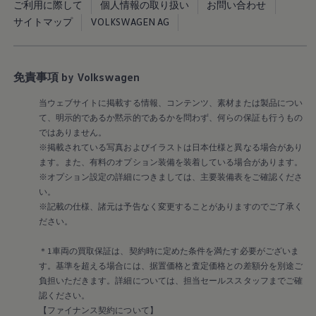
Golf
ご利用に際して
個人情報の取り扱い
お問い合わせ
Golf Variant
サイトマップ
VOLKSWAGEN AG
Passat
ID. Buzz
アフターサービス
サービスと純正部品
免責事項 by Volkswagen
フォルクスワーゲン純正部品のメリット
点検と車検
修理と点検
当ウェブサイトに掲載する情報、コンテンツ、素材または製品につい
エンジンオイルおよびフルード類
て、明示的であるか黙示的であるかを問わず、何らの保証も行うもの
ホイールとタイヤ
ではありません。
路上故障に関するサポート
※掲載されている写真およびイラストは日本仕様と異なる場合があり
フォルクスワーゲンサービス
ます。また、有料のオプション装備を装着している場合があります。
アクセサリー
※オプション設定の詳細につきましては、主要装備表をご確認くださ
Lifestyle & goods
Car Navigation System
い。
Drive Recorder
※記載の仕様、諸元は予告なく変更することがありますのでご了承く
お客様情報
ださい。
リサイクルへの取組み
警告灯とインジケーターランプ
＊1車両の買取保証は、契約時に定めた条件を満たす必要がございま
特定整備情報
す。基準を超える場合には、据置価格と査定価格との差額分を別途ご
ユーザーガイド
運転上の注意
負担いただきます。詳細については、担当セールススタッフまでご確
自動車リサイクル法
認ください。
ロイヤリティプログラム
【ファイナンス契約について】