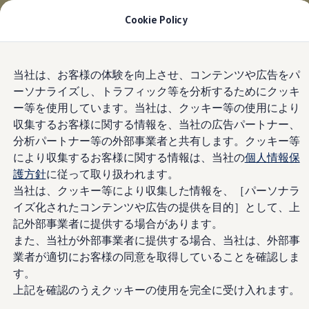
適用金利2.99% 月々29,700円〜
| 9月30日(水)ま
Cookie Policy
で
今すぐチェック
モデル＆見積りシミュレーション
Skip to
Skip
デジタルカタログ
当社は、お客様の体験を向上させ、コンテンツや広告をパ
main
to
セーフティ マイスター
ーソナライズし、トラフィック等を分析するためにクッキ
content
footer
デジタルカタログ
ー等を使用しています。当社は、クッキー等の使用により
ID. Buzz
T-Cross
収集するお客様に関する情報を、当社の広告パートナー、
Tiguan
分析パートナー等の外部事業者と共有します。クッキー等
Golf
により収集するお客様に関する情報は、当社の
個人情報保
Golf GTI
Golf R
護方針
に従って取り扱われます。
Golf Variant
当社は、クッキー等により収集した情報を、［パーソナラ
Golf R Variant
イズ化されたコンテンツや広告の提供を目的］として、上
Passat
ID.4
記外部事業者に提供する場合があります。
Polo
また、当社が外部事業者に提供する場合、当社は、外部事
Polo GTI
業者が適切にお客様の同意を取得していることを確認しま
Golf Touran
T-Roc
す。
T-Roc R
上記を確認のうえクッキーの使用を完全に受け入れます。
フォルクスワーゲンマガジン
キャンペーン/イベント