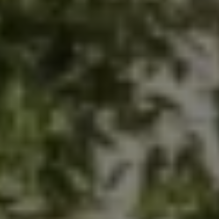
Golf Variant
Passat
ID. Buzz
アフターサービス
サービスと純正部品
フォルクスワーゲン純正部品のメリット
点検と車検
修理と点検
エンジンオイルおよびフルード類
ホイールとタイヤ
路上故障に関するサポート
フォルクスワーゲンサービス
アクセサリー
Lifestyle & goods
Car Navigation System
Drive Recorder
お客様情報
リサイクルへの取組み
警告灯とインジケーターランプ
特定整備情報
ユーザーガイド
運転上の注意
自動車リサイクル法
ロイヤリティプログラム
安心プログラム