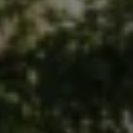
メンテナンスプログラム
延長保証ウォルフィサポート
カスタマーセンター
タイヤパンク補償
認定中古車
“Certified Pre-Owned”の品質とは
延長保証サービスガイド
9つの約束
スマート買取
キャンペーン/ファイナンスプログラム
フォルクスワーゲンについて
企業情報
会社概要
会社概要EN
採用情報
正規ディーラー地域別採用情報
倫理・リスク管理・コンプライアンス
プレスリリース
2025
2024
2023
2022
2021
2020
2019