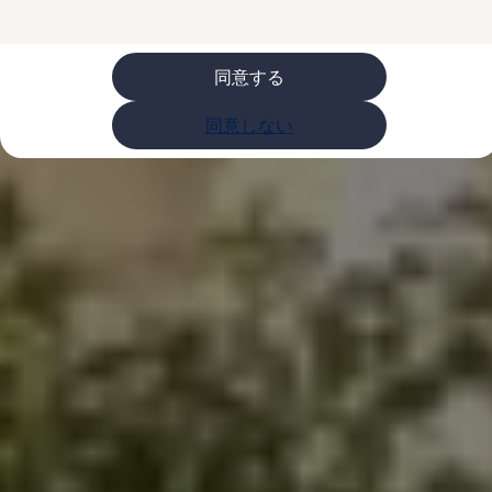
ライフスタイル
レビュー動画
ブランドストーリー
同意する
購入検討中の方へ
オファー(購入サポート・金利情報)
オファー
同意しない
金利情報
Golf お乗り換えを10万円補助
Tiguan 購入後、5年間の安心サポートが無償
Golf Variant お乗り換えを10万円補助
Volkswagenアンバサダープログラム
ファイナンシャルサービス
ファイナンシャルサービス
フォルクスワーゲン自動車保険プラス
Volkswagen Card
お支払いシミュレーション
モデル別月々のお支払い例
ライフスタイルに合ったプランをみつける
カスタマーポータル 登録・ログイン
Match Maker 登録・ログイン
補助金・エコカー優遇制度
補助金・エコカー優遇制度
ID.4
Golf