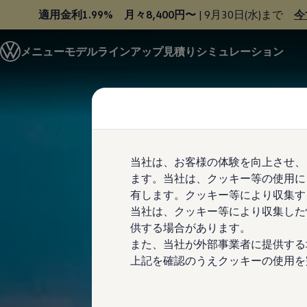
適用金利1.99% 月々8,400円〜
| 9月30日(水)まで
今
モデル＆見積りシミュレーション
メニュー
モデルラインアップ
見積りシミュレーション
デジタルカタログ
セーフティ マイスター
Skip to
Skip
デジタルカタログ
main
to
ID. Buzz
content
footer
T-Cross
Tiguan
Golf
Golf GTI
Golf R
当社は、お客様の体験を向上させ、
Golf Variant
ます。当社は、クッキー等の使用に
Golf R Variant
Passat
有します。クッキー等により収集す
ID.4
当社は、クッキー等により収集した
Polo
供する場合があります。
Polo GTI
Golf Touran
また、当社が外部事業者に提供する
T-Roc
上記を確認のうえクッキーの使用を
T-Roc R
フォルクスワーゲンマガジン
キャンペーン/イベント
ライフスタイル