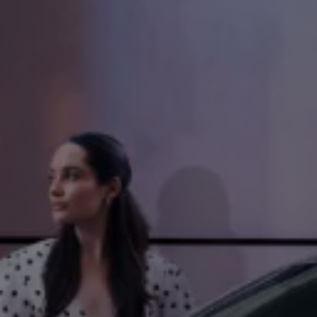
延長保証ウォルフィサポート
カスタマーセンター
タイヤパンク補償
認定中古車
“Certified Pre-Owned”の品質とは
延長保証サービスガイド
9つの約束
スマート買取
キャンペーン/ファイナンスプログラム
フォルクスワーゲンについて
企業情報
会社概要
会社概要EN
採用情報
正規ディーラー地域別採用情報
倫理・リスク管理・コンプライアンス
プレスリリース
2025
2024
2023
2022
2021
2020
2019
2018