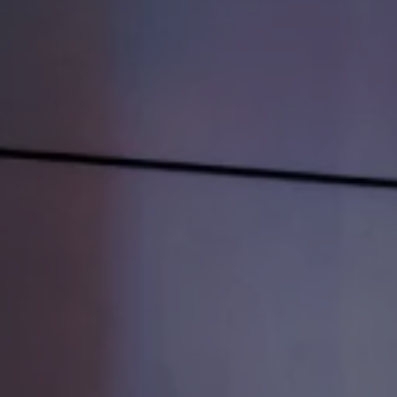
Passat
ID. Buzz
アフターサービス
サービスと純正部品
フォルクスワーゲン純正部品のメリット
点検と車検
修理と点検
エンジンオイルおよびフルード類
ホイールとタイヤ
路上故障に関するサポート
フォルクスワーゲンサービス
アクセサリー
Lifestyle & goods
Car Navigation System
Drive Recorder
お客様情報
リサイクルへの取組み
警告灯とインジケーターランプ
特定整備情報
ユーザーガイド
運転上の注意
自動車リサイクル法
ロイヤリティプログラム
安心プログラム
メンテナンスプログラム