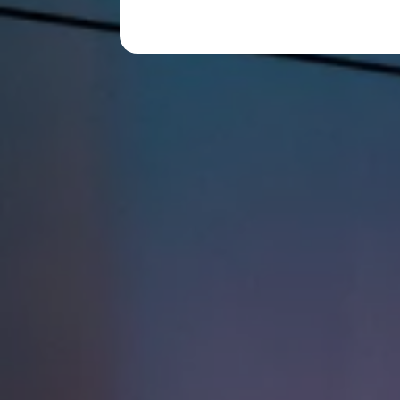
レビュー動画
ブランドストーリー
購入検討中の方へ
オファー(購入サポート・金利情報)
オファー
金利情報
Golf お乗り換えを10万円補助
Tiguan 購入後、5年間の安心サポートが無償
Golf Variant お乗り換えを10万円補助
Volkswagenアンバサダープログラム
ファイナンシャルサービス
ファイナンシャルサービス
フォルクスワーゲン自動車保険プラス
Volkswagen Card
お支払いシミュレーション
モデル別月々のお支払い例
ライフスタイルに合ったプランをみつける
カスタマーポータル 登録・ログイン
Match Maker 登録・ログイン
補助金・エコカー優遇制度
補助金・エコカー優遇制度
ID.4
Golf
Golf Variant