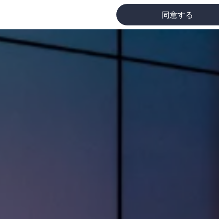
同意する
に