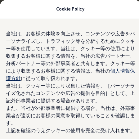
適用金利0.99% 月々25,500円〜
| 9月30日(水)ま
Cookie Policy
で
今すぐチェック
モデル＆見積りシミュレーション
Skip to
Skip
デジタルカタログ
当社は、お客様の体験を向上させ、コンテンツや広告をパ
main
to
セーフティ マイスター
レザーシフトノブ
ーソナライズし、トラフィック等を分析するためにクッキ
content
footer
デジタルカタログ
ー等を使用しています。当社は、クッキー等の使用により
ID. Buzz
T-Cross
収集するお客様に関する情報を、当社の広告パートナー、
Tiguan
分析パートナー等の外部事業者と共有します。クッキー等
レザーシフトノブ
Golf
により収集するお客様に関する情報は、当社の
個人情報保
Golf GTI
Golf R
護方針
に従って取り扱われます。
Golf Variant
当社は、クッキー等により収集した情報を、［パーソナラ
Golf R Variant
イズ化されたコンテンツや広告の提供を目的］として、上
Passat
ID.4
記外部事業者に提供する場合があります。
Polo
また、当社が外部事業者に提供する場合、当社は、外部事
Polo GTI
業者が適切にお客様の同意を取得していることを確認しま
Golf Touran
T-Roc
す。
T-Roc R
上記を確認のうえクッキーの使用を完全に受け入れます。
フォルクスワーゲンマガジン
キャンペーン/イベント