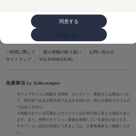
ライフスタイル
レビュー動画
ブランドストーリー
同意する
購入検討中の方へ
オファー(購入サポート・金利情報)
オファー
同意しない
金利情報
Golf お乗り換えを10万円補助
Tiguan 購入後、5年間の安心サポートが無償
ご利用に際して
個人情報の取り扱い
お問い合わせ
Golf Variant お乗り換えを10万円補助
サイトマップ
VOLKSWAGEN AG
Volkswagenアンバサダープログラム
ファイナンシャルサービス
ファイナンシャルサービス
フォルクスワーゲン自動車保険プラス
Volkswagen Card
免責事項 by Volkswagen
お支払いシミュレーション
モデル別月々のお支払い例
当ウェブサイトに掲載する情報、コンテンツ、素材または製品につい
ライフスタイルに合ったプランをみつける
て、明示的であるか黙示的であるかを問わず、何らの保証も行うもの
カスタマーポータル 登録・ログイン
ではありません。
Match Maker 登録・ログイン
※掲載されている写真およびイラストは日本仕様と異なる場合があり
補助金・エコカー優遇制度
補助金・エコカー優遇制度
ます。また、有料のオプション装備を装着している場合があります。
ID.4
※オプション設定の詳細につきましては、主要装備表をご確認くださ
Golf
い。