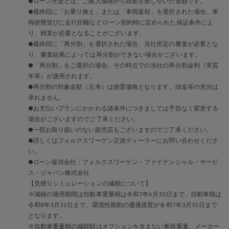
メンテナンスプログラム
●ローン元金とは、ご購入価格から頭金を差し引いた金額です。
延長保証ウォルフィサポート
●最終回に「お乗り換え」または「車両返却」を選択された場合、車
カスタマーセンター
両状態並びに走行距離などローン契約時に定められた保証条件によ
タイヤパンク補償
り、精算が必要となることがございます。
認定中古車
●最終回に「再分割」を選択された場合、当社所定の審査が必要とな
“Certified Pre-Owned”の品質とは
り、審査結果によっては再分割ができない場合がございます。
延長保証サービスガイド
9つの約束
●「再分割」をご選択の場合、その時点での当社の再分割金利（実質
スマート買取
年率）が適用されます。
キャンペーン/ファイナンスプログラム
●再分割の対象金額（元本）は据置価格となります。頭金等の充当は
フォルクスワーゲンについて
承れません。
企業情報
●お支払いプランにかかわる諸条件につきましては予告なく変更する
会社概要
場合がございますのでご了承ください。
会社概要EN
採用情報
●一部お取り扱いのない販売店もございますのでご了承ください。
正規ディーラー地域別採用情報
●詳しくはフォルクスワーゲン正規ディーラーにお問い合わせくださ
倫理・リスク管理・コンプライアンス
い。
プレスリリース
●ローン提供会社：フォルクスワーゲン・ファイナンシャル・サービ
2025
ス・ジャパン株式会社
2024
【見積りシミュレーションの減税について】
2023
2022
※減税の適用期間は自動車重量税は令和7年4月30日まで、自動車税は
2021
令和8年3月31日まで、環境性能割の優遇措置が令和7年3月31日まで
2020
となります。
2019
※自動車重量税の減税額はオプションを含まない車両重量、メーカー