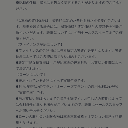
Golf Variant
※記載の仕様、諸元は予告なく変更することがありますのでご了承く
Passat
ださい。
ID. Buzz
アフターサービス
サービスと純正部品
＊1車両の買取保証は、契約時に定めた条件を満たす必要がございま
フォルクスワーゲン純正部品のメリット
す。基準を超える場合には、据置価格と査定価格との差額分を別途ご
点検と車検
負担いただきます。詳細については、担当セールススタッフまでご確
修理と点検
認ください。
エンジンオイルおよびフルード類
【ファイナンス契約について】
ホイールとタイヤ
●ファイナンスのご利用には当社所定の審査が必要となります。審査
路上故障に関するサポート
フォルクスワーゲンサービス
結果によってはご希望に沿えない場合もございます。
アクセサリー
●設定可能な据置率は、ご契約車両の経過月数、お支払い期間によっ
Lifestyle & goods
て決定されます。
Car Navigation System
【ローンについて】
Drive Recorder
●表示されている金利はすべて実質年率です。
お客様情報
●月々均等払いのプラン「オーナーズプラン」の適用金利は4.99%
リサイクルへの取組み
警告灯とインジケーターランプ
（実質年率）です。
特定整備情報
●当お支払い例はあくまでご参考金額です。お申し込み時期によって
ユーザーガイド
は金利条件が異なる場合がございますので、詳細はセールススタッフ
運転上の注意
へお問い合わせください。
自動車リサイクル法
●ローンの取り扱い上限金額は車両本体価格＋オプション価格＋諸費
ロイヤリティプログラム
用となります。
安心プログラム