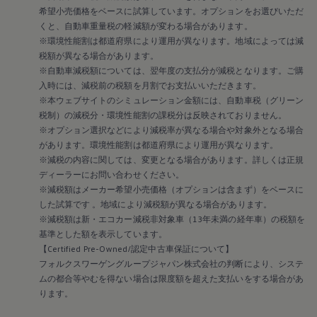
2018
希望小売価格をベースに試算しています。オプションをお選びいただ
2017
くと、自動車重量税の軽減額が変わる場合があります。
2016
2015
※環境性能割は都道府県により運用が異なります。地域によっては減
リコール関連情報
税額が異なる場合があります。
セーフティ マイスター
※自動車減税額については、翌年度の支払分が減税となります。ご購
入時には、減税前の税額を月割でお支払いいただきます。
※本ウェブサイトのシミュレーション金額には、自動車税（グリーン
税制）の減税分・環境性能割の課税分は反映されておりません。
※オプション選択などにより減税率が異なる場合や対象外となる場合
があります。環境性能割は都道府県により運用が異なります。
※減税の内容に関しては、変更となる場合があります。詳しくは正規
ディーラーにお問い合わせください。
※減税額はメーカー希望小売価格（オプションは含まず）をベースに
した試算です 。地域により減税額が異なる場合があります。
※減税額は新・エコカー減税非対象車（13年未満の経年車）の税額を
基準とした額を表示しています。
【Certified Pre-Owned/認定中古車保証について】
フォルクスワーゲングループジャパン株式会社の判断により、システ
ムの都合等やむを得ない場合は限度額を超えた支払いをする場合があ
ります。