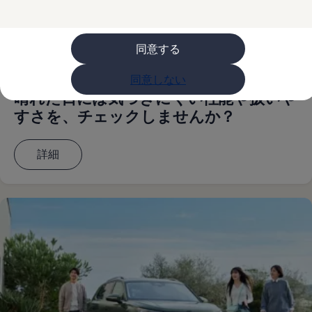
購入検討中の方へ
オファー(購入サポート・金利情報)
オファー
金利情報
同意する
Golf お乗り換えを10万円補助
Tiguan 購入後、5年間の安心サポートが無償
同意しない
Golf Variant お乗り換えを10万円補助
Volkswagenアンバサダープログラム
晴れた日には気づきにくい性能や扱いや
ファイナンシャルサービス
すさを、チェックしませんか？
ファイナンシャルサービス
フォルクスワーゲン自動車保険プラス
Volkswagen Card
詳細
お支払いシミュレーション
モデル別月々のお支払い例
ライフスタイルに合ったプランをみつける
カスタマーポータル 登録・ログイン
Match Maker 登録・ログイン
補助金・エコカー優遇制度
補助金・エコカー優遇制度
ID.4
Golf
Golf Variant
Passat
ID. Buzz
アフターサービス