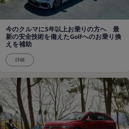
認定中古車
“Certified Pre-Owned”の品質とは
延長保証サービスガイド
9つの約束
スマート買取
今のクルマに5年以上お乗りの方へ 最
キャンペーン/ファイナンスプログラム
フォルクスワーゲンについて
新の安全技術を備えたGolfへのお乗り換
企業情報
えを補助
会社概要
会社概要EN
採用情報
詳細
正規ディーラー地域別採用情報
倫理・リスク管理・コンプライアンス
プレスリリース
2025
2024
2023
2022
2021
2020
2019
2018
2017
2016
2015