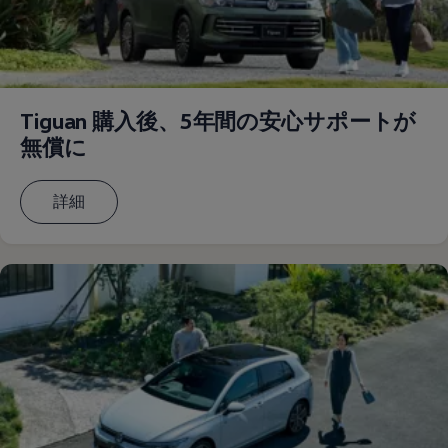
サービスと純正部品
フォルクスワーゲン純正部品のメリット
点検と車検
修理と点検
エンジンオイルおよびフルード類
ホイールとタイヤ
Tiguan 購入後、5年間の安心サポートが
路上故障に関するサポート
フォルクスワーゲンサービス
無償に
アクセサリー
Lifestyle & goods
Car Navigation System
詳細
Drive Recorder
お客様情報
リサイクルへの取組み
警告灯とインジケーターランプ
特定整備情報
ユーザーガイド
運転上の注意
自動車リサイクル法
ロイヤリティプログラム
安心プログラム
メンテナンスプログラム
延長保証ウォルフィサポート
カスタマーセンター
タイヤパンク補償