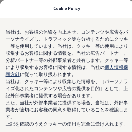
モデル＆見積りシミュレーション
Cookie Policy
デジタルカタログ
セーフティ マイスター
デジタルカタログ
Skip to
Skip
ID. Buzz
当社は、お客様の体験を向上させ、コンテンツや広告をパ
main
to
T-Cross
オファー
ーソナライズし、トラフィック等を分析するためにクッキ
content
footer
Tiguan
Golf
ー等を使用しています。当社は、クッキー等の使用により
Golf GTI
収集するお客様に関する情報を、当社の広告パートナー、
Golf R
(
個人情報の取り扱い
)
分析パートナー等の外部事業者と共有します。クッキー等
Golf Variant
Golf R Variant
により収集するお客様に関する情報は、当社の
個人情報保
Passat
護方針
に従って取り扱われます。
ID.4
7
オファー実施中
当社は、クッキー等により収集した情報を、［パーソナラ
Polo
Polo GTI
イズ化されたコンテンツや広告の提供を目的］として、上
Golf Touran
記外部事業者に提供する場合があります。
T-Roc
また、当社が外部事業者に提供する場合、当社は、外部事
T-Roc R
フォルクスワーゲンマガジン
業者が適切にお客様の同意を取得していることを確認しま
キャンペーン/イベント
す。
ライフスタイル
上記を確認のうえクッキーの使用を完全に受け入れます。
レビュー動画
ブランドストーリー