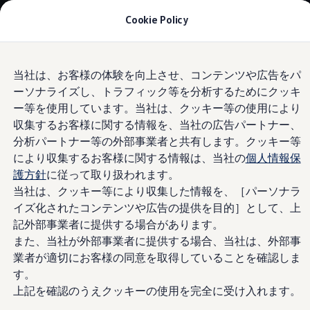
モデル＆見積りシミュレーション
Cookie Policy
デジタルカタログ
セーフティ マイスター
デジタルカタログ
Skip to
Skip
ID. Buzz
当社は、お客様の体験を向上させ、コンテンツや広告をパ
main
to
T-Cross
@_s_o_y__さん
ーソナライズし、トラフィック等を分析するためにクッキ
content
footer
Tiguan
Golf
ー等を使用しています。当社は、クッキー等の使用により
Golf GTI
収集するお客様に関する情報を、当社の広告パートナー、
Golf R
分析パートナー等の外部事業者と共有します。クッキー等
Golf Variant
@_s_o_y__さん
Golf R Variant
により収集するお客様に関する情報は、当社の
個人情報保
Passat
護方針
に従って取り扱われます。
ID.4
当社は、クッキー等により収集した情報を、［パーソナラ
Polo
Polo GTI
イズ化されたコンテンツや広告の提供を目的］として、上
Golf Touran
記外部事業者に提供する場合があります。
T-Roc
また、当社が外部事業者に提供する場合、当社は、外部事
T-Roc R
フォルクスワーゲンマガジン
業者が適切にお客様の同意を取得していることを確認しま
キャンペーン/イベント
す。
ライフスタイル
上記を確認のうえクッキーの使用を完全に受け入れます。
レビュー動画
ブランドストーリー