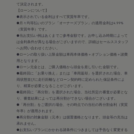
認定中古車
て決定されます。
“Certified Pre-Owned”の品質とは
【ローンについて】
延長保証サービスガイド
●表示されている金利はすべて実質年率です。
9つの約束
●月々均等払いのプラン「オーナーズプラン」の適用金利は4.99%
スマート買取
（実質年率）です。
キャンペーン/ファイナンスプログラム
●当お支払い例はあくまでご参考金額です。お申し込み時期によって
フォルクスワーゲンについて
企業情報
は金利条件が異なる場合がございますので、詳細はセールススタッフ
会社概要
へお問い合わせください。
会社概要EN
●ローンの取り扱い上限金額は車両本体価格＋オプション価格＋諸費
採用情報
用となります。
正規ディーラー地域別採用情報
●ローン元金とは、ご購入価格から頭金を差し引いた金額です。
倫理・リスク管理・コンプライアンス
●最終回に「お乗り換え」または「車両返却」を選択された場合、車
プレスリリース
2025
両状態並びに走行距離などローン契約時に定められた保証条件によ
2024
り、精算が必要となることがございます。
2023
●最終回に「再分割」を選択された場合、当社所定の審査が必要とな
2022
り、審査結果によっては再分割ができない場合がございます。
2021
●「再分割」をご選択の場合、その時点での当社の再分割金利（実質
2020
年率）が適用されます。
2019
2018
●再分割の対象金額（元本）は据置価格となります。頭金等の充当は
2017
承れません。
2016
●お支払いプランにかかわる諸条件につきましては予告なく変更する
2015