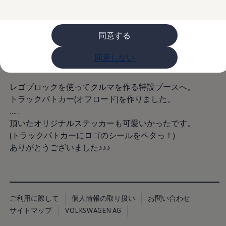
購入検討中の方へ
オファー(購入サポート・金利情報)
オファー
金利情報
同意する
Golf お乗り換えを10万円補助
Tiguan 購入後、5年間の安心サポートが無償
同意しない
Golf Variant お乗り換えを10万円補助
Volkswagenアンバサダープログラム
ファイナンシャルサービス
ファイナンシャルサービス
レゴブロックを使ってクルマを作る特設ブースへ。
フォルクスワーゲン自動車保険プラス
トラックパトカー(オフロード)を作りました。
Volkswagen Card
……
お支払いシミュレーション
モデル別月々のお支払い例
頂いたオリジナルステッカーも可愛いかったです。
ライフスタイルに合ったプランをみつける
(トラックパトカーにロゴのシールをペタっ！)
カスタマーポータル 登録・ログイン
ありがとうございました♪♪♪
Match Maker 登録・ログイン
補助金・エコカー優遇制度
補助金・エコカー優遇制度
ID.4
Golf
Golf Variant
ご利用に際して
個人情報の取り扱い
お問い合わせ
Passat
サイトマップ
VOLKSWAGEN AG
ID. Buzz
アフターサービス