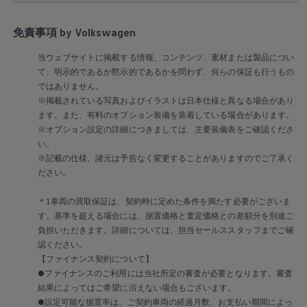
サービスと純正部品
フォルクスワーゲン純正部品のメリット
免責事項 by Volkswagen
点検と車検
修理と点検
エンジンオイルおよびフルード類
当ウェブサイトに掲載する情報、コンテンツ、素材または製品につい
ホイールとタイヤ
て、明示的であるか黙示的であるかを問わず、何らの保証も行うもの
路上故障に関するサポート
ではありません。
フォルクスワーゲンサービス
※掲載されている写真およびイラストは日本仕様と異なる場合があり
アクセサリー
ます。また、有料のオプション装備を装着している場合があります。
Lifestyle & goods
※オプション設定の詳細につきましては、主要装備表をご確認くださ
Car Navigation System
Drive Recorder
い。
お客様情報
※記載の仕様、諸元は予告なく変更することがありますのでご了承く
リサイクルへの取組み
ださい。
警告灯とインジケーターランプ
特定整備情報
＊1車両の買取保証は、契約時に定めた条件を満たす必要がございま
ユーザーガイド
す。基準を超える場合には、据置価格と査定価格との差額分を別途ご
運転上の注意
自動車リサイクル法
負担いただきます。詳細については、担当セールススタッフまでご確
ロイヤリティプログラム
認ください。
安心プログラム
【ファイナンス契約について】
メンテナンスプログラム
●ファイナンスのご利用には当社所定の審査が必要となります。審査
延長保証ウォルフィサポート
結果によってはご希望に沿えない場合もございます。
カスタマーセンター
●設定可能な据置率は、ご契約車両の経過月数、お支払い期間によっ
タイヤパンク補償