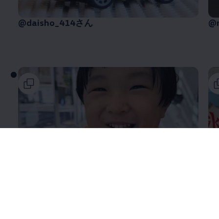
@daisho_414さん
@