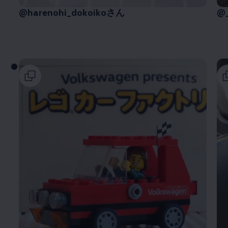
@harenohi_dokoikoさん
@