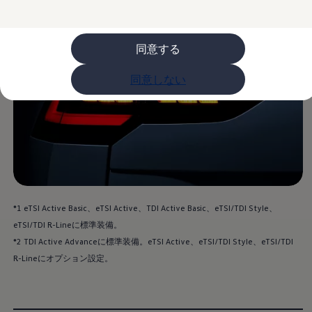
フォルクスワーゲンマガジン
キャンペーン/イベント
ライフスタイル
レビュー動画
同意する
ブランドストーリー
購入検討中の方へ
オファー(購入サポート・金利情報)
同意しない
オファー
金利情報
Golf お乗り換えを10万円補助
Tiguan 購入後、5年間の安心サポートが無償
Golf Variant お乗り換えを10万円補助
Volkswagenアンバサダープログラム
ファイナンシャルサービス
ファイナンシャルサービス
フォルクスワーゲン自動車保険プラス
Volkswagen Card
*1 eTSI Active Basic、eTSI Active、TDI Active Basic、eTSI/TDI Style、
お支払いシミュレーション
モデル別月々のお支払い例
eTSI/TDI R-Lineに標準装備。
ライフスタイルに合ったプランをみつける
*2 TDI Active Advanceに標準装備。eTSI Active、eTSI/TDI Style、eTSI/TDI
カスタマーポータル 登録・ログイン
R-Lineにオプション設定。
Match Maker 登録・ログイン
補助金・エコカー優遇制度
補助金・エコカー優遇制度
ID.4