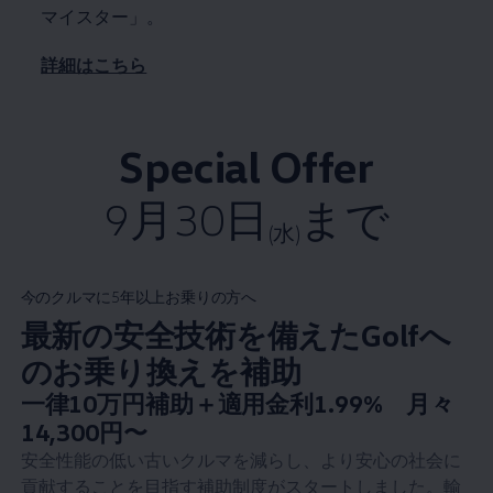
マイスター」。
詳細はこちら
Special Offer
9月30日
まで
(水)
今のクルマに5年以上お乗りの方へ
最新の安全技術を備えたGolfへ
のお乗り換えを補助
New price
一律10万円補助＋適用金利1.99% 月々
:
14,300円〜
安全性能の低い古いクルマを減らし、より安心の社会に
貢献することを目指す補助制度がスタートしました。輸