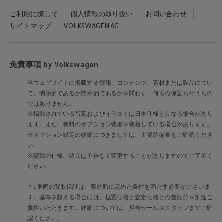
Golf
Golf Variant
ご利用に際して
個人情報の取り扱い
お問い合わせ
Passat
サイトマップ
VOLKSWAGEN AG
ID. Buzz
アフターサービス
サービスと純正部品
フォルクスワーゲン純正部品のメリット
点検と車検
免責事項 by Volkswagen
修理と点検
エンジンオイルおよびフルード類
当ウェブサイトに掲載する情報、コンテンツ、素材または製品につい
ホイールとタイヤ
て、明示的であるか黙示的であるかを問わず、何らの保証も行うもの
路上故障に関するサポート
ではありません。
フォルクスワーゲンサービス
※掲載されている写真およびイラストは日本仕様と異なる場合があり
アクセサリー
ます。また、有料のオプション装備を装着している場合があります。
Lifestyle & goods
Car Navigation System
※オプション設定の詳細につきましては、主要装備表をご確認くださ
Drive Recorder
い。
お客様情報
※記載の仕様、諸元は予告なく変更することがありますのでご了承く
リサイクルへの取組み
ださい。
警告灯とインジケーターランプ
特定整備情報
＊1車両の買取保証は、契約時に定めた条件を満たす必要がございま
ユーザーガイド
運転上の注意
す。基準を超える場合には、据置価格と査定価格との差額分を別途ご
自動車リサイクル法
負担いただきます。詳細については、担当セールススタッフまでご確
ロイヤリティプログラム
認ください。