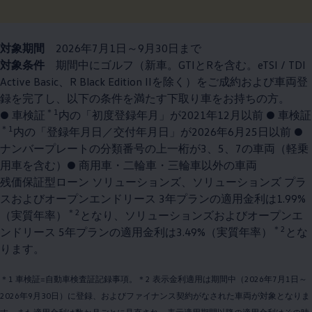
対象期間
2026年7月1日～9月30日まで
対象条件
期間中にゴルフ（新車。GTIとRを含む。eTSI / TDI
Active Basic、R Black Edition IIを除く）をご成約および車両登
録を完了し、以下の条件を満たす下取り車をお持ちの方。
＊1
● 車検証
内の「初度登録年月」が2021年12月以前 ● 車検証
＊1
内の「登録年月日／交付年月日」が2026年6月25日以前 ●
ナンバープレートの分類番号の上一桁が3、5、7の車両（軽乗
用車を含む）● 商用車・二輪車・三輪車以外の車両
残価保証型ローン ソリューションズ、ソリューションズ プラ
スおよびオープンエンドリース 3年プランの適用金利は1.99%
＊2
（実質年率）
となり、ソリューションズおよびオープンエ
＊2
ンドリース 5年プランの適用金利は3.49%（実質年率）
とな
ります。
＊1 車検証=自動車検査証記録事項。＊2 表示金利適用は期間中（2026年7月1日～
2026年9月30日）に登録、およびファイナンス契約がなされた車両が対象となりま