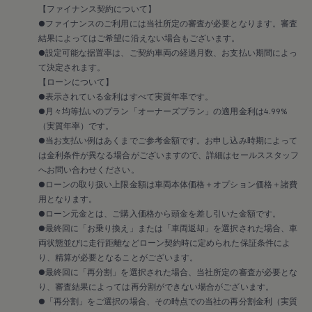
安心プログラム
【ファイナンス契約について】
メンテナンスプログラム
●ファイナンスのご利用には当社所定の審査が必要となります。審査
延長保証ウォルフィサポート
結果によってはご希望に沿えない場合もございます。
カスタマーセンター
タイヤパンク補償
●設定可能な据置率は、ご契約車両の経過月数、お支払い期間によっ
認定中古車
て決定されます。
“Certified Pre-Owned”の品質とは
【ローンについて】
延長保証サービスガイド
●表示されている金利はすべて実質年率です。
9つの約束
●月々均等払いのプラン「オーナーズプラン」の適用金利は4.99%
スマート買取
（実質年率）です。
キャンペーン/ファイナンスプログラム
フォルクスワーゲンについて
●当お支払い例はあくまでご参考金額です。お申し込み時期によって
企業情報
は金利条件が異なる場合がございますので、詳細はセールススタッフ
会社概要
へお問い合わせください。
会社概要EN
●ローンの取り扱い上限金額は車両本体価格＋オプション価格＋諸費
採用情報
用となります。
正規ディーラー地域別採用情報
●ローン元金とは、ご購入価格から頭金を差し引いた金額です。
倫理・リスク管理・コンプライアンス
プレスリリース
●最終回に「お乗り換え」または「車両返却」を選択された場合、車
2025
両状態並びに走行距離などローン契約時に定められた保証条件によ
2024
り、精算が必要となることがございます。
2023
●最終回に「再分割」を選択された場合、当社所定の審査が必要とな
2022
り、審査結果によっては再分割ができない場合がございます。
2021
●「再分割」をご選択の場合、その時点での当社の再分割金利（実質
2020