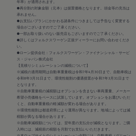
2019
年率）が適用されます。
2018
●再分割の対象金額（元本）は据置価格となります。頭金等の充当は
2017
承れません。
2016
●お支払いプランにかかわる諸条件につきましては予告なく変更する
2015
場合がございますのでご了承ください。
リコール関連情報
●一部お取り扱いのない販売店もございますのでご了承ください。
セーフティ マイスター
●詳しくはフォルクスワーゲン正規ディーラーにお問い合わせくださ
い。
●ローン提供会社：フォルクスワーゲン・ファイナンシャル・サービ
ス・ジャパン株式会社
【見積りシミュレーションの減税について】
※減税の適用期間は自動車重量税は令和7年4月30日まで、自動車税は
令和8年3月31日まで、環境性能割の優遇措置が令和7年3月31日まで
となります。
※自動車重量税の減税額はオプションを含まない車両重量、メーカー
希望小売価格をベースに試算しています。オプションをお選びいただ
くと、自動車重量税の軽減額が変わる場合があります。
※環境性能割は都道府県により運用が異なります。地域によっては減
税額が異なる場合があります。
※自動車減税額については、翌年度の支払分が減税となります。ご購
入時には、減税前の税額を月割でお支払いいただきます。
※本ウェブサイトのシミュレーション金額には、自動車税（グリーン