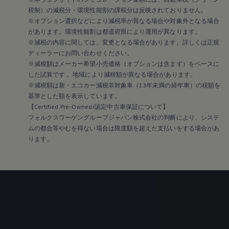
税制）の減税分・環境性能割の課税分は反映されておりません。
※オプション選択などにより減税率が異なる場合や対象外となる場合
があります。環境性能割は都道府県により運用が異なります。
※減税の内容に関しては、変更となる場合があります。詳しくは正規
ディーラーにお問い合わせください。
※減税額はメーカー希望小売価格（オプションは含まず）をベースに
した試算です 。地域により減税額が異なる場合があります。
※減税額は新・エコカー減税非対象車（13年未満の経年車）の税額を
基準とした額を表示しています。
【Certified Pre-Owned/認定中古車保証について】
フォルクスワーゲングループジャパン株式会社の判断により、システ
ムの都合等やむを得ない場合は限度額を超えた支払いをする場合があ
ります。