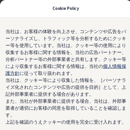
Golfへのお乗り換えを10万円補助＋適用金利
Cookie Policy
1.99%
月々14,300円〜
| 9月30日(水)まで
今すぐチェック
Skip to
Skip
モデル＆見積りシミュレーション
当社は、お客様の体験を向上させ、コンテンツや広告をパ
main
to
新デザインLEDヘッドライト / LEDリヤコン
デジタルカタログ
ーソナライズし、トラフィック等を分析するためにクッキ
content
footer
セーフティ マイスター
ビネーションランプ
ー等を使用しています。当社は、クッキー等の使用により
デジタルカタログ
ID. Buzz
収集するお客様に関する情報を、当社の広告パートナー、
T-Cross
分析パートナー等の外部事業者と共有します。クッキー等
Tiguan
により収集するお客様に関する情報は、当社の
個人情報保
新デザインのLEDヘッ
Golf
Golf GTI
護方針
に従って取り扱われます。
Golf R
当社は、クッキー等により収集した情報を、［パーソナラ
ドライト
。後ろ姿を
Golf Variant
*1
イズ化されたコンテンツや広告の提供を目的］として、上
Golf R Variant
Passat
記外部事業者に提供する場合があります。
際立たせるLEDテール
ID.4
また、当社が外部事業者に提供する場合、当社は、外部事
Polo
業者が適切にお客様の同意を取得していることを確認しま
ランプも3Dのデザイン
Polo GTI
Golf Touran
す。
T-Roc
上記を確認のうえクッキーの使用を完全に受け入れます。
に。
T-Roc R
*2