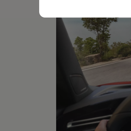
レビュー動画
ブランドストーリー
購入検討中の方へ
オファー(購入サポート・金利情報)
オファー
金利情報
Golf お乗り換えを10万円補助
Tiguan 購入後、5年間の安心サポートが無償
Golf Variant お乗り換えを10万円補助
Volkswagenアンバサダープログラム
ファイナンシャルサービス
ファイナンシャルサービス
フォルクスワーゲン自動車保険プラス
Volkswagen Card
お支払いシミュレーション
モデル別月々のお支払い例
ライフスタイルに合ったプランをみつける
カスタマーポータル 登録・ログイン
Match Maker 登録・ログイン
補助金・エコカー優遇制度
補助金・エコカー優遇制度
ID.4
Golf
Golf Variant