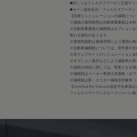
2017
●詳しくはフォルクスワーゲン正規ディ
2016
●ローン提供会社：フォルクスワーゲン
2015
【見積りシミュレーションの減税につい
リコール関連情報
※減税の適用期間は自動車重量税は令和7
セーフティ マイスター
※自動車重量税の減税額はオプションを
変わる場合があります。
※環境性能割は都道府県により運用が異
※自動車減税額については、翌年度の支
※本ウェブサイトのシミュレーション金
※オプション選択などにより減税率が異
※減税の内容に関しては、変更となる場
※減税額はメーカー希望小売価格（オプ
※減税額は新・エコカー減税非対象車（
【Certified Pre-Owned/認定中古車
フォルクスワーゲングループジャパン株