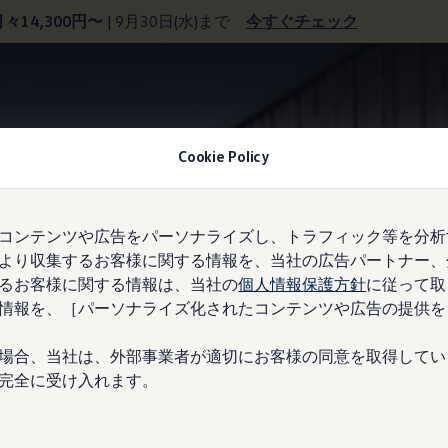
月々14,300円〜
| 9月30日(水)まで
今すぐチェック
ヘッドアップディスプレイ
Cookie Policy
コンテンツや広告をパーソナライズし、トラフィック等を分析
より収集するお客様に関する情報を、当社の広告パートナー、
の視界に仮想の画像を
るお客様に関する情報は、当社の
個人情報保護方針
に従って取
情報を、［パーソナライズ化されたコンテンツや広告の提供を
ーシステム。
場合、当社は、外部事業者が適切にお客様の同意を取得してい
完全に受け入れます。