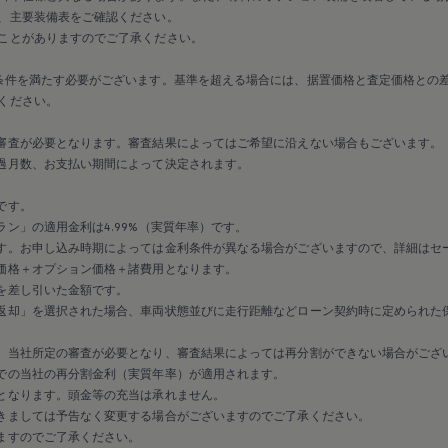
、主要装備表をご確認ください。
ことがありますのでご了承ください。
条件を満たす必要がございます。基準を超える場合には、据置価格と査定価格との
ください。
審査が必要となります。審査結果によってはご希望に沿えない場合もございます。
過月数、お支払い期間によって決定されます。
です。
ン」の適用金利は4.99%（実質年率）です。
す。お申し込み時期によっては金利条件が異なる場合がございますので、詳細はセ
価格＋オプション価格＋諸費用となります。
を差し引いた金額です。
返却」を選択された場合、車両状態並びに走行距離などローン契約時に定められた
、当社所定の審査が必要となり、審査結果によっては再分割ができない場合がござ
での当社の再分割金利（実質年率）が適用されます。
となります。頭金等の充当は承れません。
きましては予告なく変更する場合がございますのでご了承ください。
ますのでご了承ください。