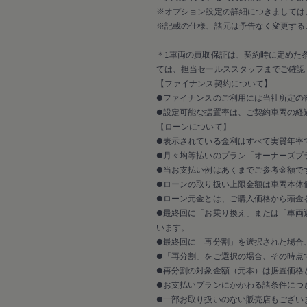
延長保証ウォルフィサポート
※オプション設定の詳細につきましては
カスタマーセンター
タイヤパンク補償
※記載の仕様、諸元は予告なく変更する
認定中古車
“Certified Pre-Owned”の品質とは
＊1車両の買取保証は、契約時に定めた
延長保証サービスガイド
ては、担当セールススタッフまでご確認
9つの約束
【ファイナンス契約について】
スマート買取
●ファイナンスのご利用には当社所定の
キャンペーン/ファイナンスプログラム
フォルクスワーゲンについて
●設定可能な据置率は、ご契約車両の経
企業情報
【ローンについて】
会社概要
●表示されている金利はすべて実質年率
会社概要EN
●月々均等払いのプラン「オーナーズプラ
採用情報
●当お支払い例はあくまでご参考金額で
正規ディーラー地域別採用情報
●ローンの取り扱い上限金額は車両本体
倫理・リスク管理・コンプライアンス
プレスリリース
●ローン元金とは、ご購入価格から頭金
2025
●最終回に「お乗り換え」または「車両
2024
います。
2023
●最終回に「再分割」を選択された場合
2022
●「再分割」をご選択の場合、その時点
2021
●再分割の対象金額（元本）は据置価格
2020
2019
●お支払いプランにかかわる諸条件につ
2018
●一部お取り扱いのない販売店もござい