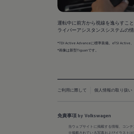
Passat
ID. Buzz
アフターサービス
サービスと純正部品
フォルクスワーゲン純正部品のメリット
運転中に前方から視線を逸らすこと
点検と車検
ライバーアシスタンスシステムの情
修理と点検
エンジンオイルおよびフルード類
ホイールとタイヤ
*TDI Active Advanceに標準装備。eTSI Active
路上故障に関するサポート
*画像は新型Tiguanです。
フォルクスワーゲンサービス
アクセサリー
Lifestyle & goods
Car Navigation System
Drive Recorder
お客様情報
リサイクルへの取組み
ご利用に際して
個人情報の取り扱い
警告灯とインジケーターランプ
特定整備情報
ユーザーガイド
運転上の注意
自動車リサイクル法
免責事項 by Volkswagen
ロイヤリティプログラム
安心プログラム
当ウェブサイトに掲載する情報、コンテ
メンテナンスプログラム
※掲載されている写真およびイラストは