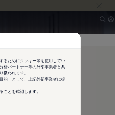
するためにクッキー等を使用してい
分析パートナー等の外部事業者と共
投影するプ
り扱われます。
目的］として、上記外部事業者に提
ることを確認します。