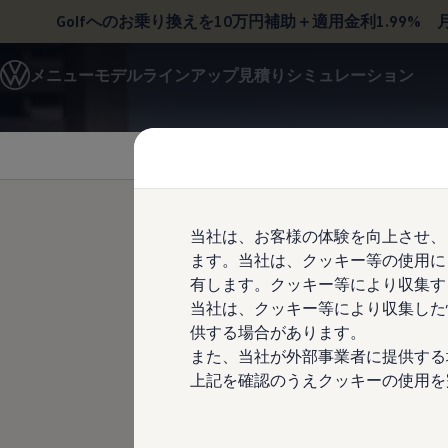
Golfへのお乗り換えを10万円補助＋適用金利1.99%
モデル＆見積りシミュレーション
メニュー
モデルラインアップ
見積りシミュレーション
デジタルカタログ
セーフティ マイスター
Skip to
Skip
デジタルカタログ
main
to
ID. Buzz
content
footer
T-Cross
Tiguan
Golf
Golf GTI
Golf R
当社は、お客様の体験を向上させ、
Golf Variant
ます。当社は、クッキー等の使用に
Golf R Variant
ドライバー
Passat
有します。クッキー等により収集す
ID.4
当社は、クッキー等により収集した
Polo
ロジェクタ
供する場合があります。
Polo GTI
Golf Touran
また、当社が外部事業者に提供する
T-Roc
上記を確認のうえクッキーの使用を
T-Roc R
フォルクスワーゲンマガジン
キャンペーン/イベント
ライフスタイル