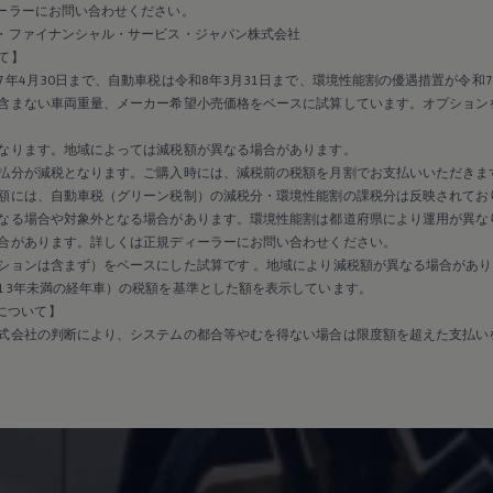
ーラーにお問い合わせください。
・ファイナンシャル・サービス・ジャパン株式会社
て】
年4月30日まで、自動車税は令和8年3月31日まで、環境性能割の優遇措置が令和7
含まない車両重量、メーカー希望小売価格をベースに試算しています。オプション
なります。地域によっては減税額が異なる場合があります。
払分が減税となります。ご購入時には、減税前の税額を月割でお支払いいただきま
額には、自動車税（グリーン税制）の減税分・環境性能割の課税分は反映されてお
なる場合や対象外となる場合があります。環境性能割は都道府県により運用が異な
合があります。詳しくは正規ディーラーにお問い合わせください。
ションは含まず）をベースにした試算です 。地域により減税額が異なる場合があり
13年未満の経年車）の税額を基準とした額を表示しています。
保証について】
式会社の判断により、システムの都合等やむを得ない場合は限度額を超えた支払い