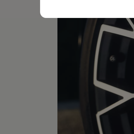
レビュー動画
ブランドストーリー
購入検討中の方へ
オファー(購入サポート・金利情報)
オファー
金利情報
Golf お乗り換えを10万円補助
Tiguan 購入後、5年間の安心サポートが無償
Golf Variant お乗り換えを10万円補助
Volkswagenアンバサダープログラム
ファイナンシャルサービス
ファイナンシャルサービス
フォルクスワーゲン自動車保険プラス
Volkswagen Card
お支払いシミュレーション
モデル別月々のお支払い例
ライフスタイルに合ったプランをみつける
カスタマーポータル 登録・ログイン
Match Maker 登録・ログイン
補助金・エコカー優遇制度
補助金・エコカー優遇制度
ID.4
Golf
Golf Variant