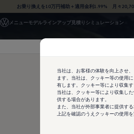
お乗り換えを10万円補助＋適用金利1.99%
月々20,7
モデル＆見積りシミュレーション
メニュー
モデルラインアップ
見積りシミュレーション
デジタルカタログ
セーフティ マイスター
Skip to
Skip
デジタルカタログ
main
to
ID. Buzz
content
footer
T-Cross
Tiguan
Golf
Golf GTI
Golf R
当社は、お客様の体験を向上させ、
Golf Variant
ます。当社は、クッキー等の使用に
Golf R Variant
250km/
Passat
有します。クッキー等により収集す
ID.4
当社は、クッキー等により収集した
Polo
求
供する場合があります。
Polo GTI
Golf Touran
また、当社が外部事業者に提供する
T-Roc
上記を確認のうえクッキーの使用を
T-Roc R
フォルクスワーゲンマガジン
キャンペーン/イベント
ライフスタイル