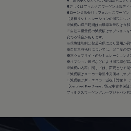
●一部お取り扱いのない販売店もござい
2017
2016
●詳しくはフォルクスワーゲン正規ディ
2015
●ローン提供会社：フォルクスワーゲン
リコール関連情報
【見積りシミュレーションの減税につい
セーフティ マイスター
※減税の適用期間は自動車重量税は令和7
※自動車重量税の減税額はオプションを
変わる場合があります。
※環境性能割は都道府県により運用が異
※自動車減税額については、翌年度の支
※本ウェブサイトのシミュレーション金
※オプション選択などにより減税率が異
※減税の内容に関しては、変更となる場
※減税額はメーカー希望小売価格（オプ
※減税額は新・エコカー減税非対象車（
【Certified Pre-Owned/認定中古車
フォルクスワーゲングループジャパン株