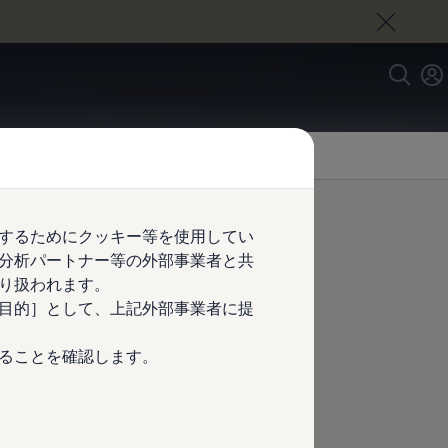
するためにクッキー等を使用してい
分析パートナー等の外部事業者と共
れる性能を追
り扱われます。
目的］として、上記外部事業者に提
ることを確認します。