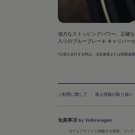
Passat
ID. Buzz
アフターサービス
サービスと純正部品
フォルクスワーゲン純正部品のメリット
点検と車検
修理と点検
強力なストッピングパワー、正確な
エンジンオイルおよびフルード類
入りのブルーブレーキ キャリパー
ホイールとタイヤ
路上故障に関するサポート
フォルクスワーゲンサービス
*公道を走行する時は、法定速度または制限速
アクセサリー
Lifestyle & goods
Car Navigation System
Drive Recorder
お客様情報
リサイクルへの取組み
警告灯とインジケーターランプ
ご利用に際して
個人情報の取り扱い
特定整備情報
ユーザーガイド
運転上の注意
自動車リサイクル法
ロイヤリティプログラム
免責事項 by Volkswagen
安心プログラム
メンテナンスプログラム
当ウェブサイトに掲載する情報、コンテ