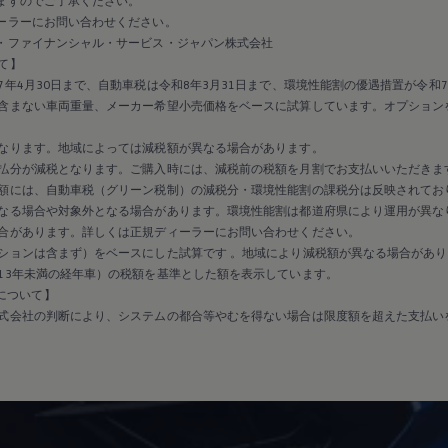
ますのでご了承ください。
ーラーにお問い合わせください。
・ファイナンシャル・サービス・ジャパン株式会社
て】
年4月30日まで、自動車税は令和8年3月31日まで、環境性能割の優遇措置が令和7
含まない車両重量、メーカー希望小売価格をベースに試算しています。オプション
なります。地域によっては減税額が異なる場合があります。
払分が減税となります。ご購入時には、減税前の税額を月割でお支払いいただきま
額には、自動車税（グリーン税制）の減税分・環境性能割の課税分は反映されてお
なる場合や対象外となる場合があります。環境性能割は都道府県により運用が異な
合があります。詳しくは正規ディーラーにお問い合わせください。
ションは含まず）をベースにした試算です 。地域により減税額が異なる場合があり
13年未満の経年車）の税額を基準とした額を表示しています。
保証について】
式会社の判断により、システムの都合等やむを得ない場合は限度額を超えた支払い