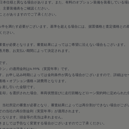
日本仕様と異なる場合があります。また、有料のオプション装備を装着している場
、主要装備表をご確認ください。
ことがありますのでご了承ください。
条件を満たす必要がございます。基準を超える場合には、据置価格と査定価格との
ください。
審査が必要となります。審査結果によってはご希望に沿えない場合もございます。
過月数、お支払い期間によって決定されます。
です。
ン」の適用金利は4.99%（実質年率）です。
す。お申し込み時期によっては金利条件が異なる場合がございますので、詳細はセ
価格＋オプション価格＋諸費用となります。
を差し引いた金額です。
返却」を選択された場合、車両状態並びに走行距離などローン契約時に定められた
、当社所定の審査が必要となり、審査結果によっては再分割ができない場合がござ
での当社の再分割金利（実質年率）が適用されます。
となります。頭金等の充当は承れません。
きましては予告なく変更する場合がございますのでご了承ください。