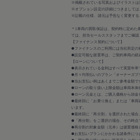
延長保証ウォルフィサポート
※掲載されている写真およびイラストは
カスタマーセンター
※オプション設定の詳細につきましては
タイヤパンク補償
※記載の仕様、諸元は予告なく変更する
認定中古車
“Certified Pre-Owned”の品質とは
延長保証サービスガイド
＊1車両の買取保証は、契約時に定めた
9つの約束
ては、担当セールススタッフまでご確認
スマート買取
【ファイナンス契約について】
キャンペーン/ファイナンスプログラム
●ファイナンスのご利用には当社所定の
フォルクスワーゲンについて
●設定可能な据置率は、ご契約車両の経
企業情報
【ローンについて】
会社概要
会社概要EN
●表示されている金利はすべて実質年率
採用情報
●月々均等払いのプラン「オーナーズプラ
正規ディーラー地域別採用情報
●当お支払い例はあくまでご参考金額で
倫理・リスク管理・コンプライアンス
●ローンの取り扱い上限金額は車両本体
プレスリリース
●ローン元金とは、ご購入価格から頭金
2025
●最終回に「お乗り換え」または「車両
2024
2023
います。
2022
●最終回に「再分割」を選択された場合
2021
●「再分割」をご選択の場合、その時点
2020
●再分割の対象金額（元本）は据置価格
2019
●お支払いプランにかかわる諸条件につ
2018