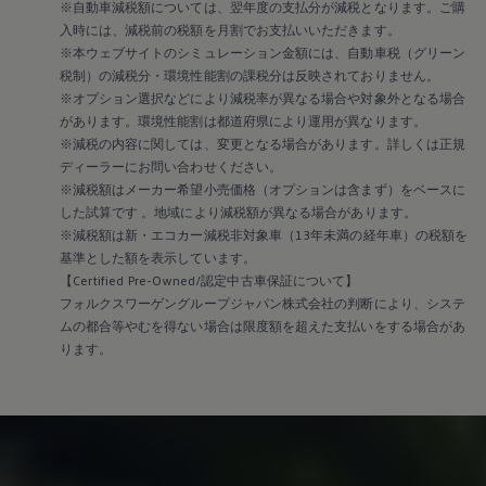
※自動車減税額については、翌年度の支払分が減税となります。ご購
入時には、減税前の税額を月割でお支払いいただきます。
※本ウェブサイトのシミュレーション金額には、自動車税（グリーン
税制）の減税分・環境性能割の課税分は反映されておりません。
※オプション選択などにより減税率が異なる場合や対象外となる場合
があります。環境性能割は都道府県により運用が異なります。
※減税の内容に関しては、変更となる場合があります。詳しくは正規
ディーラーにお問い合わせください。
※減税額はメーカー希望小売価格（オプションは含まず）をベースに
した試算です 。地域により減税額が異なる場合があります。
※減税額は新・エコカー減税非対象車（13年未満の経年車）の税額を
基準とした額を表示しています。
【Certified Pre-Owned/認定中古車保証について】
フォルクスワーゲングループジャパン株式会社の判断により、システ
ムの都合等やむを得ない場合は限度額を超えた支払いをする場合があ
ります。