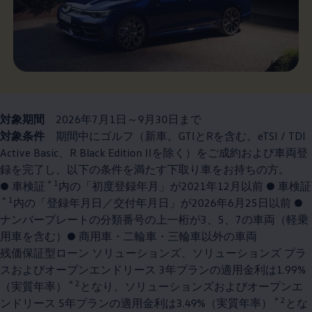
対象期間
2026年7月1日～9月30日まで
対象条件
期間中にゴルフ（新車。GTIとRを含む。eTSI / TDI
Active Basic、R Black Edition IIを除く）をご成約および車両登
録を完了し、以下の条件を満たす下取り車をお持ちの方。
＊1
● 車検証
内の「初度登録年月」が2021年12月以前 ● 車検証
＊1
内の「登録年月日／交付年月日」が2026年6月25日以前 ●
ナンバープレートの分類番号の上一桁が3、5、7の車両（軽乗
用車を含む）● 商用車・二輪車・三輪車以外の車両
残価保証型ローン ソリューションズ、ソリューションズ プラ
スおよびオープンエンドリース 3年プランの適用金利は1.99%
＊2
（実質年率）
となり、ソリューションズおよびオープンエ
＊2
ンドリース 5年プランの適用金利は3.49%（実質年率）
とな