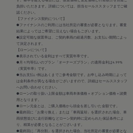
メンテナンスプログラム
延長保証ウォルフィサポート
負担いただきます。詳細については、担当セールススタッフまでご確
カスタマーセンター
認ください。
タイヤパンク補償
【ファイナンス契約について】
認定中古車
●ファイナンスのご利用には当社所定の審査が必要となります。審査
“Certified Pre-Owned”の品質とは
結果によってはご希望に沿えない場合もございます。
延長保証サービスガイド
●設定可能な据置率は、ご契約車両の経過月数、お支払い期間によっ
9つの約束
スマート買取
て決定されます。
キャンペーン/ファイナンスプログラム
【ローンについて】
フォルクスワーゲンについて
●表示されている金利はすべて実質年率です。
企業情報
●月々均等払いのプラン「オーナーズプラン」の適用金利は4.99%
会社概要
（実質年率）です。
会社概要EN
●当お支払い例はあくまでご参考金額です。お申し込み時期によって
採用情報
正規ディーラー地域別採用情報
は金利条件が異なる場合がございますので、詳細はセールススタッフ
倫理・リスク管理・コンプライアンス
へお問い合わせください。
プレスリリース
●ローンの取り扱い上限金額は車両本体価格＋オプション価格＋諸費
2025
用となります。
2024
●ローン元金とは、ご購入価格から頭金を差し引いた金額です。
2023
●最終回に「お乗り換え」または「車両返却」を選択された場合、車
2022
2021
両状態並びに走行距離などローン契約時に定められた保証条件によ
2020
り、精算が必要となることがございます。
2019
●最終回に「再分割」を選択された場合、当社所定の審査が必要とな