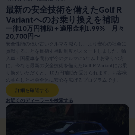
最新の安全技術を備えたGolf R
Variantへのお乗り換えを補助
New price
一律10万円補助＋適用金利1.99% 月々
:
20,700円〜
安全性能の低い古いクルマを減らし、より安心の社会に
貢献することを目指す補助制度がスタートしました。輸
入車・国産車を問わず今のクルマに5年以上お乗りの方
に。今なら最新の安全技術を備えたGolf R Variantにお乗
り換えいただくと、10万円補助が受けられます。お客様
の暮らしと社会全体に安心を広げるプログラムです。
詳細を確認する
お近くのディーラーを検索する