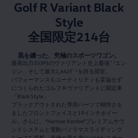
Golf R Variant Black
Style
全国限定214台​
黒を纏った、究極のスポーツワゴン。​
最高出力333PSのヴァリアント史上最強
＊1
エン
ジン、そして最大1,642ℓ
＊2
を誇る荷室。​
パフォーマンスもユーティリティも妥協せず
につくられたゴルフ R ヴァリアントに限定車
「Black Style」
ブラックアウトされた専用パーツで精悍さを
ましたフロントフェイスと19インチホイー
ル。​さらに、“Harman Kardon”プレミアムサウ
ンドシステムと電動パノラマスライディング
ルーフを搭載。​洗練の黒を身につけたスポー