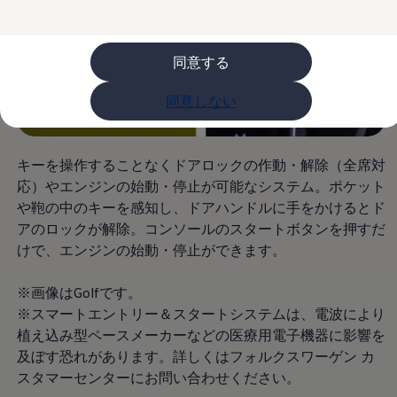
ライフスタイル
レビュー動画
ブランドストーリー
同意する
購入検討中の方へ
オファー(購入サポート・金利情報)
オファー
同意しない
金利情報
Golf お乗り換えを10万円補助
Tiguan 購入後、5年間の安心サポートが無償
Golf Variant お乗り換えを10万円補助
キーを操作することなくドアロックの作動・解除（全席対
Volkswagenアンバサダープログラム
応）やエンジンの始動・停止が可能なシステム。ポケット
ファイナンシャルサービス
ファイナンシャルサービス
や鞄の中のキーを感知し、ドアハンドルに手をかけるとド
フォルクスワーゲン自動車保険プラス
アのロックが解除。コンソールのスタートボタンを押すだ
Volkswagen Card
けで、エンジンの始動・停止ができます。
お支払いシミュレーション
モデル別月々のお支払い例
ライフスタイルに合ったプランをみつける
※画像はGolfです。
カスタマーポータル 登録・ログイン
※スマートエントリー＆スタートシステムは、電波により
Match Maker 登録・ログイン
補助金・エコカー優遇制度
植え込み型ペースメーカーなどの医療用電子機器に影響を
補助金・エコカー優遇制度
及ぼす恐れがあります。詳しくはフォルクスワーゲン カ
ID.4
スタマーセンターにお問い合わせください。
Golf