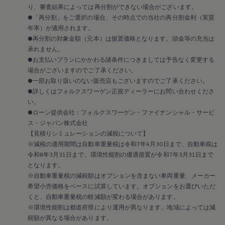
2018
り、審査結果によっては再分割ができない場合がございます。
2017
●「再分割」をご選択の場合、その時点での当社の再分割金利（実質
2016
年率）が適用されます。
2015
リコール関連情報
●再分割の対象金額（元本）は据置価格となります。頭金等の充当は
セーフティ マイスター
承れません。
●お支払いプランにかかわる諸条件につきましては予告なく変更する
場合がございますのでご了承ください。
●一部お取り扱いのない販売店もございますのでご了承ください。
●詳しくはフォルクスワーゲン正規ディーラーにお問い合わせくださ
い。
●ローン提供会社：フォルクスワーゲン・ファイナンシャル・サービ
ス・ジャパン株式会社
【見積りシミュレーションの減税について】
※減税の適用期間は自動車重量税は令和7年4月30日まで、自動車税は
令和8年3月31日まで、環境性能割の優遇措置が令和7年3月31日まで
となります。
※自動車重量税の減税額はオプションを含まない車両重量、メーカー
希望小売価格をベースに試算しています。オプションをお選びいただ
くと、自動車重量税の軽減額が変わる場合があります。
※環境性能割は都道府県により運用が異なります。地域によっては減
税額が異なる場合があります。