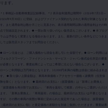
ります。
＊1 車検証=自動車検査証記録事項。＊2 表示金利適用は期間中（2026年7月1日～
2026年9月30日）に登録、およびファイナンス契約がなされた車両が対象となりま
す。また適用金利は数か月ごとに見直され、表示適用期間以降の適用金利はその時
点で別途設定されます。● 一部お取り扱いのない販売店もございます。● 本プログ
ラムは予告なく変更となる場合があります。また、最新の詳しい条件などにつきま
しては販売店スタッフまでお問合せください。
● ローン元金とは、ご購入価格から頭金を差し引いた金額です。● ローン利用には
フォルクスワーゲン・ファイナンシャル・サービス・ジャパン株式会社所定の審査
が必要となります。審査結果によってはご希望に沿えない場合もございます。 ●
ローンご利用額は万円単位となります。10,000円未満の端数は頭金に組み込まれま
す。 ● 取り扱い上限金額は、車両本体価格＋アクセサリー価格＋諸費用（任意保
険を除く）となります。 ● 最終回のお支払い（据置価格）は「新車にお乗換え」
「据置価格を再分割でお支払い」「車両を返却して精算」の中からご選択いただけ
ます。「新車お乗換え」「車両返却」の場合は、最終回のお支払いは不要となりま
すが、その際の車両の状態が事前に定められた規定外であった場合は、据置価格
（最終回のお支払い額）と査定価格の差額分を別途ご負担いただきます。審査結果