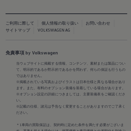
Golf Variant
Passat
ID. Buzz
アフターサービス
サービスと純正部品
ご利用に際して
個人情報の取り扱い
お問い合わせ
フォルクスワーゲン純正部品のメリット
サイトマップ
VOLKSWAGEN AG
点検と車検
修理と点検
エンジンオイルおよびフルード類
ホイールとタイヤ
免責事項 by Volkswagen
路上故障に関するサポート
フォルクスワーゲンサービス
アクセサリー
当ウェブサイトに掲載する情報、コンテンツ、素材または製品につい
Lifestyle & goods
て、明示的であるか黙示的であるかを問わず、何らの保証も行うもの
Car Navigation System
ではありません。
Drive Recorder
※掲載されている写真およびイラストは日本仕様と異なる場合があり
お客様情報
ます。また、有料のオプション装備を装着している場合があります。
リサイクルへの取組み
※オプション設定の詳細につきましては、主要装備表をご確認くださ
警告灯とインジケーターランプ
特定整備情報
い。
ユーザーガイド
※記載の仕様、諸元は予告なく変更することがありますのでご了承く
運転上の注意
ださい。
自動車リサイクル法
ロイヤリティプログラム
＊1車両の買取保証は、契約時に定めた条件を満たす必要がございま
安心プログラム
す。基準を超える場合には、据置価格と査定価格との差額分を別途ご