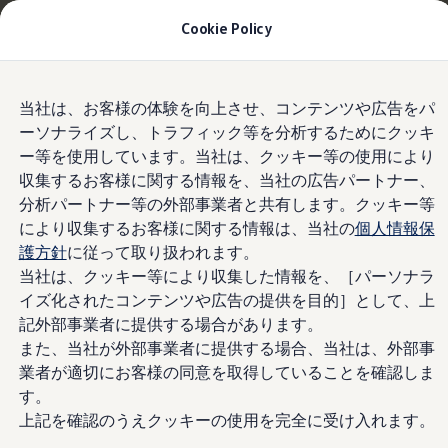
お乗り換えを10万円補助＋適用金利1.99%
月々
Cookie Policy
20,700円〜
| 9月30日(水)まで
今すぐチェック
モデル＆見積りシミュレーション
Skip to
Skip
デジタルカタログ
当社は、お客様の体験を向上させ、コンテンツや広告をパ
main
to
スマートエントリー&スタートシステ
セーフティ マイスター
ーソナライズし、トラフィック等を分析するためにクッキ
content
footer
デジタルカタログ
ム"Keyless Access“
ー等を使用しています。当社は、クッキー等の使用により
ID. Buzz
T-Cross
収集するお客様に関する情報を、当社の広告パートナー、
Tiguan
分析パートナー等の外部事業者と共有します。クッキー等
Golf
により収集するお客様に関する情報は、当社の
個人情報保
キーレス操作で快適に
Golf GTI
Golf R
護方針
に従って取り扱われます。
Golf Variant
当社は、クッキー等により収集した情報を、［パーソナラ
Golf R Variant
イズ化されたコンテンツや広告の提供を目的］として、上
Passat
ID.4
記外部事業者に提供する場合があります。
Polo
また、当社が外部事業者に提供する場合、当社は、外部事
Polo GTI
業者が適切にお客様の同意を取得していることを確認しま
Golf Touran
T-Roc
す。
T-Roc R
上記を確認のうえクッキーの使用を完全に受け入れます。
フォルクスワーゲンマガジン
キャンペーン/イベント