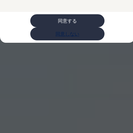
ライフスタイル
レビュー動画
ブランドストーリー
同意する
購入検討中の方へ
オファー(購入サポート・金利情報)
オファー
同意しない
金利情報
Golf お乗り換えを10万円補助
Tiguan 購入後、5年間の安心サポートが無償
Golf Variant お乗り換えを10万円補助
Volkswagenアンバサダープログラム
ファイナンシャルサービス
ファイナンシャルサービス
フォルクスワーゲン自動車保険プラス
Volkswagen Card
お支払いシミュレーション
モデル別月々のお支払い例
ライフスタイルに合ったプランをみつける
カスタマーポータル 登録・ログイン
Match Maker 登録・ログイン
補助金・エコカー優遇制度
補助金・エコカー優遇制度
ID.4
Golf