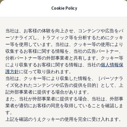
適用金利2.99% 月々22,200円〜
| 9月30日(水)ま
Cookie Policy
で
今すぐチェック
モデル＆見積りシミュレーション
Skip to
Skip
デジタルカタログ
当社は、お客様の体験を向上させ、コンテンツや広告をパ
main
to
セーフティ マイスター
ーソナライズし、トラフィック等を分析するためにクッキ
content
footer
デジタルカタログ
ー等を使用しています。当社は、クッキー等の使用により
ID. Buzz
T-Cross
収集するお客様に関する情報を、当社の広告パートナー、
Tiguan
分析パートナー等の外部事業者と共有します。クッキー等
Golf
により収集するお客様に関する情報は、当社の
個人情報保
Golf GTI
Golf R
護方針
に従って取り扱われます。
Golf Variant
当社は、クッキー等により収集した情報を、［パーソナラ
Golf R Variant
イズ化されたコンテンツや広告の提供を目的］として、上
Passat
ID.4
記外部事業者に提供する場合があります。
Polo
また、当社が外部事業者に提供する場合、当社は、外部事
Polo GTI
業者が適切にお客様の同意を取得していることを確認しま
Golf Touran
T-Roc
す。
T-Roc R
上記を確認のうえクッキーの使用を完全に受け入れます。
フォルクスワーゲンマガジン
キャンペーン/イベント