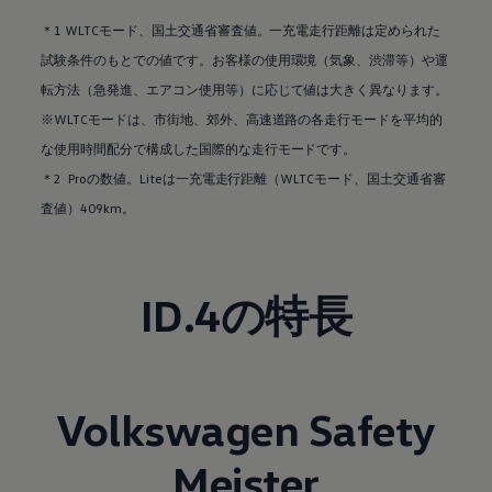
＊1 WLTCモード、国土交通省審査値。一充電走行距離は定められた
試験条件のもとでの値です。お客様の使用環境（気象、渋滞等）や運
転方法（急発進、エアコン使用等）に応じて値は大きく異なります。
※WLTCモードは、市街地、郊外、高速道路の各走行モードを平均的
な使用時間配分で構成した国際的な走行モードです。
＊2 Proの数値。Liteは一充電走行距離（WLTCモード、国土交通省審
査値）409km。
ID.4の特長
Volkswagen
Safety
Meister