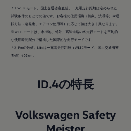
＊1 WLTCモード、国土交通省審査値。一充電走行距離は定められた
試験条件のもとでの値です。お客様の使用環境（気象、渋滞等）や運
転方法（急発進、エアコン使用等）に応じて値は大きく異なります。
※WLTCモードは、市街地、郊外、高速道路の各走行モードを平均的
な使用時間配分で構成した国際的な走行モードです。
＊2 Proの数値。Liteは一充電走行距離（WLTCモード、国土交通省審
査値）409km。
ID.4の特長
Volkswagen
Safety
Meister