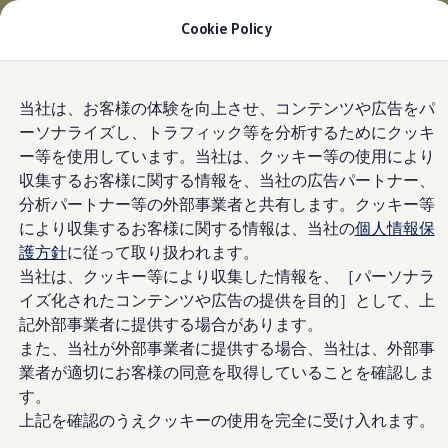
適用金利2.99% 月々22,200円〜
| 9月30日(水)ま
Cookie Policy
で
今すぐチェック
モデル＆見積りシミュレーション
Skip to
Skip
デジタルカタログ
当社は、お客様の体験を向上させ、コンテンツや広告をパ
main
to
セーフティ マイスター
ーソナライズし、トラフィック等を分析するためにクッキ
content
footer
デジタルカタログ
ー等を使用しています。当社は、クッキー等の使用により
ID. Buzz
T-Cross
収集するお客様に関する情報を、当社の広告パートナー、
Tiguan
分析パートナー等の外部事業者と共有します。クッキー等
Golf
により収集するお客様に関する情報は、当社の
個人情報保
Golf GTI
Golf R
護方針
に従って取り扱われます。
Golf Variant
当社は、クッキー等により収集した情報を、［パーソナラ
Golf R Variant
イズ化されたコンテンツや広告の提供を目的］として、上
Passat
ID.4
記外部事業者に提供する場合があります。
Polo
また、当社が外部事業者に提供する場合、当社は、外部事
Polo GTI
業者が適切にお客様の同意を取得していることを確認しま
Golf Touran
T-Roc
す。
T-Roc R
上記を確認のうえクッキーの使用を完全に受け入れます。
フォルクスワーゲンマガジン
キャンペーン/イベント