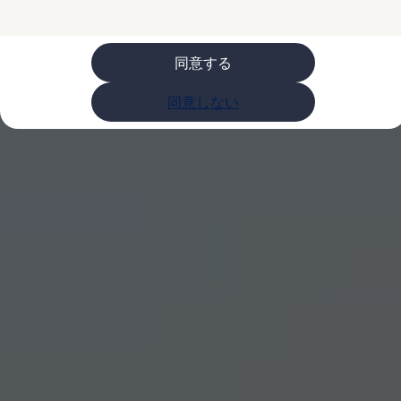
ライフスタイル
レビュー動画
ブランドストーリー
同意する
購入検討中の方へ
オファー(購入サポート・金利情報)
オファー
同意しない
金利情報
Golf お乗り換えを10万円補助
Tiguan 購入後、5年間の安心サポートが無償
Golf Variant お乗り換えを10万円補助
Volkswagenアンバサダープログラム
ファイナンシャルサービス
ファイナンシャルサービス
フォルクスワーゲン自動車保険プラス
Volkswagen Card
お支払いシミュレーション
モデル別月々のお支払い例
ライフスタイルに合ったプランをみつける
カスタマーポータル 登録・ログイン
Match Maker 登録・ログイン
補助金・エコカー優遇制度
補助金・エコカー優遇制度
ID.4
Golf