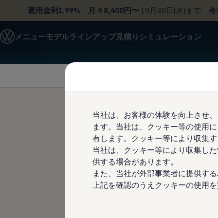
適用金利1.99% 月々8,400円〜
| 9月30日(水)まで
今
モデル＆見積りシミュレーション
メニュー
モデルラインアップ
見積りシミュレーション
デジタルカタログ
セーフティ マイスター
Skip to
Skip
デジタルカタログ
main
to
ID. Buzz
content
footer
T-Cross
Tiguan
Golf
Golf GTI
Golf R
当社は、お客様の体験を向上させ、
Golf Variant
ます。当社は、クッキー等の使用に
Golf R Variant
車線逸脱し
Passat
有します。クッキー等により収集す
ID.4
当社は、クッキー等により収集した
Polo
供する場合があります。
Polo GTI
Golf Touran
また、当社が外部事業者に提供する
T-Roc
上記を確認のうえクッキーの使用を
T-Roc R
フォルクスワーゲンマガジン
キャンペーン/イベント
ライフスタイル