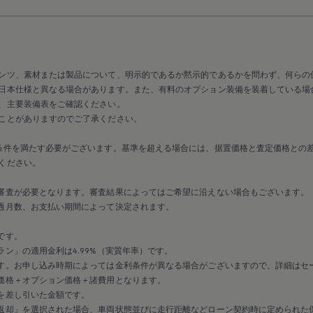
ンツ、素材または製品について、明示的であるか黙示的であるかを問わず、何らの
日本仕様と異なる場合があります。また、有料のオプション装備を装着している場
、主要装備表をご確認ください。
ことがありますのでご了承ください。
条件を満たす必要がございます。基準を超える場合には、据置価格と査定価格との
ください。
審査が必要となります。審査結果によってはご希望に沿えない場合もございます。
過月数、お支払い期間によって決定されます。
です。
ン」の適用金利は4.99%（実質年率）です。
す。お申し込み時期によっては金利条件が異なる場合がございますので、詳細はセ
価格＋オプション価格＋諸費用となります。
を差し引いた金額です。
返却」を選択された場合、車両状態並びに走行距離などローン契約時に定められた