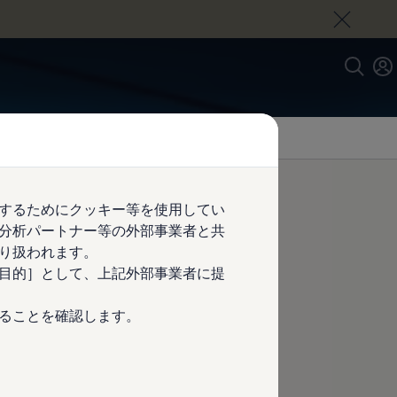
するためにクッキー等を使用してい
分析パートナー等の外部事業者と共
り扱われます。
目的］として、上記外部事業者に提
ることを確認します。