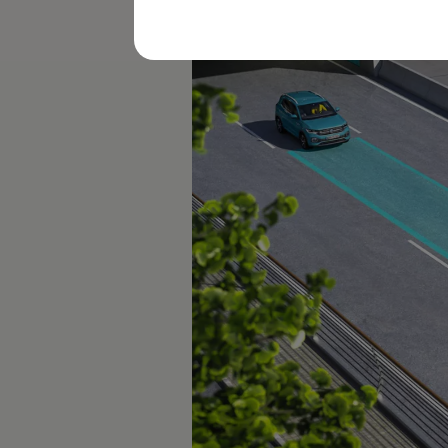
レビュー動画
ブランドストーリー
購入検討中の方へ
オファー(購入サポート・金利情報)
オファー
金利情報
Golf お乗り換えを10万円補助
Tiguan 購入後、5年間の安心サポートが無償
Golf Variant お乗り換えを10万円補助
Volkswagenアンバサダープログラム
ファイナンシャルサービス
ファイナンシャルサービス
フォルクスワーゲン自動車保険プラス
Volkswagen Card
お支払いシミュレーション
モデル別月々のお支払い例
ライフスタイルに合ったプランをみつける
カスタマーポータル 登録・ログイン
Match Maker 登録・ログイン
補助金・エコカー優遇制度
補助金・エコカー優遇制度
ID.4
Golf
Golf Variant