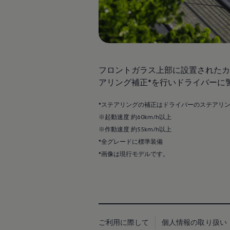
Passat
ID. Buzz
アフターサービス
サービスと純正部品
フォルクスワーゲン純正部品のメリット
点検と車検
修理と点検
エンジンオイルおよびフルード類
フロントガラス上部に設置されたカ
ホイールとタイヤ
アリング補正*を行いドライバーに
路上故障に関するサポート
フォルクスワーゲンサービス
アクセサリー
*ステアリングの補正はドライバーのステアリ
Lifestyle & goods
※起動速度 約60km/h以上
Car Navigation System
Drive Recorder
※作動速度 約55km/h以上
お客様情報
*全グレードに標準装備
リサイクルへの取組み
*画像は現行モデルです。
警告灯とインジケーターランプ
特定整備情報
ユーザーガイド
運転上の注意
自動車リサイクル法
ロイヤリティプログラム
安心プログラム
メンテナンスプログラム
ご利用に際して
個人情報の取り扱い