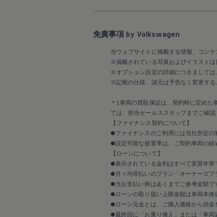
延長保証ウォルフィサポート
カスタマーセンター
タイヤパンク補償
認定中古車
免責事項 by Volkswagen
“Certified Pre-Owned”の品質とは
延長保証サービスガイド
当ウェブサイトに掲載する情報、コンテ
9つの約束
スマート買取
※掲載されている写真およびイラストは
キャンペーン/ファイナンスプログラム
※オプション設定の詳細につきましては
フォルクスワーゲンについて
※記載の仕様、諸元は予告なく変更する
企業情報
会社概要
＊1車両の買取保証は、契約時に定めた
会社概要EN
ては、担当セールススタッフまでご確認
採用情報
正規ディーラー地域別採用情報
【ファイナンス契約について】
倫理・リスク管理・コンプライアンス
●ファイナンスのご利用には当社所定の
プレスリリース
●設定可能な据置率は、ご契約車両の経
2025
【ローンについて】
2024
●表示されている金利はすべて実質年率
2023
●月々均等払いのプラン「オーナーズプラ
2022
2021
●当お支払い例はあくまでご参考金額で
2020
●ローンの取り扱い上限金額は車両本体
2019
●ローン元金とは、ご購入価格から頭金
2018
●最終回に「お乗り換え」または「車両