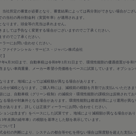
、当社所定の審査が必要となり、審査結果によっては再分割ができない場合がござ
での当社の再分割金利（実質年率）が適用されます。
となります。頭金等の充当は承れません。
きましては予告なく変更する場合がございますのでご了承ください。
ますのでご了承ください。
ーラーにお問い合わせください。
・ファイナンシャル・サービス・ジャパン株式会社
て】
年4月30日まで、自動車税は令和8年3月31日まで、環境性能割の優遇措置が令和7
含まない車両重量、メーカー希望小売価格をベースに試算しています。オプション
なります。地域によっては減税額が異なる場合があります。
払分が減税となります。ご購入時には、減税前の税額を月割でお支払いいただきま
額には、自動車税（グリーン税制）の減税分・環境性能割の課税分は反映されてお
なる場合や対象外となる場合があります。環境性能割は都道府県により運用が異な
合があります。詳しくは正規ディーラーにお問い合わせください。
ションは含まず）をベースにした試算です 。地域により減税額が異なる場合があり
13年未満の経年車）の税額を基準とした額を表示しています。
保証について】
式会社の判断により、システムの都合等やむを得ない場合は限度額を超えた支払い