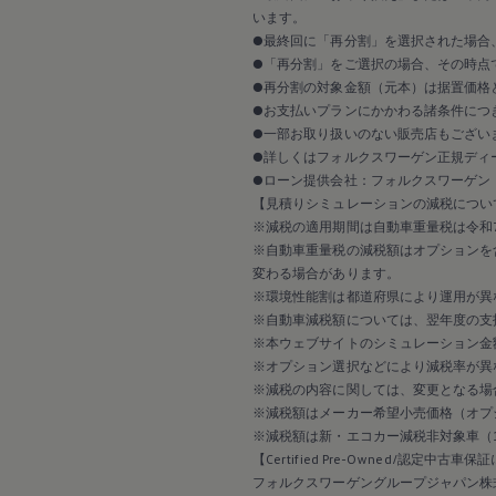
2017
います。
2016
●最終回に「再分割」を選択された場合
2015
リコール関連情報
●「再分割」をご選択の場合、その時点
セーフティ マイスター
●再分割の対象金額（元本）は据置価格
●お支払いプランにかかわる諸条件につ
●一部お取り扱いのない販売店もござい
●詳しくはフォルクスワーゲン正規ディ
●ローン提供会社：フォルクスワーゲン
【見積りシミュレーションの減税につい
※減税の適用期間は自動車重量税は令和7
※自動車重量税の減税額はオプションを
変わる場合があります。
※環境性能割は都道府県により運用が異
※自動車減税額については、翌年度の支
※本ウェブサイトのシミュレーション金
※オプション選択などにより減税率が異
※減税の内容に関しては、変更となる場
※減税額はメーカー希望小売価格（オプ
※減税額は新・エコカー減税非対象車（
【Certified Pre-Owned/認定中古車
フォルクスワーゲングループジャパン株