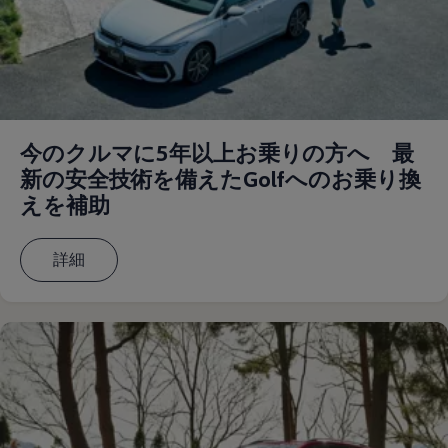
認定中古車
“Certified Pre-Owned”の品質とは
延長保証サービスガイド
9つの約束
スマート買取
キャンペーン/ファイナンスプログラム
フォルクスワーゲンについて
企業情報
今のクルマに5年以上お乗りの方へ 最
会社概要
新の安全技術を備えたGolfへのお乗り換
会社概要EN
採用情報
えを補助
正規ディーラー地域別採用情報
倫理・リスク管理・コンプライアンス
プレスリリース
詳細
2025
2024
2023
2022
2021
2020
2019
2018
2017
2016
2015