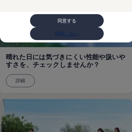
購入検討中の方へ
オファー(購入サポート・金利情報)
オファー
金利情報
同意する
Golf お乗り換えを10万円補助
Tiguan 購入後、5年間の安心サポートが無償
同意しない
Golf Variant お乗り換えを10万円補助
Volkswagenアンバサダープログラム
ファイナンシャルサービス
ファイナンシャルサービス
晴れた日には気づきにくい性能や扱いや
フォルクスワーゲン自動車保険プラス
Volkswagen Card
すさを、チェックしませんか？
お支払いシミュレーション
モデル別月々のお支払い例
ライフスタイルに合ったプランをみつける
詳細
カスタマーポータル 登録・ログイン
Match Maker 登録・ログイン
補助金・エコカー優遇制度
補助金・エコカー優遇制度
ID.4
Golf
Golf Variant
Passat
ID. Buzz
アフターサービス