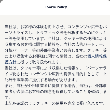
モデル＆見積りシミュレーション
Cookie Policy
デジタルカタログ
セーフティ マイスター
デジタルカタログ
Skip to
Skip
ID. Buzz
当社は、お客様の体験を向上させ、コンテンツや広告をパ
main
to
T-Cross
オファー
ーソナライズし、トラフィック等を分析するためにクッキ
content
footer
Tiguan
Golf
ー等を使用しています。当社は、クッキー等の使用により
Golf GTI
収集するお客様に関する情報を、当社の広告パートナー、
Golf R
(
個人情報の取り扱い
)
分析パートナー等の外部事業者と共有します。クッキー等
Golf Variant
Golf R Variant
により収集するお客様に関する情報は、当社の
個人情報保
Passat
護方針
に従って取り扱われます。
ID.4
店舗限定オファー
当社は、クッキー等により収集した情報を、［パーソナラ
Polo
Polo GTI
イズ化されたコンテンツや広告の提供を目的］として、上
Golf Touran
8
オファー実施中
記外部事業者に提供する場合があります。
T-Roc
また、当社が外部事業者に提供する場合、当社は、外部事
T-Roc R
フォルクスワーゲンマガジン
業者が適切にお客様の同意を取得していることを確認しま
キャンペーン/イベント
す。
ライフスタイル
上記を確認のうえクッキーの使用を完全に受け入れます。
レビュー動画
ブランドストーリー