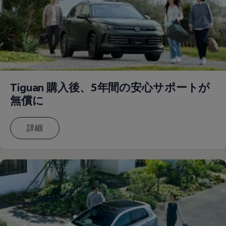
サービスと純正部品
フォルクスワーゲン純正部品のメリット
点検と車検
修理と点検
エンジンオイルおよびフルード類
ホイールとタイヤ
路上故障に関するサポート
フォルクスワーゲンサービス
アクセサリー
Tiguan 購入後、5年間の安心サポートが
Lifestyle & goods
Car Navigation System
無償に
Drive Recorder
お客様情報
リサイクルへの取組み
詳細
警告灯とインジケーターランプ
特定整備情報
ユーザーガイド
運転上の注意
自動車リサイクル法
ロイヤリティプログラム
安心プログラム
メンテナンスプログラム
延長保証ウォルフィサポート
カスタマーセンター
タイヤパンク補償