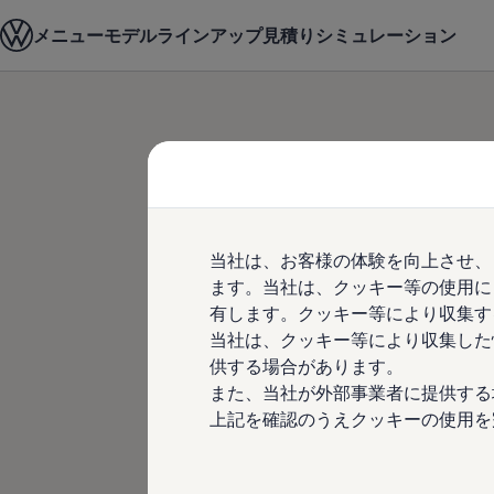
モデル＆見積りシミュレーション
メニュー
モデルラインアップ
見積りシミュレーション
デジタルカタログ
セーフティ マイスター
デジタルカタログ
ID. Buzz
Skip to
Skip
T-Cross
main
to
Tiguan
content
footer
Golf
Golf GTI
Golf R
Golf Variant
Volkswagen
Golf R Variant
当社は、お客様の体験を向上させ、
Passat
ID.4
ます。当社は、クッキー等の使用に
ダープログラム
Polo
有します。クッキー等により収集す
Polo GTI
当社は、クッキー等により収集した
Golf Touran
T-Roc
供する場合があります。
T-Roc R
また、当社が外部事業者に提供する
フォルクスワーゲンマガジン
上記を確認のうえクッキーの使用を
キャンペーン/イベント
ライフスタイル
レビュー動画
ブランドストーリー