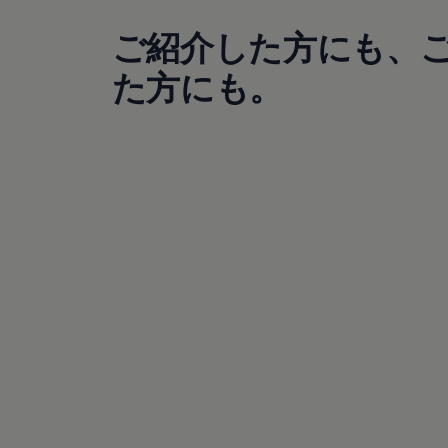
サービスと純正部品
フォルクスワーゲン純正部品のメリット
ご紹介した方にも、
点検と車検
修理と点検
た方にも。
エンジンオイルおよびフルード類
ホイールとタイヤ
路上故障に関するサポート
フォルクスワーゲンサービス
アクセサリー
Lifestyle & goods
Car Navigation System
Drive Recorder
お客様情報
リサイクルへの取組み
警告灯とインジケーターランプ
特定整備情報
ユーザーガイド
運転上の注意
自動車リサイクル法
ロイヤリティプログラム
安心プログラム
メンテナンスプログラム
延長保証ウォルフィサポート
カスタマーセンター
タイヤパンク補償