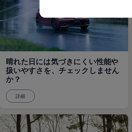
購入検討中の方へ
オファー(購入サポート・金利情報)
オファー
金利情報
Golf お乗り換えを10万円補助
Tiguan 購入後、5年間の安心サポートが無償
Golf Variant お乗り換えを10万円補助
Volkswagenアンバサダープログラム
ファイナンシャルサービス
ファイナンシャルサービス
フォルクスワーゲン自動車保険プラス
晴れた日には気づきにくい性能や
Volkswagen Card
お支払いシミュレーション
扱いやすさを、チェックしません
モデル別月々のお支払い例
ライフスタイルに合ったプランをみつける
か？
カスタマーポータル 登録・ログイン
Match Maker 登録・ログイン
補助金・エコカー優遇制度
詳細
補助金・エコカー優遇制度
ID.4
Golf
Golf Variant
Passat
ID. Buzz
アフターサービス