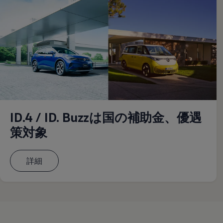
認定中古車
“Certified Pre-Owned”の品質とは
延長保証サービスガイド
9つの約束
スマート買取
キャンペーン/ファイナンスプログラム
フォルクスワーゲンについて
企業情報
会社概要
会社概要EN
採用情報
正規ディーラー地域別採用情報
倫理・リスク管理・コンプライアンス
ID.4 / ID. Buzzは国の補助金、優遇
プレスリリース
策対象
2025
2024
2023
2022
詳細
2021
2020
2019
2018
2017
2016
2015