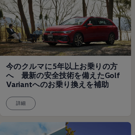
サービスと純正部品
フォルクスワーゲン純正部品のメリット
点検と車検
修理と点検
エンジンオイルおよびフルード類
ホイールとタイヤ
路上故障に関するサポート
フォルクスワーゲンサービス
アクセサリー
Lifestyle & goods
Car Navigation System
Drive Recorder
今のクルマに5年以上お乗りの方
お客様情報
へ 最新の安全技術を備えたGolf
リサイクルへの取組み
警告灯とインジケーターランプ
Variantへのお乗り換えを補助
特定整備情報
ユーザーガイド
運転上の注意
自動車リサイクル法
詳細
ロイヤリティプログラム
安心プログラム
メンテナンスプログラム
延長保証ウォルフィサポート
カスタマーセンター
タイヤパンク補償