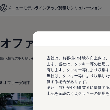
モデル＆見積りシミュレーション
メニュー
モデルラインアップ
見積りシミュレーション
デジタルカタログ
セーフティ マイスター
デジタルカタログ
ID. Buzz
Skip to
Skip
T-Cross
main
to
Tiguan
content
footer
Golf
オファー
Golf GTI
Golf R
Golf Variant
Golf R Variant
当社は、お客様の体験を向上させ、
(
個人情報の取り扱い
)
Passat
ID.4
ます。当社は、クッキー等の使用に
Polo
有します。クッキー等により収集す
Polo GTI
当社は、クッキー等により収集した
Golf Touran
T-Roc
供する場合があります。
8
オファー実施中
T-Roc R
また、当社が外部事業者に提供する
フォルクスワーゲンマガジン
上記を確認のうえクッキーの使用を
キャンペーン/イベント
ライフスタイル
レビュー動画
ブランドストーリー