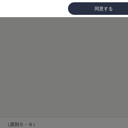
同意する
に
ト （原則５・６）