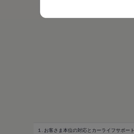
購入検討中の方へ
オファー(購入サポート・金利情報)
オファー
金利情報
Golf お乗り換えを10万円補助
Tiguan 購入後、5年間の安心サポートが無償
Golf Variant お乗り換えを10万円補助
Volkswagenアンバサダープログラム
ファイナンシャルサービス
(
個人情報の取り扱い
)
ファイナンシャルサービス
フォルクスワーゲン自動車保険プラス
Volkswagen Card
お支払いシミュレーション
モデル別月々のお支払い例
ライフスタイルに合ったプランをみつける
カスタマーポータル 登録・ログイン
Match Maker 登録・ログイン
補助金・エコカー優遇制度
補助金・エコカー優遇制度
ID.4
Golf
Golf Variant
Passat
ID. Buzz
１. お客さま本位の対応とカーライフサポー
アフターサービス