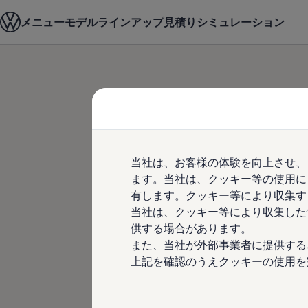
モデル＆見積りシミュレーション
メニュー
モデルラインアップ
見積りシミュレーション
デジタルカタログ
セーフティ マイスター
デジタルカタログ
ID. Buzz
Skip to
Skip
T-Cross
main
to
Tiguan
content
footer
Golf
Golf GTI
Golf R
Golf Variant
保険代理店業務
Golf R Variant
当社は、お客様の体験を向上させ、
Passat
ID.4
ます。当社は、クッキー等の使用に
けるお客さま本
Polo
有します。クッキー等により収集す
Polo GTI
当社は、クッキー等により収集した
Golf Touran
業務運営方針
T-Roc
供する場合があります。
T-Roc R
また、当社が外部事業者に提供する
フォルクスワーゲンマガジン
上記を確認のうえクッキーの使用を
キャンペーン/イベント
ライフスタイル
レビュー動画
ブランドストーリー