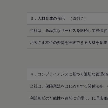
認定中古車
“Certified Pre-Owned”の品質とは
延長保証サービスガイド
9つの約束
３．人材育成の強化 （原則７）
スマート買取
キャンペーン/ファイナンスプログラム
フォルクスワーゲンについて
当社は、高品質なサービスを継続して提供す
企業情報
会社概要
会社概要EN
お客さま本位の姿勢を実践できる人材を育成
採用情報
正規ディーラー地域別採用情報
倫理・リスク管理・コンプライアンス
プレスリリース
2025
2024
2023
４．コンプライアンスに基づく適切な管理の
2022
2021
2020
当社は、保険業法をはじめとする関係法令、
2019
2018
利益相反の可能性を適切に管理し、代理店側
2017
2016
2015