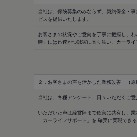
サービスと純正部品
フォルクスワーゲン純正部品のメリット
当社は、保険募集のみならず、契約保全・事
点検と車検
ビスを提供いたします。
修理と点検
エンジンオイルおよびフルード類
ホイールとタイヤ
お客さまの状況やご意向を丁寧に把握し、わ
路上故障に関するサポート
時」には迅速かつ誠実に寄り添い、カーライ
フォルクスワーゲンサービス
アクセサリー
Lifestyle & goods
Car Navigation System
Drive Recorder
お客様情報
リサイクルへの取組み
警告灯とインジケーターランプ
２．お客さまの声を活かした業務改善 （原
特定整備情報
ユーザーガイド
運転上の注意
当社は、各種アンケート、日々いただくご意
自動車リサイクル法
ロイヤリティプログラム
いただいた声は経営陣まで確実に共有し、業
安心プログラム
メンテナンスプログラム
「カーライフサポート」を 確実に実現でき
延長保証ウォルフィサポート
カスタマーセンター
タイヤパンク補償