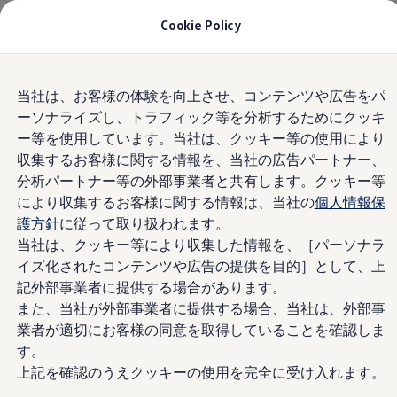
モデル＆見積りシミュレーション
Cookie Policy
Home
ディーラー検索
デジタルカタログ
セーフティ マイスター
デジタルカタログ
Skip to
Skip
ID. Buzz
当社は、お客様の体験を向上させ、コンテンツや広告をパ
main
to
T-Cross
ーソナライズし、トラフィック等を分析するためにクッキ
content
footer
Tiguan
Golf
ー等を使用しています。当社は、クッキー等の使用により
Golf GTI
収集するお客様に関する情報を、当社の広告パートナー、
Golf R
分析パートナー等の外部事業者と共有します。クッキー等
Golf Variant
Golf R Variant
により収集するお客様に関する情報は、当社の
個人情報保
Passat
護方針
に従って取り扱われます。
ID.4
当社は、クッキー等により収集した情報を、［パーソナラ
Polo
Polo GTI
イズ化されたコンテンツや広告の提供を目的］として、上
Golf Touran
記外部事業者に提供する場合があります。
T-Roc
また、当社が外部事業者に提供する場合、当社は、外部事
T-Roc R
フォルクスワーゲンマガジン
業者が適切にお客様の同意を取得していることを確認しま
キャンペーン/イベント
す。
ライフスタイル
上記を確認のうえクッキーの使用を完全に受け入れます。
レビュー動画
ブランドストーリー