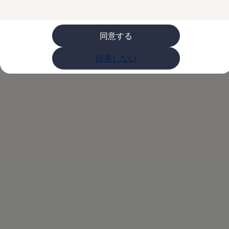
購入検討中の方へ
オファー(購入サポート・金利情報)
オファー
金利情報
同意する
Golf お乗り換えを10万円補助
Tiguan 購入後、5年間の安心サポートが無償
同意しない
Golf Variant お乗り換えを10万円補助
Volkswagenアンバサダープログラム
ファイナンシャルサービス
ファイナンシャルサービス
フォルクスワーゲン自動車保険プラス
Volkswagen Card
お支払いシミュレーション
モデル別月々のお支払い例
ライフスタイルに合ったプランをみつける
カスタマーポータル 登録・ログイン
Match Maker 登録・ログイン
補助金・エコカー優遇制度
補助金・エコカー優遇制度
ID.4
Golf
Golf Variant
Passat
ID. Buzz
アフターサービス