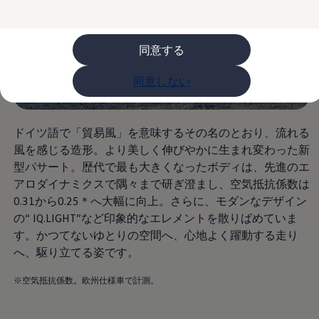
ライフスタイル
レビュー動画
ブランドストーリー
同意する
購入検討中の方へ
オファー(購入サポート・金利情報)
オファー
同意しない
金利情報
Golf お乗り換えを10万円補助
Tiguan 購入後、5年間の安心サポートが無償
Golf Variant お乗り換えを10万円補助
ドイツ語で「貿易風」を意味するその名のとおり、流れる
Volkswagenアンバサダープログラム
風を感じる造形。より美しく伸びやかに生まれ変わった新
ファイナンシャルサービス
ファイナンシャルサービス
型パサート。歴代で最も大きくなったボディは、先進のエ
フォルクスワーゲン自動車保険プラス
アロダイナミクスで隅々まで研ぎ澄まし、空気抵抗係数は
Volkswagen Card
0.31から0.25＊へ大幅に向上。さらに、モダンなデザイン
お支払いシミュレーション
モデル別月々のお支払い例
の“ IQ.LIGHT”など印象的なエレメントを散りばめていま
ライフスタイルに合ったプランをみつける
す。かつてないゆとりの空間へ、心地よく躍動する走り
カスタマーポータル 登録・ログイン
へ、駆り立てる姿です。
Match Maker 登録・ログイン
補助金・エコカー優遇制度
補助金・エコカー優遇制度
※空気抵抗係数。欧州仕様車で計測。
ID.4
Golf