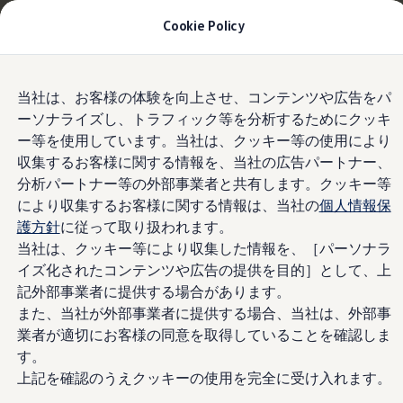
適用金利2.99% 月々29,700円〜
| 9月30日(水)ま
Cookie Policy
で
今すぐチェック
モデル＆見積りシミュレーション
Skip to
Skip
デジタルカタログ
当社は、お客様の体験を向上させ、コンテンツや広告をパ
main
to
セーフティ マイスター
デザイン
ーソナライズし、トラフィック等を分析するためにクッキ
content
footer
デジタルカタログ
ー等を使用しています。当社は、クッキー等の使用により
ID. Buzz
T-Cross
収集するお客様に関する情報を、当社の広告パートナー、
Tiguan
分析パートナー等の外部事業者と共有します。クッキー等
乗るため、走るため
Golf
により収集するお客様に関する情報は、当社の
個人情報保
Golf GTI
Golf R
護方針
に従って取り扱われます。
に、美しく磨かれたデ
Golf Variant
当社は、クッキー等により収集した情報を、［パーソナラ
Golf R Variant
イズ化されたコンテンツや広告の提供を目的］として、上
Passat
ザイン。
ID.4
記外部事業者に提供する場合があります。
Polo
また、当社が外部事業者に提供する場合、当社は、外部事
Polo GTI
業者が適切にお客様の同意を取得していることを確認しま
Golf Touran
T-Roc
す。
T-Roc R
上記を確認のうえクッキーの使用を完全に受け入れます。
フォルクスワーゲンマガジン
キャンペーン/イベント