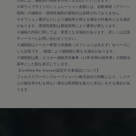
入時には、減税前の税額を月割でお支払いいただきます。
※本ウェブサイトのシミュレーション金額には、自動車税（グリーン
税制）の減税分・環境性能割の課税分は反映されておりません。
※オプション選択などにより減税率が異なる場合や対象外となる場合
があります。環境性能割は都道府県により運用が異なります。
※減税の内容に関しては、変更となる場合があります。詳しくは正規
ディーラーにお問い合わせください。
※減税額はメーカー希望小売価格（オプションは含まず）をベースに
した試算です 。地域により減税額が異なる場合があります。
※減税額は新・エコカー減税非対象車（13年未満の経年車）の税額を
基準とした額を表示しています。
【Certified Pre-Owned/認定中古車保証について】
フォルクスワーゲングループジャパン株式会社の判断により、システ
ムの都合等やむを得ない場合は限度額を超えた支払いをする場合があ
ります。