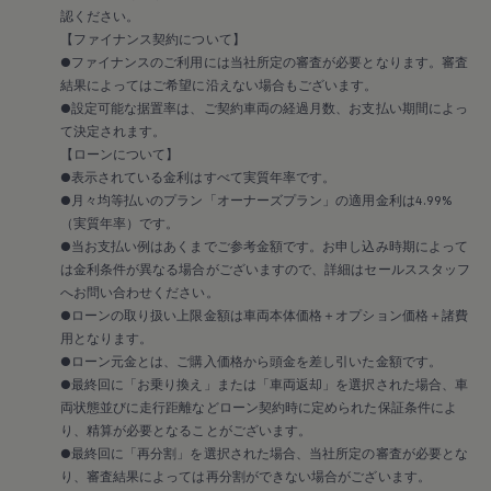
メンテナンスプログラム
認ください。
延長保証ウォルフィサポート
【ファイナンス契約について】
カスタマーセンター
タイヤパンク補償
●ファイナンスのご利用には当社所定の審査が必要となります。審査
認定中古車
結果によってはご希望に沿えない場合もございます。
“Certified Pre-Owned”の品質とは
●設定可能な据置率は、ご契約車両の経過月数、お支払い期間によっ
延長保証サービスガイド
て決定されます。
9つの約束
【ローンについて】
スマート買取
●表示されている金利はすべて実質年率です。
キャンペーン/ファイナンスプログラム
フォルクスワーゲンについて
●月々均等払いのプラン「オーナーズプラン」の適用金利は4.99%
企業情報
（実質年率）です。
会社概要
●当お支払い例はあくまでご参考金額です。お申し込み時期によって
会社概要EN
は金利条件が異なる場合がございますので、詳細はセールススタッフ
採用情報
へお問い合わせください。
正規ディーラー地域別採用情報
●ローンの取り扱い上限金額は車両本体価格＋オプション価格＋諸費
倫理・リスク管理・コンプライアンス
プレスリリース
用となります。
2025
●ローン元金とは、ご購入価格から頭金を差し引いた金額です。
2024
●最終回に「お乗り換え」または「車両返却」を選択された場合、車
2023
両状態並びに走行距離などローン契約時に定められた保証条件によ
2022
り、精算が必要となることがございます。
2021
●最終回に「再分割」を選択された場合、当社所定の審査が必要とな
2020
2019
り、審査結果によっては再分割ができない場合がございます。