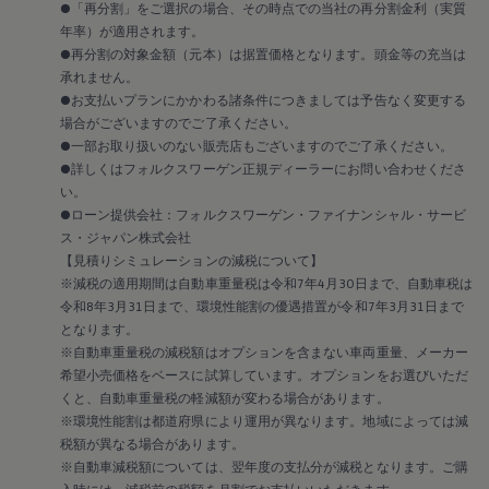
2018
●「再分割」をご選択の場合、その時点での当社の再分割金利（実質
2017
年率）が適用されます。
2016
●再分割の対象金額（元本）は据置価格となります。頭金等の充当は
2015
承れません。
リコール関連情報
●お支払いプランにかかわる諸条件につきましては予告なく変更する
セーフティ マイスター
場合がございますのでご了承ください。
●一部お取り扱いのない販売店もございますのでご了承ください。
●詳しくはフォルクスワーゲン正規ディーラーにお問い合わせくださ
い。
●ローン提供会社：フォルクスワーゲン・ファイナンシャル・サービ
ス・ジャパン株式会社
【見積りシミュレーションの減税について】
※減税の適用期間は自動車重量税は令和7年4月30日まで、自動車税は
令和8年3月31日まで、環境性能割の優遇措置が令和7年3月31日まで
となります。
※自動車重量税の減税額はオプションを含まない車両重量、メーカー
希望小売価格をベースに試算しています。オプションをお選びいただ
くと、自動車重量税の軽減額が変わる場合があります。
※環境性能割は都道府県により運用が異なります。地域によっては減
税額が異なる場合があります。
※自動車減税額については、翌年度の支払分が減税となります。ご購