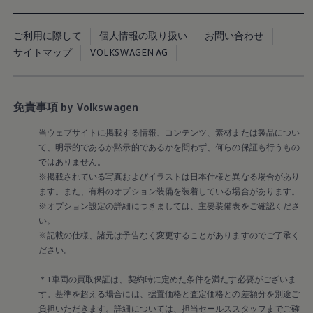
Golf Variant
Passat
ID. Buzz
ご利用に際して
個人情報の取り扱い
お問い合わせ
アフターサービス
サービスと純正部品
サイトマップ
VOLKSWAGEN AG
フォルクスワーゲン純正部品のメリット
点検と車検
修理と点検
エンジンオイルおよびフルード類
免責事項 by Volkswagen
ホイールとタイヤ
路上故障に関するサポート
当ウェブサイトに掲載する情報、コンテンツ、素材または製品につい
フォルクスワーゲンサービス
て、明示的であるか黙示的であるかを問わず、何らの保証も行うもの
アクセサリー
ではありません。
Lifestyle & goods
Car Navigation System
※掲載されている写真およびイラストは日本仕様と異なる場合があり
Drive Recorder
ます。また、有料のオプション装備を装着している場合があります。
お客様情報
※オプション設定の詳細につきましては、主要装備表をご確認くださ
リサイクルへの取組み
い。
警告灯とインジケーターランプ
※記載の仕様、諸元は予告なく変更することがありますのでご了承く
特定整備情報
ださい。
ユーザーガイド
運転上の注意
自動車リサイクル法
＊1車両の買取保証は、契約時に定めた条件を満たす必要がございま
ロイヤリティプログラム
す。基準を超える場合には、据置価格と査定価格との差額分を別途ご
安心プログラム
負担いただきます。詳細については、担当セールススタッフまでご確