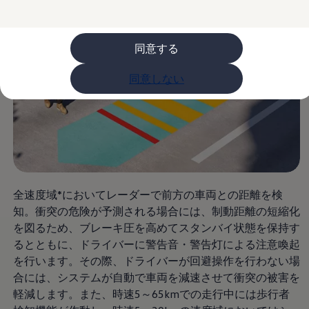
ライフスタイル
レビュー動画
ブランドストーリー
同意する
購入検討中の方へ
オファー(購入サポート・金利情報)
オファー
同意しない
金利情報
Golf お乗り換えを10万円補助
Tiguan 購入後、5年間の安心サポートが無償
Golf Variant お乗り換えを10万円補助
Volkswagenアンバサダープログラム
ファイナンシャルサービス
ファイナンシャルサービス
フォルクスワーゲン自動車保険プラス
Volkswagen Card
全速度域*においてレーダーで前方の車両との距離を検
お支払いシミュレーション
モデル別月々のお支払い例
知。衝突の危険が予測される場合には、制動距離の短縮化
ライフスタイルに合ったプランをみつける
を図るため、ブレーキ圧を高めてスタンバイ状態を保持す
カスタマーポータル 登録・ログイン
るとともに、ドライバーに警告音・警告灯による注意喚起
Match Maker 登録・ログイン
補助金・エコカー優遇制度
を行います。その際、ドライバーが回避操作を行わない場
補助金・エコカー優遇制度
合には、システムが自動で車両を減速させて衝突の被害を
ID.4
軽減します。また、時速5～65kmでの走行中には歩行者
Golf