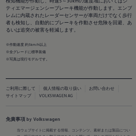
Golf Variant
検知機能が作動し、時速5～30kmの速度域においてはシ
Passat
ティエマージェンシーブレーキ機能が作動します。エンブ
ID. Buzz
レムに内蔵されたレーダーセンサーが車両だけでなく歩行
アフターサービス
サービスと純正部品
者も検知し、自動的にブレーキを作動させ危険を回避、あ
フォルクスワーゲン純正部品のメリット
るいは追突の被害を軽減します。
点検と車検
修理と点検
エンジンオイルおよびフルード類
※作動速度 約5km/h以上
ホイールとタイヤ
※全グレードに標準装備
路上故障に関するサポート
※写真は現行モデルです。
フォルクスワーゲンサービス
アクセサリー
Lifestyle & goods
Car Navigation System
Drive Recorder
お客様情報
ご利用に際して
個人情報の取り扱い
お問い合わせ
リサイクルへの取組み
サイトマップ
VOLKSWAGEN AG
警告灯とインジケーターランプ
特定整備情報
ユーザーガイド
運転上の注意
免責事項 by Volkswagen
自動車リサイクル法
ロイヤリティプログラム
当ウェブサイトに掲載する情報、コンテンツ、素材または製品につい
安心プログラム