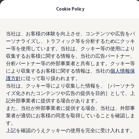
適用金利2.99% 月々29,700円〜
| 9月30日(水)ま
Cookie Policy
で
今すぐチェック
モデル＆見積りシミュレーション
Skip to
Skip
デジタルカタログ
当社は、お客様の体験を向上させ、コンテンツや広告をパ
main
to
前方の車両や歩行者を検知する“Front
セーフティ マイスター
ーソナライズし、トラフィック等を分析するためにクッキ
content
footer
デジタルカタログ
Assist”
ー等を使用しています。当社は、クッキー等の使用により
ID. Buzz
T-Cross
収集するお客様に関する情報を、当社の広告パートナー、
Tiguan
分析パートナー等の外部事業者と共有します。クッキー等
Golf
により収集するお客様に関する情報は、当社の
個人情報保
前方の車や歩行者を検
Golf GTI
Golf R
護方針
に従って取り扱われます。
Golf Variant
当社は、クッキー等により収集した情報を、［パーソナラ
知して衝突被害軽減を
Golf R Variant
イズ化されたコンテンツや広告の提供を目的］として、上
Passat
ID.4
記外部事業者に提供する場合があります。
サポート
Polo
また、当社が外部事業者に提供する場合、当社は、外部事
Polo GTI
業者が適切にお客様の同意を取得していることを確認しま
Golf Touran
T-Roc
す。
T-Roc R
上記を確認のうえクッキーの使用を完全に受け入れます。
フォルクスワーゲンマガジン
キャンペーン/イベント