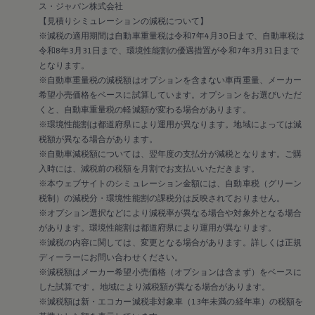
ス・ジャパン株式会社
【見積りシミュレーションの減税について】
※減税の適用期間は自動車重量税は令和7年4月30日まで、自動車税は
令和8年3月31日まで、環境性能割の優遇措置が令和7年3月31日まで
となります。
※自動車重量税の減税額はオプションを含まない車両重量、メーカー
希望小売価格をベースに試算しています。オプションをお選びいただ
くと、自動車重量税の軽減額が変わる場合があります。
※環境性能割は都道府県により運用が異なります。地域によっては減
税額が異なる場合があります。
※自動車減税額については、翌年度の支払分が減税となります。ご購
入時には、減税前の税額を月割でお支払いいただきます。
※本ウェブサイトのシミュレーション金額には、自動車税（グリーン
税制）の減税分・環境性能割の課税分は反映されておりません。
※オプション選択などにより減税率が異なる場合や対象外となる場合
があります。環境性能割は都道府県により運用が異なります。
※減税の内容に関しては、変更となる場合があります。詳しくは正規
ディーラーにお問い合わせください。
※減税額はメーカー希望小売価格（オプションは含まず）をベースに
した試算です 。地域により減税額が異なる場合があります。
※減税額は新・エコカー減税非対象車（13年未満の経年車）の税額を