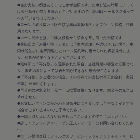
2018
●当お支払い例はあくまでご参考金額です。お申し込み時期によって
2017
は金利条件が異なる場合がございますので、詳細はセールススタッフ
2016
2015
へお問い合わせください。
リコール関連情報
●ローンの取り扱い上限金額は車両本体価格＋オプション価格＋諸費
セーフティ マイスター
用となります。
●ローン元金とは、ご購入価格から頭金を差し引いた金額です。
●最終回に「お乗り換え」または「車両返却」を選択された場合、車
両状態並びに走行距離などローン契約時に定められた保証条件によ
り、精算が必要となることがございます。
●最終回に「再分割」を選択された場合、当社所定の審査が必要とな
り、審査結果によっては再分割ができない場合がございます。
●「再分割」をご選択の場合、その時点での当社の再分割金利（実質
年率）が適用されます。
●再分割の対象金額（元本）は据置価格となります。頭金等の充当は
承れません。
●お支払いプランにかかわる諸条件につきましては予告なく変更する
場合がございますのでご了承ください。
●一部お取り扱いのない販売店もございますのでご了承ください。
●詳しくはフォルクスワーゲン正規ディーラーにお問い合わせくださ
い。
●ローン提供会社：フォルクスワーゲン・ファイナンシャル・サービ