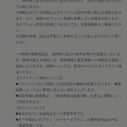
メンテナンスプログラム
て、明示的であるか黙示的であるかを問わず、何らの保証も行うもの
延長保証ウォルフィサポート
ではありません。
カスタマーセンター
※掲載されている写真およびイラストは日本仕様と異なる場合があり
タイヤパンク補償
ます。また、有料のオプション装備を装着している場合があります。
認定中古車
※オプション設定の詳細につきましては、主要装備表をご確認くださ
“Certified Pre-Owned”の品質とは
い。
延長保証サービスガイド
9つの約束
※記載の仕様、諸元は予告なく変更することがありますのでご了承く
スマート買取
ださい。
キャンペーン/ファイナンスプログラム
フォルクスワーゲンについて
＊1車両の買取保証は、契約時に定めた条件を満たす必要がございま
企業情報
す。基準を超える場合には、据置価格と査定価格との差額分を別途ご
会社概要
負担いただきます。詳細については、担当セールススタッフまでご確
会社概要EN
採用情報
認ください。
正規ディーラー地域別採用情報
【ファイナンス契約について】
倫理・リスク管理・コンプライアンス
●ファイナンスのご利用には当社所定の審査が必要となります。審査
プレスリリース
結果によってはご希望に沿えない場合もございます。
2025
●設定可能な据置率は、ご契約車両の経過月数、お支払い期間によっ
2024
て決定されます。
2023
2022
【ローンについて】
2021
●表示されている金利はすべて実質年率です。
2020
●月々均等払いのプラン「オーナーズプラン」の適用金利は4.99%
2019
（実質年率）です。