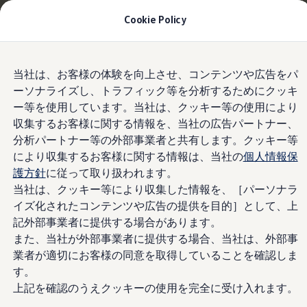
適用金利2.99% 月々29,700円〜
| 9月30日(水)ま
Cookie Policy
で
今すぐチェック
モデル＆見積りシミュレーション
Skip to
Skip
デジタルカタログ
当社は、お客様の体験を向上させ、コンテンツや広告をパ
main
to
セーフティ マイスター
1.5ℓ eHybrid
ーソナライズし、トラフィック等を分析するためにクッキ
content
footer
デジタルカタログ
ー等を使用しています。当社は、クッキー等の使用により
ID. Buzz
T-Cross
収集するお客様に関する情報を、当社の広告パートナー、
Tiguan
分析パートナー等の外部事業者と共有します。クッキー等
140km以上*のEV走行
Golf
により収集するお客様に関する情報は、当社の
個人情報保
Golf GTI
Golf R
護方針
に従って取り扱われます。
が可能。
Golf Variant
当社は、クッキー等により収集した情報を、［パーソナラ
Golf R Variant
イズ化されたコンテンツや広告の提供を目的］として、上
Passat
ID.4
記外部事業者に提供する場合があります。
Polo
また、当社が外部事業者に提供する場合、当社は、外部事
Polo GTI
業者が適切にお客様の同意を取得していることを確認しま
Golf Touran
T-Roc
す。
T-Roc R
上記を確認のうえクッキーの使用を完全に受け入れます。
フォルクスワーゲンマガジン
キャンペーン/イベント