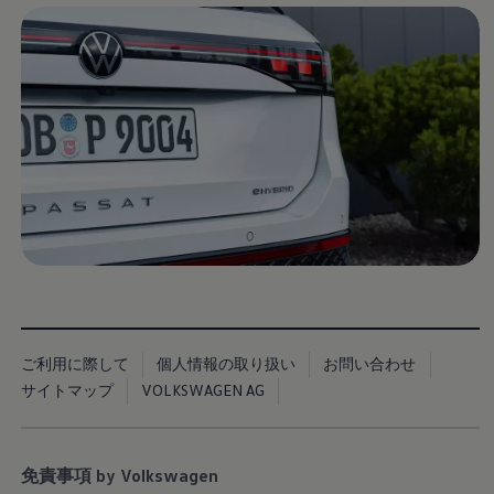
Golf Variant
Passat
ID. Buzz
アフターサービス
サービスと純正部品
フォルクスワーゲン純正部品のメリット
点検と車検
修理と点検
エンジンオイルおよびフルード類
ホイールとタイヤ
路上故障に関するサポート
フォルクスワーゲンサービス
アクセサリー
Lifestyle & goods
Car Navigation System
Drive Recorder
お客様情報
リサイクルへの取組み
警告灯とインジケーターランプ
ご利用に際して
個人情報の取り扱い
お問い合わせ
特定整備情報
サイトマップ
VOLKSWAGEN AG
ユーザーガイド
運転上の注意
自動車リサイクル法
ロイヤリティプログラム
免責事項 by Volkswagen
安心プログラム