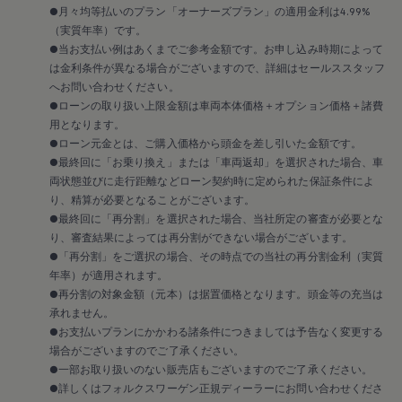
2018
●月々均等払いのプラン「オーナーズプラン」の適用金利は4.99%
2017
（実質年率）です。
2016
●当お支払い例はあくまでご参考金額です。お申し込み時期によって
2015
リコール関連情報
は金利条件が異なる場合がございますので、詳細はセールススタッフ
セーフティ マイスター
へお問い合わせください。
●ローンの取り扱い上限金額は車両本体価格＋オプション価格＋諸費
用となります。
●ローン元金とは、ご購入価格から頭金を差し引いた金額です。
●最終回に「お乗り換え」または「車両返却」を選択された場合、車
両状態並びに走行距離などローン契約時に定められた保証条件によ
り、精算が必要となることがございます。
●最終回に「再分割」を選択された場合、当社所定の審査が必要とな
り、審査結果によっては再分割ができない場合がございます。
●「再分割」をご選択の場合、その時点での当社の再分割金利（実質
年率）が適用されます。
●再分割の対象金額（元本）は据置価格となります。頭金等の充当は
承れません。
●お支払いプランにかかわる諸条件につきましては予告なく変更する
場合がございますのでご了承ください。
●一部お取り扱いのない販売店もございますのでご了承ください。
●詳しくはフォルクスワーゲン正規ディーラーにお問い合わせくださ