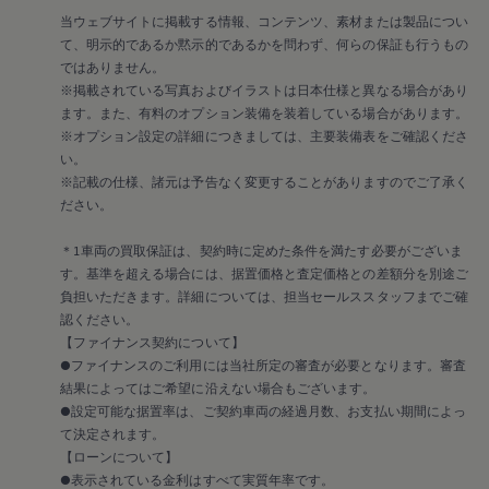
メンテナンスプログラム
延長保証ウォルフィサポート
当ウェブサイトに掲載する情報、コンテンツ、素材または製品につい
カスタマーセンター
て、明示的であるか黙示的であるかを問わず、何らの保証も行うもの
タイヤパンク補償
ではありません。
認定中古車
※掲載されている写真およびイラストは日本仕様と異なる場合があり
“Certified Pre-Owned”の品質とは
ます。また、有料のオプション装備を装着している場合があります。
延長保証サービスガイド
※オプション設定の詳細につきましては、主要装備表をご確認くださ
9つの約束
スマート買取
い。
キャンペーン/ファイナンスプログラム
※記載の仕様、諸元は予告なく変更することがありますのでご了承く
フォルクスワーゲンについて
ださい。
企業情報
会社概要
＊1車両の買取保証は、契約時に定めた条件を満たす必要がございま
会社概要EN
す。基準を超える場合には、据置価格と査定価格との差額分を別途ご
採用情報
正規ディーラー地域別採用情報
負担いただきます。詳細については、担当セールススタッフまでご確
倫理・リスク管理・コンプライアンス
認ください。
プレスリリース
【ファイナンス契約について】
2025
●ファイナンスのご利用には当社所定の審査が必要となります。審査
2024
結果によってはご希望に沿えない場合もございます。
2023
●設定可能な据置率は、ご契約車両の経過月数、お支払い期間によっ
2022
2021
て決定されます。
2020
【ローンについて】
2019
●表示されている金利はすべて実質年率です。