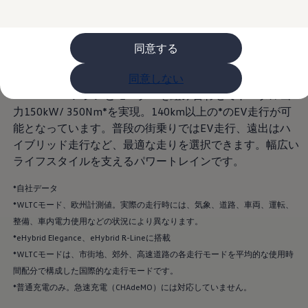
ライフスタイル
レビュー動画
ブランドストーリー
同意する
購入検討中の方へ
オファー(購入サポート・金利情報)
オファー
同意しない
金利情報
1.5ℓ eTSI®エンジンとモーターを組み合わせてトータル出
Golf お乗り換えを10万円補助
Tiguan 購入後、5年間の安心サポートが無償
力150kW/ 350Nm*を実現。140km以上の*のEV走行が可
Golf Variant お乗り換えを10万円補助
能となっています。普段の街乗りではEV走行、遠出はハ
Volkswagenアンバサダープログラム
イブリッド走行など、最適な走りを選択できます。幅広い
ファイナンシャルサービス
ファイナンシャルサービス
ライフスタイルを支えるパワートレインです。
フォルクスワーゲン自動車保険プラス
Volkswagen Card
*自社データ
お支払いシミュレーション
*WLTCモード、欧州計測値。実際の走行時には、気象、道路、車両、運転、
モデル別月々のお支払い例
ライフスタイルに合ったプランをみつける
整備、車内電力使用などの状況により異なります。
カスタマーポータル 登録・ログイン
*eHybrid Elegance、eHybrid R-Lineに搭載
Match Maker 登録・ログイン
*WLTCモードは、市街地、郊外、高速道路の各走行モードを平均的な使用時
補助金・エコカー優遇制度
補助金・エコカー優遇制度
間配分で構成した国際的な走行モードです。
ID.4
*普通充電のみ。急速充電（CHAdeMO）には対応していません。
Golf