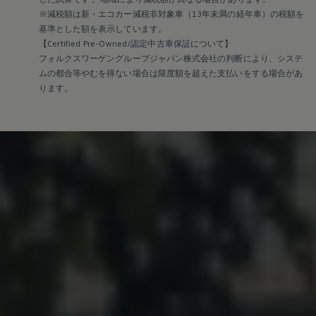
※減税額は新・エコカー減税非対象車（13年未満の経年車）の税額を
基準とした額を表示しています。
【Certified Pre-Owned/認定中古車保証について】
フォルクスワーゲングループジャパン株式会社の判断により、システ
ムの都合等やむを得ない場合は限度額を超えた支払いをする場合があ
ります。