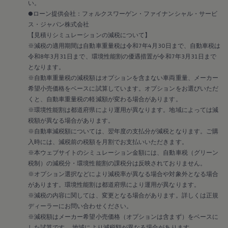
い。
●ローン提供会社：フォルクスワーゲン・ファイナンシャル・サービ
ス・ジャパン株式会社
【見積りシミュレーションの減税について】
※減税の適用期間は自動車重量税は令和7年4月30日まで、自動車税は
令和8年3月31日まで、環境性能割の優遇措置が令和7年3月31日まで
となります。
※自動車重量税の減税額はオプションを含まない車両重量、メーカー
希望小売価格をベースに試算しています。オプションをお選びいただ
くと、自動車重量税の軽減額が変わる場合があります。
※環境性能割は都道府県により運用が異なります。地域によっては減
税額が異なる場合があります。
※自動車減税額については、翌年度の支払分が減税となります。ご購
入時には、減税前の税額を月割でお支払いいただきます。
※本ウェブサイトのシミュレーション金額には、自動車税（グリーン
税制）の減税分・環境性能割の課税分は反映されておりません。
※オプション選択などにより減税率が異なる場合や対象外となる場合
があります。環境性能割は都道府県により運用が異なります。
※減税の内容に関しては、変更となる場合があります。詳しくは正規
ディーラーにお問い合わせください。
※減税額はメーカー希望小売価格（オプションは含まず）をベースに
した試算です 。地域により減税額が異なる場合があります。