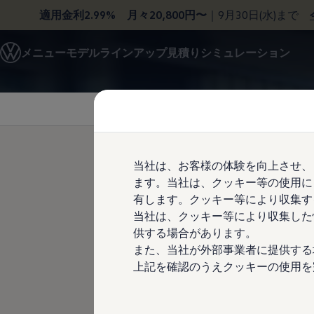
適用金利2.99% 月々20,800円〜
｜9月30日(水)まで
モデル＆見積りシミュレーション
メニュー
モデルラインアップ
見積りシミュレーション
デジタルカタログ
セーフティ マイスター
Skip to
Skip
デジタルカタログ
main
to
ID. Buzz
content
footer
T-Cross
Tiguan
Golf
Golf GTI
Golf R
当社は、お客様の体験を向上させ、
Golf Variant
ます。当社は、クッキー等の使用に
Golf R Variant
ラピスブル
Passat
有します。クッキー等により収集す
ID.4
当社は、クッキー等により収集した
Polo
供する場合があります。
Polo GTI
Golf Touran
また、当社が外部事業者に提供する
T-Roc
上記を確認のうえクッキーの使用を
T-Roc R
フォルクスワーゲンマガジン
キャンペーン/イベント
ライフスタイル