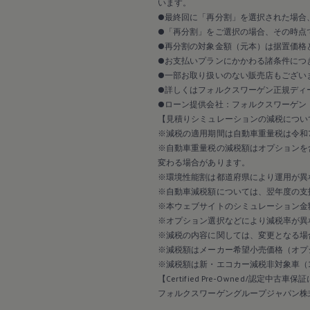
います。
●最終回に「再分割」を選択された場合
●「再分割」をご選択の場合、その時点
●再分割の対象金額（元本）は据置価格
●お支払いプランにかかわる諸条件につ
●一部お取り扱いのない販売店もござい
●詳しくはフォルクスワーゲン正規ディ
●ローン提供会社：フォルクスワーゲン
【見積りシミュレーションの減税につい
※減税の適用期間は自動車重量税は令和7
※自動車重量税の減税額はオプションを
変わる場合があります。
※環境性能割は都道府県により運用が異
※自動車減税額については、翌年度の支
※本ウェブサイトのシミュレーション金
※オプション選択などにより減税率が異
※減税の内容に関しては、変更となる場
※減税額はメーカー希望小売価格（オプ
※減税額は新・エコカー減税非対象車（
【Certified Pre-Owned/認定中古車
フォルクスワーゲングループジャパン株