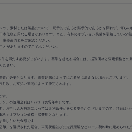
ンツ、素材または製品について、明示的であるか黙示的であるかを問わず、何らの
日本仕様と異なる場合があります。また、有料のオプション装備を装着している場
、主要装備表をご確認ください。
ことがありますのでご了承ください。
条件を満たす必要がございます。基準を超える場合には、据置価格と査定価格との
ください。
審査が必要となります。審査結果によってはご希望に沿えない場合もございます。
過月数、お支払い期間によって決定されます。
です。
ン」の適用金利は4.99%（実質年率）です。
す。お申し込み時期によっては金利条件が異なる場合がございますので、詳細はセ
価格＋オプション価格＋諸費用となります。
を差し引いた金額です。
返却」を選択された場合、車両状態並びに走行距離などローン契約時に定められた