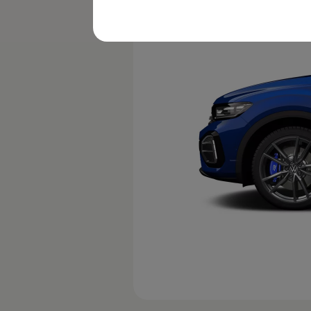
レビュー動画
ブランドストーリー
購入検討中の方へ
オファー(購入サポート・金利情報)
オファー
金利情報
Golf お乗り換えを10万円補助
Tiguan 購入後、5年間の安心サポートが無償
Golf Variant お乗り換えを10万円補助
Volkswagenアンバサダープログラム
ファイナンシャルサービス
ファイナンシャルサービス
フォルクスワーゲン自動車保険プラス
Volkswagen Card
お支払いシミュレーション
モデル別月々のお支払い例
ライフスタイルに合ったプランをみつける
カスタマーポータル 登録・ログイン
Match Maker 登録・ログイン
補助金・エコカー優遇制度
補助金・エコカー優遇制度
ID.4
Golf
Golf Variant