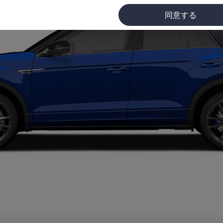
同意する
に