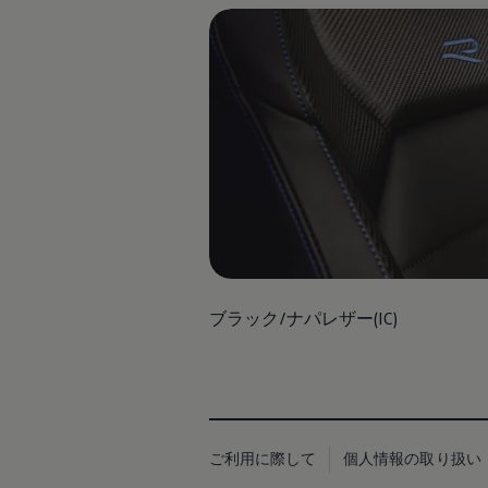
延長保証ウォルフィサポート
カスタマーセンター
タイヤパンク補償
認定中古車
“Certified Pre-Owned”の品質とは
延長保証サービスガイド
9つの約束
スマート買取
キャンペーン/ファイナンスプログラム
フォルクスワーゲンについて
企業情報
会社概要
会社概要EN
採用情報
正規ディーラー地域別採用情報
倫理・リスク管理・コンプライアンス
プレスリリース
ブラック/ナパレザー(IC)
2025
2024
2023
2022
2021
2020
2019
ご利用に際して
個人情報の取り扱い
2018