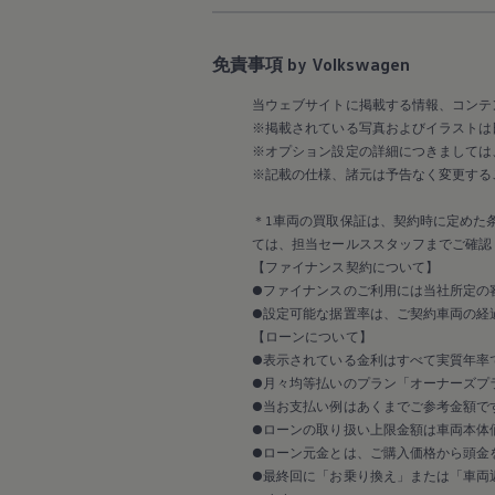
2017
2016
2015
免責事項 by Volkswagen
リコール関連情報
セーフティ マイスター
当ウェブサイトに掲載する情報、コンテ
※掲載されている写真およびイラストは
※オプション設定の詳細につきましては
※記載の仕様、諸元は予告なく変更する
＊1車両の買取保証は、契約時に定めた
ては、担当セールススタッフまでご確認
【ファイナンス契約について】
●ファイナンスのご利用には当社所定の
●設定可能な据置率は、ご契約車両の経
【ローンについて】
●表示されている金利はすべて実質年率
●月々均等払いのプラン「オーナーズプラ
●当お支払い例はあくまでご参考金額で
●ローンの取り扱い上限金額は車両本体
●ローン元金とは、ご購入価格から頭金
●最終回に「お乗り換え」または「車両