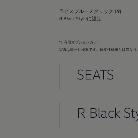
Passat
ID. Buzz
アフターサービス
ラピスブルーメタリック(L9)
サービスと純正部品
R Black Styleに設定
フォルクスワーゲン純正部品のメリット
点検と車検
修理と点検
エンジンオイルおよびフルード類
*1 有償オプションカラー
ホイールとタイヤ
路上故障に関するサポート
写真は欧州仕様車です。日本仕様車とは異なり
フォルクスワーゲンサービス
アクセサリー
Lifestyle & goods
SEATS
Car Navigation System
Drive Recorder
お客様情報
リサイクルへの取組み
警告灯とインジケーターランプ
特定整備情報
ユーザーガイド
R Black St
運転上の注意
自動車リサイクル法
ロイヤリティプログラム
安心プログラム
メンテナンスプログラム