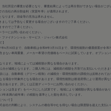
、当社所定の審査が必要となり、審査結果によっては再分割ができない場合がござ
での当社の再分割金利（実質年率）が適用されます。
となります。頭金等の充当は承れません。
きましては予告なく変更する場合がございますのでご了承ください。
ますのでご了承ください。
ーラーにお問い合わせください。
・ファイナンシャル・サービス・ジャパン株式会社
て】
年4月30日まで、自動車税は令和8年3月31日まで、環境性能割の優遇措置が令和7
含まない車両重量、メーカー希望小売価格をベースに試算しています。オプション
なります。地域によっては減税額が異なる場合があります。
払分が減税となります。ご購入時には、減税前の税額を月割でお支払いいただきま
額には、自動車税（グリーン税制）の減税分・環境性能割の課税分は反映されてお
なる場合や対象外となる場合があります。環境性能割は都道府県により運用が異な
合があります。詳しくは正規ディーラーにお問い合わせください。
ションは含まず）をベースにした試算です 。地域により減税額が異なる場合があり
13年未満の経年車）の税額を基準とした額を表示しています。
保証について】
式会社の判断により、システムの都合等やむを得ない場合は限度額を超えた支払い