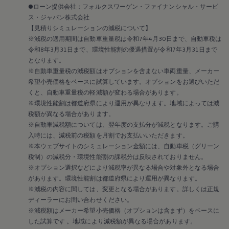
2018
●ローン提供会社：フォルクスワーゲン・ファイナンシャル・サービ
2017
ス・ジャパン株式会社
2016
【見積りシミュレーションの減税について】
2015
リコール関連情報
※減税の適用期間は自動車重量税は令和7年4月30日まで、自動車税は
セーフティ マイスター
令和8年3月31日まで、環境性能割の優遇措置が令和7年3月31日まで
となります。
※自動車重量税の減税額はオプションを含まない車両重量、メーカー
希望小売価格をベースに試算しています。オプションをお選びいただ
くと、自動車重量税の軽減額が変わる場合があります。
※環境性能割は都道府県により運用が異なります。地域によっては減
税額が異なる場合があります。
※自動車減税額については、翌年度の支払分が減税となります。ご購
入時には、減税前の税額を月割でお支払いいただきます。
※本ウェブサイトのシミュレーション金額には、自動車税（グリーン
税制）の減税分・環境性能割の課税分は反映されておりません。
※オプション選択などにより減税率が異なる場合や対象外となる場合
があります。環境性能割は都道府県により運用が異なります。
※減税の内容に関しては、変更となる場合があります。詳しくは正規
ディーラーにお問い合わせください。
※減税額はメーカー希望小売価格（オプションは含まず）をベースに
した試算です 。地域により減税額が異なる場合があります。