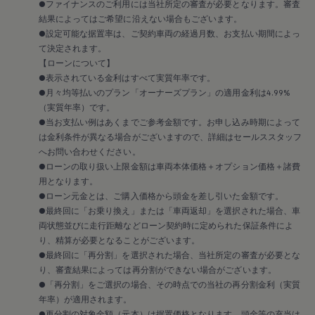
メンテナンスプログラム
●ファイナンスのご利用には当社所定の審査が必要となります。審査
延長保証ウォルフィサポート
結果によってはご希望に沿えない場合もございます。
カスタマーセンター
●設定可能な据置率は、ご契約車両の経過月数、お支払い期間によっ
タイヤパンク補償
て決定されます。
認定中古車
【ローンについて】
“Certified Pre-Owned”の品質とは
延長保証サービスガイド
●表示されている金利はすべて実質年率です。
9つの約束
●月々均等払いのプラン「オーナーズプラン」の適用金利は4.99%
スマート買取
（実質年率）です。
キャンペーン/ファイナンスプログラム
●当お支払い例はあくまでご参考金額です。お申し込み時期によって
フォルクスワーゲンについて
は金利条件が異なる場合がございますので、詳細はセールススタッフ
企業情報
へお問い合わせください。
会社概要
会社概要EN
●ローンの取り扱い上限金額は車両本体価格＋オプション価格＋諸費
採用情報
用となります。
正規ディーラー地域別採用情報
●ローン元金とは、ご購入価格から頭金を差し引いた金額です。
倫理・リスク管理・コンプライアンス
●最終回に「お乗り換え」または「車両返却」を選択された場合、車
プレスリリース
両状態並びに走行距離などローン契約時に定められた保証条件によ
2025
り、精算が必要となることがございます。
2024
2023
●最終回に「再分割」を選択された場合、当社所定の審査が必要とな
2022
り、審査結果によっては再分割ができない場合がございます。
2021
●「再分割」をご選択の場合、その時点での当社の再分割金利（実質
2020
年率）が適用されます。
2019
●再分割の対象金額（元本）は据置価格となります。頭金等の充当は