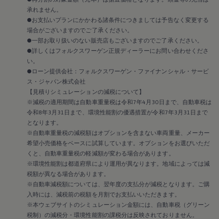
2018
承れません。
2017
2016
●お支払いプランにかかわる諸条件につきましては予告なく変更する
2015
場合がございますのでご了承ください。
リコール関連情報
●一部お取り扱いのない販売店もございますのでご了承ください。
セーフティ マイスター
●詳しくはフォルクスワーゲン正規ディーラーにお問い合わせくださ
い。
●ローン提供会社：フォルクスワーゲン・ファイナンシャル・サービ
ス・ジャパン株式会社
【見積りシミュレーションの減税について】
※減税の適用期間は自動車重量税は令和7年4月30日まで、自動車税は
令和8年3月31日まで、環境性能割の優遇措置が令和7年3月31日まで
となります。
※自動車重量税の減税額はオプションを含まない車両重量、メーカー
希望小売価格をベースに試算しています。オプションをお選びいただ
くと、自動車重量税の軽減額が変わる場合があります。
※環境性能割は都道府県により運用が異なります。地域によっては減
税額が異なる場合があります。
※自動車減税額については、翌年度の支払分が減税となります。ご購
入時には、減税前の税額を月割でお支払いいただきます。
※本ウェブサイトのシミュレーション金額には、自動車税（グリーン
税制）の減税分・環境性能割の課税分は反映されておりません。