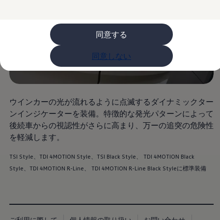
ライフスタイル
レビュー動画
ブランドストーリー
同意する
購入検討中の方へ
オファー(購入サポート・金利情報)
オファー
同意しない
金利情報
Golf お乗り換えを10万円補助
Tiguan 購入後、5年間の安心サポートが無償
Golf Variant お乗り換えを10万円補助
Volkswagenアンバサダープログラム
ウインカーの光が流れるように点滅するダイナミックター
ファイナンシャルサービス
ンインジケーターを装備。特徴的な発光パターンによって
ファイナンシャルサービス
フォルクスワーゲン自動車保険プラス
後続車からの視認性がさらに高まり、万ーの追突の危険性
Volkswagen Card
を軽減します。
お支払いシミュレーション
モデル別月々のお支払い例
TSI Style、TDI 4MOTION Style、TSI Black Style、 TDI 4MOTION Black
ライフスタイルに合ったプランをみつける
カスタマーポータル 登録・ログイン
Style、TDI 4MOTION R-Line、 TDI 4MOTION R-Line Black Styleに標準装備
Match Maker 登録・ログイン
補助金・エコカー優遇制度
補助金・エコカー優遇制度
ID.4
Golf
ご利用に際して
個人情報の取り扱い
お問い合わせ