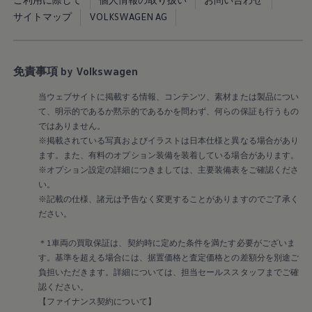
Golf Variant
Passat
サイトマップ
VOLKSWAGEN AG
ID. Buzz
アフターサービス
サービスと純正部品
フォルクスワーゲン純正部品のメリット
免責事項 by Volkswagen
点検と車検
修理と点検
当ウェブサイトに掲載する情報、コンテンツ、素材または製品につい
エンジンオイルおよびフルード類
て、明示的であるか黙示的であるかを問わず、何らの保証も行うもの
ホイールとタイヤ
路上故障に関するサポート
ではありません。
フォルクスワーゲンサービス
※掲載されている写真およびイラストは日本仕様と異なる場合があり
アクセサリー
ます。また、有料のオプション装備を装着している場合があります。
Lifestyle & goods
※オプション設定の詳細につきましては、主要装備表をご確認くださ
Car Navigation System
い。
Drive Recorder
※記載の仕様、諸元は予告なく変更することがありますのでご了承く
お客様情報
リサイクルへの取組み
ださい。
警告灯とインジケーターランプ
特定整備情報
＊1車両の買取保証は、契約時に定めた条件を満たす必要がございま
ユーザーガイド
す。基準を超える場合には、据置価格と査定価格との差額分を別途ご
運転上の注意
負担いただきます。詳細については、担当セールススタッフまでご確
自動車リサイクル法
認ください。
ロイヤリティプログラム
安心プログラム
【ファイナンス契約について】