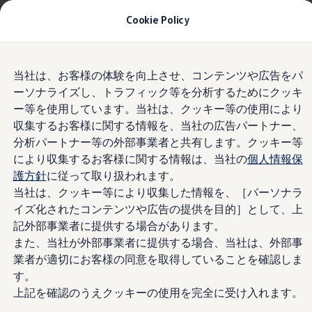
適用金利2.99% 月々20,800円〜
｜9月30日(水)ま
Cookie Policy
で
今すぐチェック
モデル＆見積りシミュレーション
Skip to
Skip
デジタルカタログ
当社は、お客様の体験を向上させ、コンテンツや広告をパ
main
to
LEDテールランプ(ダイナミックターンイン
セーフティ マイスター
ーソナライズし、トラフィック等を分析するためにクッキ
content
footer
デジタルカタログ
ジケーター付)
ー等を使用しています。当社は、クッキー等の使用により
ID. Buzz
T-Cross
収集するお客様に関する情報を、当社の広告パートナー、
Tiguan
分析パートナー等の外部事業者と共有します。クッキー等
Golf
により収集するお客様に関する情報は、当社の
個人情報保
流れるように点滅する
Golf GTI
Golf R
護方針
に従って取り扱われます。
Golf Variant
当社は、クッキー等により収集した情報を、［パーソナラ
光で際立ち、追突の危
Golf R Variant
イズ化されたコンテンツや広告の提供を目的］として、上
Passat
ID.4
記外部事業者に提供する場合があります。
険性を軽減。
Polo
また、当社が外部事業者に提供する場合、当社は、外部事
Polo GTI
業者が適切にお客様の同意を取得していることを確認しま
Golf Touran
T-Roc
す。
T-Roc R
上記を確認のうえクッキーの使用を完全に受け入れます。
フォルクスワーゲンマガジン
キャンペーン/イベント