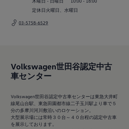
木曜日
-
日曜日
10:00
-
18:00
サービスと純正部品
フォルクスワーゲン純正部品のメリット
定休日火曜日、水曜日
点検と車検
修理と点検
03-5758-6529
エンジンオイルおよびフルード類
ホイールとタイヤ
路上故障に関するサポート
フォルクスワーゲンサービス
アクセサリー
Lifestyle & goods
Car Navigation System
Drive Recorder
Volkswagen世田谷認定中古
お客様情報
リサイクルへの取組み
車センター
警告灯とインジケーターランプ
特定整備情報
ユーザーガイド
運転上の注意
Volkswagen世田谷認定中古車センターは東急大井町
自動車リサイクル法
ロイヤリティプログラム
線尾山台駅、東急田園都市線二子玉川駅より車で５
安心プログラム
分の多摩川河川敷沿いのロケーション。
メンテナンスプログラム
大型展示場には常時３０台～４０台程の認定中古車
延長保証ウォルフィサポート
カスタマーセンター
を展示しております。
タイヤパンク補償