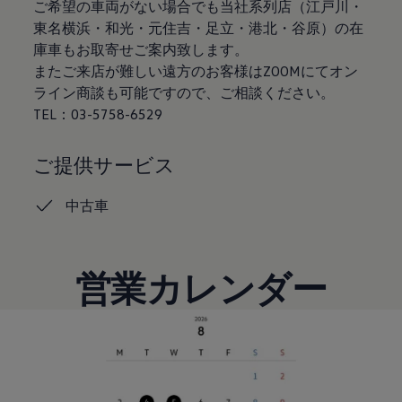
ご希望の車両がない場合でも当社系列店（江戸川・
認定中古車
東名横浜・和光・元住吉・足立・港北・谷原）の在
“Certified Pre-Owned”の品質とは
延長保証サービスガイド
庫車もお取寄せご案内致します。
9つの約束
またご来店が難しい遠方のお客様はZOOMにてオン
スマート買取
ライン商談も可能ですので、ご相談ください。
キャンペーン/ファイナンスプログラム
フォルクスワーゲンについて
TEL：03-5758-6529
企業情報
会社概要
会社概要EN
ご提供サービス
採用情報
正規ディーラー地域別採用情報
中古車
倫理・リスク管理・コンプライアンス
プレスリリース
2025
2024
2023
営業カレンダー
2022
2021
2020
2019
2018
2017
2016
2015