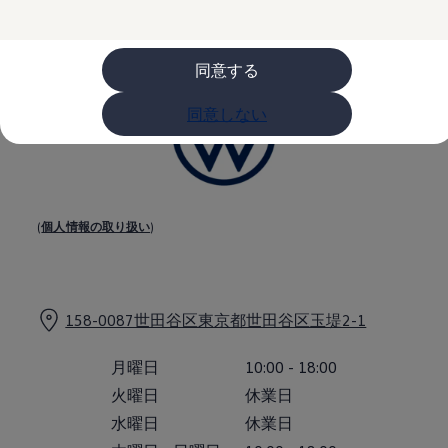
購入検討中の方へ
オファー(購入サポート・金利情報)
オファー
金利情報
同意する
Golf お乗り換えを10万円補助
Tiguan 購入後、5年間の安心サポートが無償
同意しない
Golf Variant お乗り換えを10万円補助
Volkswagenアンバサダープログラム
ファイナンシャルサービス
ファイナンシャルサービス
フォルクスワーゲン自動車保険プラス
Volkswagen Card
お支払いシミュレーション
(
個人情報の取り扱い
)
モデル別月々のお支払い例
ライフスタイルに合ったプランをみつける
カスタマーポータル 登録・ログイン
Match Maker 登録・ログイン
補助金・エコカー優遇制度
158-0087世田谷区東京都世田谷区玉堤2-1
補助金・エコカー優遇制度
ID.4
月曜日
10:00
-
18:00
Golf
Golf Variant
火曜日
休業日
Passat
水曜日
休業日
ID. Buzz
アフターサービス