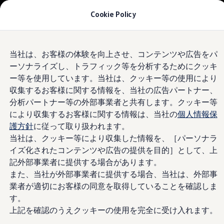
モデル＆見積りシミュレーション
Cookie Policy
デジタルカタログ
セーフティ マイスター
デジタルカタログ
Skip to
Skip
ID. Buzz
Volkswagen
世田谷認定中古
当社は、お客様の体験を向上させ、コンテンツや広告をパ
main
to
T-Cross
ーソナライズし、トラフィック等を分析するためにクッキ
content
footer
Tiguan
車センター
Golf
ー等を使用しています。当社は、クッキー等の使用により
Golf GTI
収集するお客様に関する情報を、当社の広告パートナー、
Golf R
分析パートナー等の外部事業者と共有します。クッキー等
Golf Variant
Golf R Variant
により収集するお客様に関する情報は、当社の
個人情報保
Passat
護方針
に従って取り扱われます。
ID.4
当社は、クッキー等により収集した情報を、［パーソナラ
Polo
Polo GTI
イズ化されたコンテンツや広告の提供を目的］として、上
Golf Touran
記外部事業者に提供する場合があります。
T-Roc
また、当社が外部事業者に提供する場合、当社は、外部事
T-Roc R
フォルクスワーゲンマガジン
業者が適切にお客様の同意を取得していることを確認しま
キャンペーン/イベント
す。
ライフスタイル
上記を確認のうえクッキーの使用を完全に受け入れます。
レビュー動画
ブランドストーリー