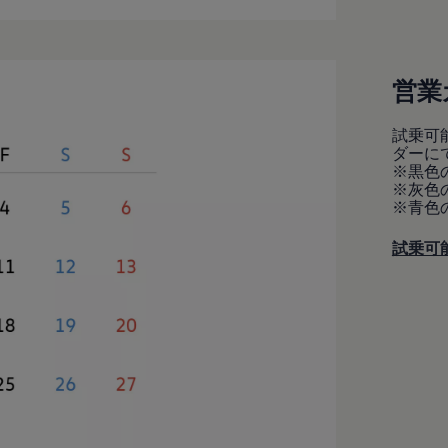
営業
試乗可
ダーに
※黒色
※灰色
※青色
試乗可