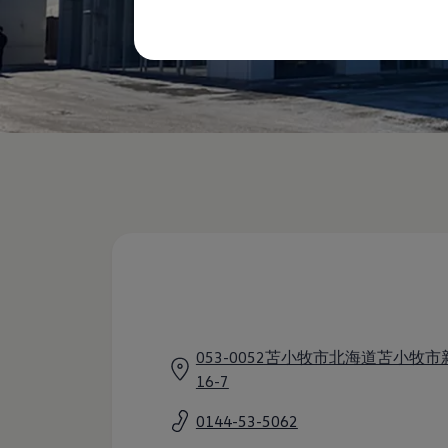
購入検討中の方へ
オファー(購入サポート・金利情報)
オファー
金利情報
Golf お乗り換えを10万円補助
Tiguan 購入後、5年間の安心サポートが無償
Golf Variant お乗り換えを10万円補助
Volkswagenアンバサダープログラム
ファイナンシャルサービス
ファイナンシャルサービス
フォルクスワーゲン自動車保険プラス
Volkswagen Card
お支払いシミュレーション
モデル別月々のお支払い例
ライフスタイルに合ったプランをみつける
カスタマーポータル 登録・ログイン
Match Maker 登録・ログイン
補助金・エコカー優遇制度
補助金・エコカー優遇制度
ID.4
053-0052苫小牧市北海道苫小牧市
Golf
16-7
Golf Variant
Passat
0144-53-5062
ID. Buzz
アフターサービス