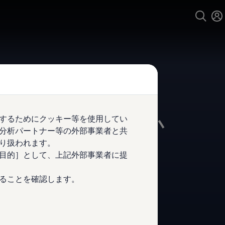
するためにクッキー等を使用してい
kswagen
札幌東・苫小
分析パートナー等の外部事業者と共
認定中古車センター
り扱われます。
目的］として、上記外部事業者に提
ることを確認します。