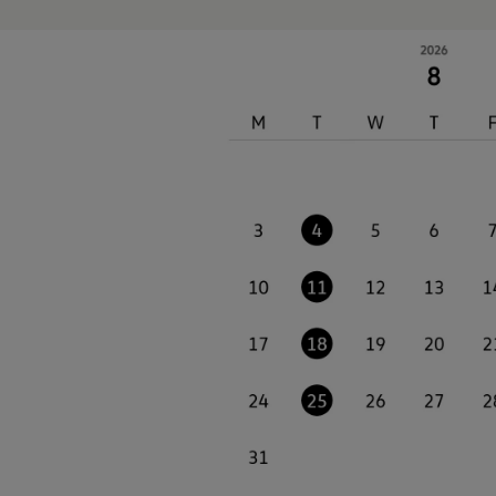
認定中古車
“Certified Pre-Owned”の品質とは
延長保証サービスガイド
9つの約束
スマート買取
キャンペーン/ファイナンスプログラム
フォルクスワーゲンについて
企業情報
会社概要
会社概要EN
採用情報
正規ディーラー地域別採用情報
倫理・リスク管理・コンプライアンス
プレスリリース
2025
2024
2023
2022
2021
2020
2019
2018
2017
2016
2015