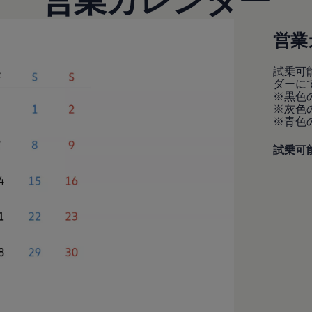
営業
試乗可
ダーに
※黒色
※灰色
※青色
試乗可