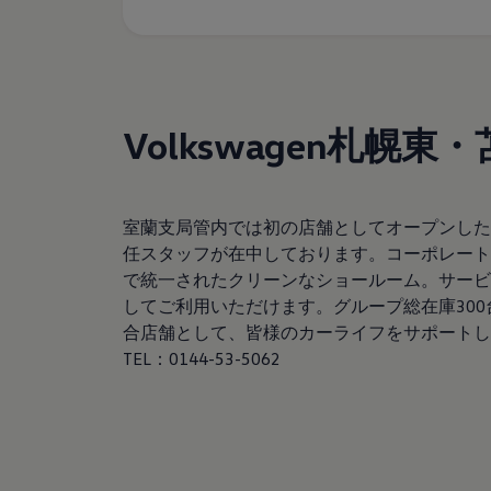
サービスと純正部品
フォルクスワーゲン純正部品のメリット
点検と車検
修理と点検
エンジンオイルおよびフルード類
ホイールとタイヤ
路上故障に関するサポート
Volkswagen札幌
フォルクスワーゲンサービス
アクセサリー
Lifestyle & goods
Car Navigation System
室蘭支局管内では初の店舗としてオープンしたVo
Drive Recorder
お客様情報
任スタッフが在中しております。コーポレート
リサイクルへの取組み
で統一されたクリーンなショールーム。サービ
警告灯とインジケーターランプ
してご利用いただけます。グループ総在庫300台
特定整備情報
ユーザーガイド
合店舗として、皆様のカーライフをサポートし
運転上の注意
TEL：0144-53-5062
自動車リサイクル法
ロイヤリティプログラム
安心プログラム
メンテナンスプログラム
延長保証ウォルフィサポート
カスタマーセンター
タイヤパンク補償