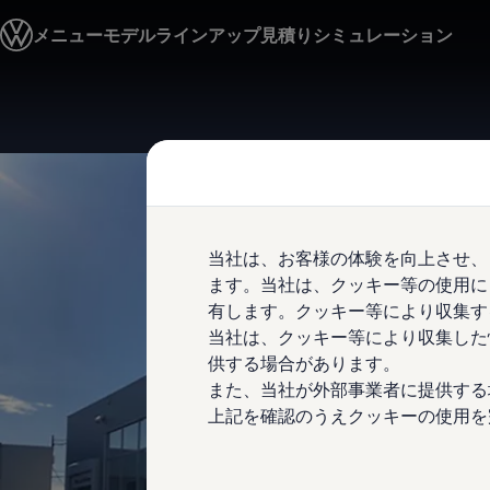
モデル＆見積りシミュレーション
メニュー
モデルラインアップ
見積りシミュレーション
デジタルカタログ
セーフティ マイスター
デジタルカタログ
ID. Buzz
Skip to
Skip
T-Cross
main
to
Tiguan
content
footer
Golf
Golf GTI
Golf R
Golf Variant
Golf R Variant
当社は、お客様の体験を向上させ、
Passat
ID.4
ます。当社は、クッキー等の使用に
Polo
有します。クッキー等により収集す
Polo GTI
当社は、クッキー等により収集した
Golf Touran
T-Roc
供する場合があります。
T-Roc R
また、当社が外部事業者に提供する
フォルクスワーゲンマガジン
上記を確認のうえクッキーの使用を
キャンペーン/イベント
ライフスタイル
レビュー動画
ブランドストーリー