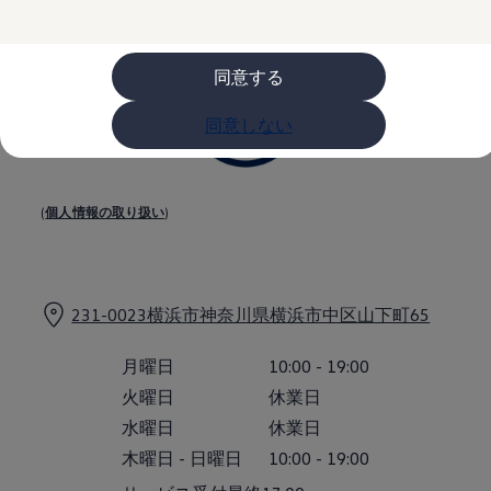
購入検討中の方へ
オファー(購入サポート・金利情報)
オファー
金利情報
同意する
Golf お乗り換えを10万円補助
Tiguan 購入後、5年間の安心サポートが無償
同意しない
Golf Variant お乗り換えを10万円補助
Volkswagenアンバサダープログラム
ファイナンシャルサービス
ファイナンシャルサービス
フォルクスワーゲン自動車保険プラス
(
個人情報の取り扱い
)
Volkswagen Card
お支払いシミュレーション
モデル別月々のお支払い例
ライフスタイルに合ったプランをみつける
カスタマーポータル 登録・ログイン
231-0023横浜市神奈川県横浜市中区山下町65
Match Maker 登録・ログイン
補助金・エコカー優遇制度
補助金・エコカー優遇制度
月曜日
10:00
-
19:00
ID.4
火曜日
休業日
Golf
Golf Variant
水曜日
休業日
Passat
木曜日
-
日曜日
10:00
-
19:00
ID. Buzz
アフターサービス