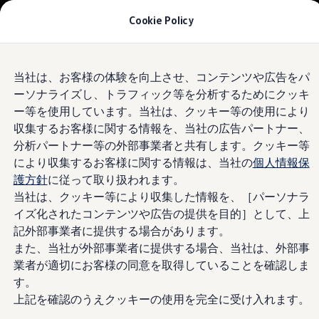
モデル＆見積りシミュレーション
Cookie Policy
デジタルカタログ
セーフティ マイスター
デジタルカタログ
Skip to
Skip
ID. Buzz
Volkswagen
ベイサイド横浜
当社は、お客様の体験を向上させ、コンテンツや広告をパ
main
to
T-Cross
ーソナライズし、トラフィック等を分析するためにクッキ
content
footer
Tiguan
Golf
4.9
|
370 レビュー
ー等を使用しています。当社は、クッキー等の使用により
Golf GTI
収集するお客様に関する情報を、当社の広告パートナー、
Golf R
分析パートナー等の外部事業者と共有します。クッキー等
Golf Variant
Golf R Variant
により収集するお客様に関する情報は、当社の
個人情報保
Passat
護方針
に従って取り扱われます。
ID.4
当社は、クッキー等により収集した情報を、［パーソナラ
Polo
Polo GTI
イズ化されたコンテンツや広告の提供を目的］として、上
Golf Touran
記外部事業者に提供する場合があります。
T-Roc
また、当社が外部事業者に提供する場合、当社は、外部事
T-Roc R
フォルクスワーゲンマガジン
業者が適切にお客様の同意を取得していることを確認しま
キャンペーン/イベント
す。
ライフスタイル
上記を確認のうえクッキーの使用を完全に受け入れます。
レビュー動画
ブランドストーリー