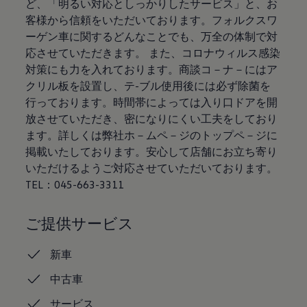
ど、「明るい対応としっかりしたサービス」と、お
認定中古車
客様から信頼をいただいております。フォルクスワ
“Certified Pre-Owned”の品質とは
延長保証サービスガイド
ーゲン車に関するどんなことでも、万全の体制で対
9つの約束
応させていただきます。 また、コロナウィルス感染
スマート買取
対策にも力を入れております。商談コ－ナ－にはア
キャンペーン/ファイナンスプログラム
フォルクスワーゲンについて
クリル板を設置し、テ-ブル使用後には必ず除菌を
企業情報
行っております。時間帯によっては入り口ドアを開
会社概要
放させていただき、密になりにくい工夫をしており
会社概要EN
採用情報
ます。詳しくは弊社ホ－ムペ－ジのトップペ－ジに
正規ディーラー地域別採用情報
掲載いたしております。安心して店舗にお立ち寄り
倫理・リスク管理・コンプライアンス
いただけるようご対応させていただいております。
プレスリリース
2025
TEL：045-663-3311
2024
2023
2022
ご提供サービス
2021
2020
新車
2019
2018
中古車
2017
2016
サービス
2015