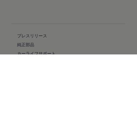
プレスリリース
純正部品
カーライフサポート
フォルクスワーゲン自動車保険プラス
安全性
バリアフリー
採用情報
キャンペーン/イベント
ファイナンシャルサービス
純正ナビゲーションのアップデート情報
ドライブレコーダー
コンプライアンス