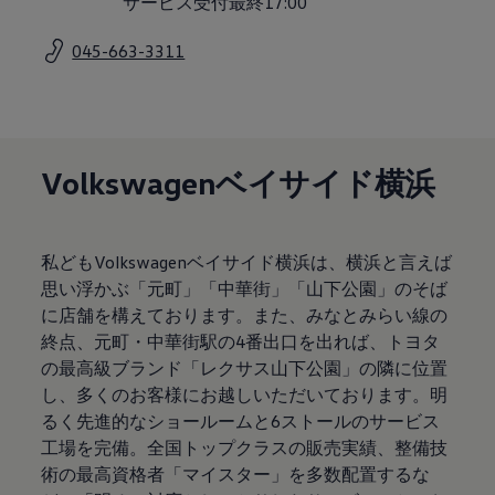
サービス受付最終17:00
サービスと純正部品
フォルクスワーゲン純正部品のメリット
045-663-3311
点検と車検
修理と点検
エンジンオイルおよびフルード類
ホイールとタイヤ
路上故障に関するサポート
フォルクスワーゲンサービス
アクセサリー
Volkswagenベイサイド横浜
Lifestyle & goods
Car Navigation System
Drive Recorder
お客様情報
私どもVolkswagenベイサイド横浜は、横浜と言えば
リサイクルへの取組み
思い浮かぶ「元町」「中華街」「山下公園」のそば
警告灯とインジケーターランプ
特定整備情報
に店舗を構えております。また、みなとみらい線の
ユーザーガイド
終点、元町・中華街駅の4番出口を出れば、トヨタ
運転上の注意
の最高級ブランド「レクサス山下公園」の隣に位置
自動車リサイクル法
ロイヤリティプログラム
し、多くのお客様にお越しいただいております。明
安心プログラム
るく先進的なショールームと6ストールのサービス
メンテナンスプログラム
工場を完備。全国トップクラスの販売実績、整備技
延長保証ウォルフィサポート
カスタマーセンター
術の最高資格者「マイスター」を多数配置するな
タイヤパンク補償