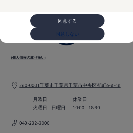
購入検討中の方へ
オファー(購入サポート・金利情報)
オファー
金利情報
同意する
Golf お乗り換えを10万円補助
Tiguan 購入後、5年間の安心サポートが無償
同意しない
Golf Variant お乗り換えを10万円補助
Volkswagenアンバサダープログラム
ファイナンシャルサービス
ファイナンシャルサービス
フォルクスワーゲン自動車保険プラス
(
個人情報の取り扱い
)
Volkswagen Card
お支払いシミュレーション
モデル別月々のお支払い例
ライフスタイルに合ったプランをみつける
カスタマーポータル 登録・ログイン
260-0001千葉市千葉県千葉市中央区都町6-8-48
Match Maker 登録・ログイン
補助金・エコカー優遇制度
補助金・エコカー優遇制度
月曜日
休業日
ID.4
火曜日
-
日曜日
10:00
-
18:30
Golf
Golf Variant
Passat
043-232-3000
ID. Buzz
アフターサービス