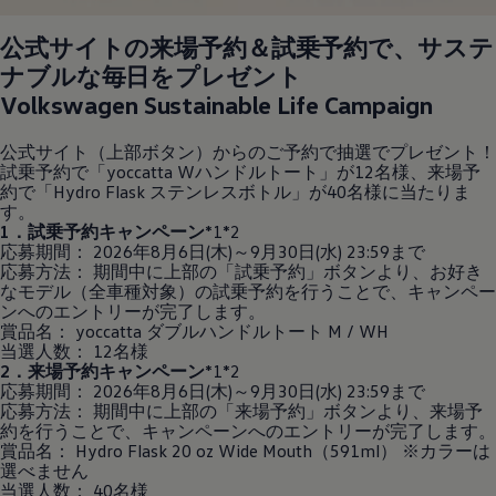
公式サイトの来場予約＆試乗予約で、サステ
ナブルな毎日をプレゼント
Volkswagen
Sustainable Life Campaign
公式サイト（上部ボタン）からのご予約で抽選でプレゼント！
試乗予約で「yoccatta Wハンドルトート」が12名様、来場予
約で「Hydro Flask ステンレスボトル」が40名様に当たりま
す。
1．試乗予約キャンペーン
*1*2
応募期間： 2026年8月6日(木)～9月30日(水) 23:59まで
応募方法： 期間中に上部の「試乗予約」ボタンより、お好き
なモデル（全車種対象）の試乗予約を行うことで、キャンペー
ンへのエントリーが完了します。
賞品名： yoccatta ダブルハンドルトート M / WH
当選人数： 12名様
2．来場予約キャンペーン
*1*2
応募期間： 2026年8月6日(木)～9月30日(水) 23:59まで
応募方法： 期間中に上部の「来場予約」ボタンより、来場予
約を行うことで、キャンペーンへのエントリーが完了します。
賞品名： Hydro Flask 20 oz Wide Mouth（591ml） ※カラーは
選べません
当選人数： 40名様