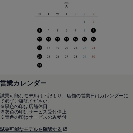
認定中古車
“Certified Pre-Owned”の品質とは
延長保証サービスガイド
9つの約束
スマート買取
キャンペーン/ファイナンスプログラム
フォルクスワーゲンについて
企業情報
会社概要
会社概要EN
採用情報
正規ディーラー地域別採用情報
倫理・リスク管理・コンプライアンス
プレスリリース
2025
営業カレンダー
2024
2023
2022
試乗可能なモデルは下記より、店舗の営業日はカレンダーに
2021
て必ずご確認ください。
2020
※黒色の印は店舗休日
2019
※灰色の印はサービス受付停止
2018
※青色の印はサービスのみ受付
2017
2016
試乗可能なモデルを確認する
2015