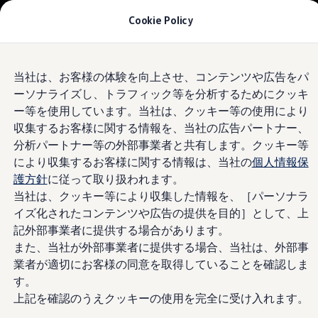
モデル＆見積りシミュレーション
Cookie Policy
デジタルカタログ
セーフティ マイスター
デジタルカタログ
Skip to
Skip
ID. Buzz
Volkswagen
千葉中央
当社は、お客様の体験を向上させ、コンテンツや広告をパ
main
to
T-Cross
ーソナライズし、トラフィック等を分析するためにクッキ
content
footer
Tiguan
Golf
4.8
|
194 レビュー
ー等を使用しています。当社は、クッキー等の使用により
Golf GTI
収集するお客様に関する情報を、当社の広告パートナー、
Golf R
分析パートナー等の外部事業者と共有します。クッキー等
Golf Variant
Golf R Variant
により収集するお客様に関する情報は、当社の
個人情報保
Passat
護方針
に従って取り扱われます。
ID.4
当社は、クッキー等により収集した情報を、［パーソナラ
Polo
Polo GTI
イズ化されたコンテンツや広告の提供を目的］として、上
Golf Touran
記外部事業者に提供する場合があります。
T-Roc
また、当社が外部事業者に提供する場合、当社は、外部事
T-Roc R
フォルクスワーゲンマガジン
業者が適切にお客様の同意を取得していることを確認しま
キャンペーン/イベント
す。
ライフスタイル
上記を確認のうえクッキーの使用を完全に受け入れます。
レビュー動画
ブランドストーリー