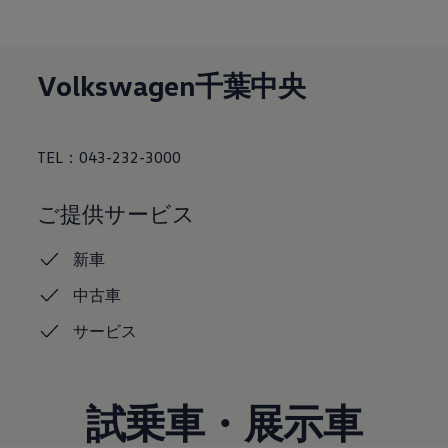
サービスと純正部品
フォルクスワーゲン純正部品のメリット
点検と車検
修理と点検
Volkswagen千葉中央
エンジンオイルおよびフルード類
ホイールとタイヤ
路上故障に関するサポート
フォルクスワーゲンサービス
アクセサリー
TEL：043-232-3000
Lifestyle & goods
Car Navigation System
Drive Recorder
ご提供サービス
お客様情報
リサイクルへの取組み
新車
警告灯とインジケーターランプ
特定整備情報
中古車
ユーザーガイド
運転上の注意
サービス
自動車リサイクル法
ロイヤリティプログラム
安心プログラム
メンテナンスプログラム
延長保証ウォルフィサポート
試乗車・展示車
カスタマーセンター
タイヤパンク補償