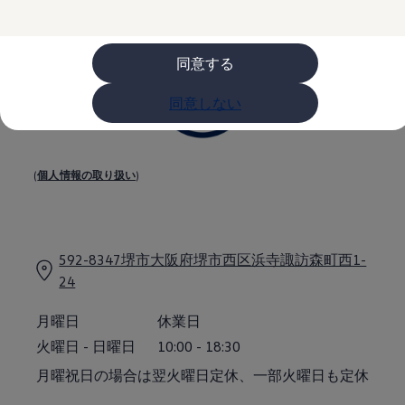
購入検討中の方へ
オファー(購入サポート・金利情報)
オファー
金利情報
同意する
Golf お乗り換えを10万円補助
Tiguan 購入後、5年間の安心サポートが無償
同意しない
Golf Variant お乗り換えを10万円補助
Volkswagenアンバサダープログラム
ファイナンシャルサービス
ファイナンシャルサービス
フォルクスワーゲン自動車保険プラス
(
個人情報の取り扱い
)
Volkswagen Card
お支払いシミュレーション
モデル別月々のお支払い例
ライフスタイルに合ったプランをみつける
カスタマーポータル 登録・ログイン
592-8347堺市大阪府堺市西区浜寺諏訪森町西1-
Match Maker 登録・ログイン
24
補助金・エコカー優遇制度
補助金・エコカー優遇制度
ID.4
月曜日
休業日
Golf
火曜日
-
日曜日
10:00
-
18:30
Golf Variant
Passat
月曜祝日の場合は翌火曜日定休、一部火曜日も定休
ID. Buzz
アフターサービス