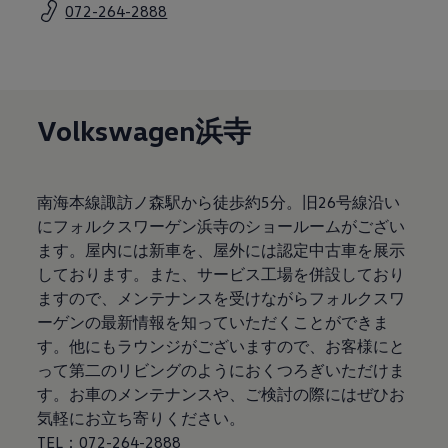
072-264-2888
サービスと純正部品
フォルクスワーゲン純正部品のメリット
点検と車検
修理と点検
エンジンオイルおよびフルード類
ホイールとタイヤ
路上故障に関するサポート
Volkswagen浜寺
フォルクスワーゲンサービス
アクセサリー
Lifestyle & goods
Car Navigation System
南海本線諏訪ノ森駅から徒歩約5分。旧26号線沿い
Drive Recorder
にフォルクスワーゲン浜寺のショールームがござい
お客様情報
リサイクルへの取組み
ます。屋内には新車を、屋外には認定中古車を展示
警告灯とインジケーターランプ
しております。また、サービス工場を併設しており
特定整備情報
ますので、メンテナンスを受けながらフォルクスワ
ユーザーガイド
運転上の注意
ーゲンの最新情報を知っていただくことができま
自動車リサイクル法
す。他にもラウンジがございますので、お客様にと
ロイヤリティプログラム
って第二のリビングのようにおくつろぎいただけま
安心プログラム
メンテナンスプログラム
す。お車のメンテナンスや、ご検討の際にはぜひお
延長保証ウォルフィサポート
気軽にお立ち寄りください。
カスタマーセンター
TEL：072-264-2888
タイヤパンク補償