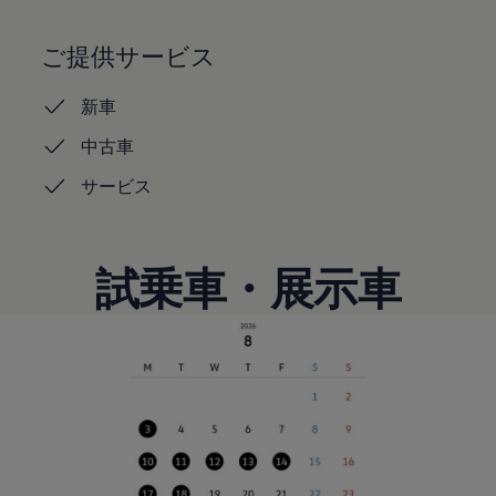
認定中古車
“Certified Pre-Owned”の品質とは
ご提供サービス
延長保証サービスガイド
9つの約束
スマート買取
新車
キャンペーン/ファイナンスプログラム
フォルクスワーゲンについて
中古車
企業情報
会社概要
サービス
会社概要EN
採用情報
正規ディーラー地域別採用情報
倫理・リスク管理・コンプライアンス
試乗車・展示車
プレスリリース
2025
2024
2023
2022
2021
2020
2019
2018
2017
2016
2015