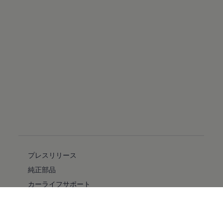
プレスリリース
純正部品
カーライフサポート
フォルクスワーゲン自動車保険プラス
安全性