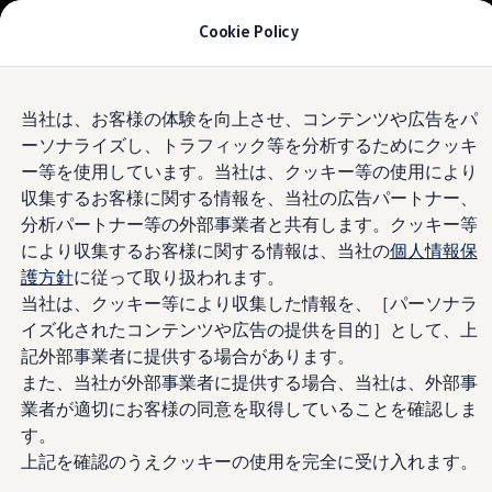
モデル＆見積りシミュレーション
Cookie Policy
デジタルカタログ
セーフティ マイスター
デジタルカタログ
Skip to
Skip
ID. Buzz
Volkswagen
浜寺
当社は、お客様の体験を向上させ、コンテンツや広告をパ
main
to
T-Cross
ーソナライズし、トラフィック等を分析するためにクッキ
content
footer
Tiguan
Golf
4.8
|
280 レビュー
ー等を使用しています。当社は、クッキー等の使用により
Golf GTI
収集するお客様に関する情報を、当社の広告パートナー、
Golf R
分析パートナー等の外部事業者と共有します。クッキー等
Golf Variant
Golf R Variant
により収集するお客様に関する情報は、当社の
個人情報保
Passat
護方針
に従って取り扱われます。
ID.4
当社は、クッキー等により収集した情報を、［パーソナラ
Polo
Polo GTI
イズ化されたコンテンツや広告の提供を目的］として、上
Golf Touran
記外部事業者に提供する場合があります。
T-Roc
また、当社が外部事業者に提供する場合、当社は、外部事
T-Roc R
フォルクスワーゲンマガジン
業者が適切にお客様の同意を取得していることを確認しま
キャンペーン/イベント
す。
ライフスタイル
上記を確認のうえクッキーの使用を完全に受け入れます。
レビュー動画
ブランドストーリー