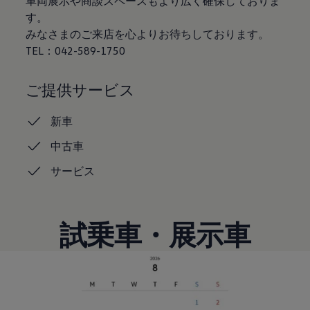
車両展示や商談スペースもより広く確保しておりま
認定中古車
す。
“Certified Pre-Owned”の品質とは
みなさまのご来店を心よりお待ちしております。
延長保証サービスガイド
9つの約束
TEL：042-589-1750
スマート買取
キャンペーン/ファイナンスプログラム
フォルクスワーゲンについて
ご提供サービス
企業情報
会社概要
新車
会社概要EN
採用情報
中古車
正規ディーラー地域別採用情報
倫理・リスク管理・コンプライアンス
サービス
プレスリリース
2025
2024
2023
2022
試乗車・展示車
2021
2020
2019
2018
2017
2016
2015