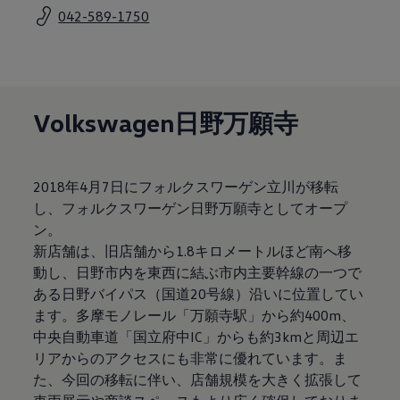
サービスと純正部品
042-589-1750
フォルクスワーゲン純正部品のメリット
点検と車検
修理と点検
エンジンオイルおよびフルード類
ホイールとタイヤ
路上故障に関するサポート
Volkswagen日野万願寺
フォルクスワーゲンサービス
アクセサリー
Lifestyle & goods
Car Navigation System
2018年4月7日にフォルクスワーゲン立川が移転
Drive Recorder
お客様情報
し、フォルクスワーゲン日野万願寺としてオープ
リサイクルへの取組み
ン。
警告灯とインジケーターランプ
新店舗は、旧店舗から1.8キロメートルほど南へ移
特定整備情報
ユーザーガイド
動し、日野市内を東西に結ぶ市内主要幹線の一つで
運転上の注意
ある日野バイパス（国道20号線）沿いに位置してい
自動車リサイクル法
ます。多摩モノレール「万願寺駅」から約400m、
ロイヤリティプログラム
安心プログラム
中央自動車道「国立府中IC」からも約3kmと周辺エ
メンテナンスプログラム
リアからのアクセスにも非常に優れています。ま
延長保証ウォルフィサポート
た、今回の移転に伴い、店舗規模を大きく拡張して
カスタマーセンター
タイヤパンク補償