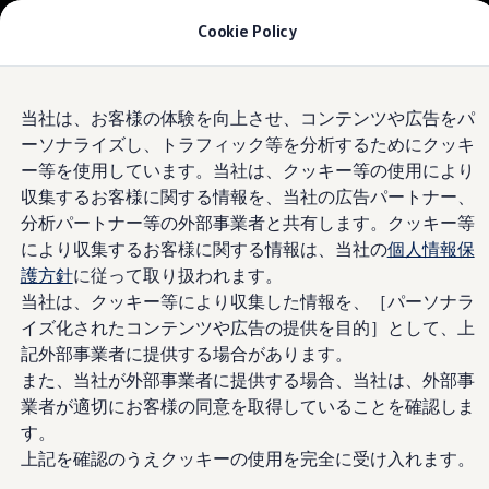
モデル＆見積りシミュレーション
Cookie Policy
デジタルカタログ
セーフティ マイスター
デジタルカタログ
Skip to
Skip
ID. Buzz
Volkswagen
日野万願寺
当社は、お客様の体験を向上させ、コンテンツや広告をパ
main
to
T-Cross
ーソナライズし、トラフィック等を分析するためにクッキ
content
footer
Tiguan
Golf
4.9
|
269 レビュー
ー等を使用しています。当社は、クッキー等の使用により
Golf GTI
収集するお客様に関する情報を、当社の広告パートナー、
Golf R
分析パートナー等の外部事業者と共有します。クッキー等
Golf Variant
Golf R Variant
により収集するお客様に関する情報は、当社の
個人情報保
Passat
護方針
に従って取り扱われます。
ID.4
当社は、クッキー等により収集した情報を、［パーソナラ
Polo
Polo GTI
イズ化されたコンテンツや広告の提供を目的］として、上
Golf Touran
記外部事業者に提供する場合があります。
T-Roc
また、当社が外部事業者に提供する場合、当社は、外部事
T-Roc R
フォルクスワーゲンマガジン
業者が適切にお客様の同意を取得していることを確認しま
キャンペーン/イベント
す。
ライフスタイル
上記を確認のうえクッキーの使用を完全に受け入れます。
レビュー動画
ブランドストーリー