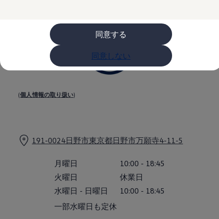
購入検討中の方へ
オファー(購入サポート・金利情報)
オファー
金利情報
同意する
Golf お乗り換えを10万円補助
Tiguan 購入後、5年間の安心サポートが無償
同意しない
Golf Variant お乗り換えを10万円補助
Volkswagenアンバサダープログラム
ファイナンシャルサービス
ファイナンシャルサービス
フォルクスワーゲン自動車保険プラス
(
個人情報の取り扱い
)
Volkswagen Card
お支払いシミュレーション
モデル別月々のお支払い例
ライフスタイルに合ったプランをみつける
カスタマーポータル 登録・ログイン
191-0024日野市東京都日野市万願寺4-11-5
Match Maker 登録・ログイン
補助金・エコカー優遇制度
補助金・エコカー優遇制度
月曜日
10:00
-
18:45
ID.4
火曜日
休業日
Golf
Golf Variant
水曜日
-
日曜日
10:00
-
18:45
Passat
一部水曜日も定休
ID. Buzz
アフターサービス