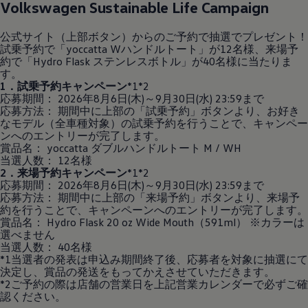
Volkswagen
Sustainable Life Campaign
公式サイト（上部ボタン）からのご予約で抽選でプレゼント！
試乗予約で「yoccatta Wハンドルトート」が12名様、来場予
約で「Hydro Flask ステンレスボトル」が40名様に当たりま
す。
1．試乗予約キャンペーン
*1*2
応募期間： 2026年8月6日(木)～9月30日(水) 23:59まで
応募方法： 期間中に上部の「試乗予約」ボタンより、お好き
なモデル（全車種対象）の試乗予約を行うことで、キャンペー
ンへのエントリーが完了します。
賞品名： yoccatta ダブルハンドルトート M / WH
当選人数： 12名様
2．来場予約キャンペーン
*1*2
応募期間： 2026年8月6日(木)～9月30日(水) 23:59まで
応募方法： 期間中に上部の「来場予約」ボタンより、来場予
約を行うことで、キャンペーンへのエントリーが完了します。
賞品名： Hydro Flask 20 oz Wide Mouth（591ml） ※カラーは
選べません
当選人数： 40名様
*1当選者の発表は申込み期間終了後、応募者を対象に抽選にて
決定し、賞品の発送をもってかえさせていただきます。
*2ご予約の際は店舗の営業日を上記営業カレンダーで必ずご確
認ください。