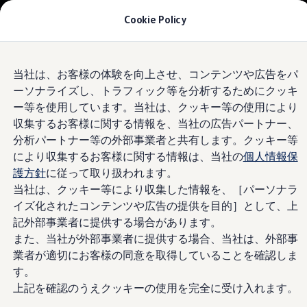
モデル＆見積りシミュレーション
Cookie Policy
デジタルカタログ
セーフティ マイスター
デジタルカタログ
Skip to
Skip
ID. Buzz
Volkswagen
池上
当社は、お客様の体験を向上させ、コンテンツや広告をパ
main
to
T-Cross
ーソナライズし、トラフィック等を分析するためにクッキ
content
footer
Tiguan
Golf
4.8
|
301 レビュー
ー等を使用しています。当社は、クッキー等の使用により
Golf GTI
収集するお客様に関する情報を、当社の広告パートナー、
Golf R
分析パートナー等の外部事業者と共有します。クッキー等
Golf Variant
Golf R Variant
により収集するお客様に関する情報は、当社の
個人情報保
Passat
護方針
に従って取り扱われます。
ID.4
当社は、クッキー等により収集した情報を、［パーソナラ
Polo
Polo GTI
イズ化されたコンテンツや広告の提供を目的］として、上
Golf Touran
記外部事業者に提供する場合があります。
T-Roc
また、当社が外部事業者に提供する場合、当社は、外部事
T-Roc R
フォルクスワーゲンマガジン
業者が適切にお客様の同意を取得していることを確認しま
キャンペーン/イベント
す。
ライフスタイル
上記を確認のうえクッキーの使用を完全に受け入れます。
レビュー動画
ブランドストーリー