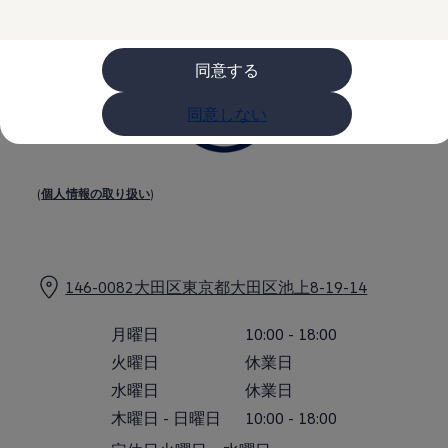
購入検討中の方へ
オファー(購入サポート・金利情報)
オファー
金利情報
同意する
Golf お乗り換えを10万円補助
Tiguan 購入後、5年間の安心サポートが無償
同意しない
Golf Variant お乗り換えを10万円補助
Volkswagenアンバサダープログラム
ファイナンシャルサービス
ファイナンシャルサービス
フォルクスワーゲン自動車保険プラス
(
個人情報の取り扱い
)
Volkswagen Card
お支払いシミュレーション
モデル別月々のお支払い例
ライフスタイルに合ったプランをみつける
カスタマーポータル 登録・ログイン
146-0082大田区東京都大田区池上8-19-14
Match Maker 登録・ログイン
補助金・エコカー優遇制度
補助金・エコカー優遇制度
月曜日
10:00
-
18:00
ID.4
火曜日
休業日
Golf
Golf Variant
水曜日
休業日
Passat
木曜日
-
日曜日
10:00
-
18:00
ID. Buzz
アフターサービス