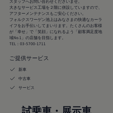
スタッフへお問い合わせくださいませ。
認定中古車
大きなサービス工場を２階に併設していますので、
“Certified Pre-Owned”の品質とは
延長保証サービスガイド
アフターメンテナンスもご安心ください。
9つの約束
フォルクスワーゲン池上はみなさまの快適なカーラ
スマート買取
イフをお手伝いしてまいります。たくさんのお客様
キャンペーン/ファイナンスプログラム
フォルクスワーゲンについて
が「幸せ」で「笑顔」になれるよう「顧客満足度地
企業情報
域No.1」の店舗を目指します。
会社概要
TEL：03-5700-1711
会社概要EN
採用情報
正規ディーラー地域別採用情報
ご提供サービス
倫理・リスク管理・コンプライアンス
プレスリリース
2025
新車
2024
2023
中古車
2022
2021
サービス
2020
2019
2018
2017
試乗車・展示車
2016
2015