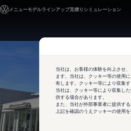
モデル＆見積りシミュレーション
メニュー
モデルラインアップ
見積りシミュレーション
デジタルカタログ
セーフティ マイスター
デジタルカタログ
ID. Buzz
Skip to
Skip
T-Cross
main
to
Tiguan
content
footer
Golf
Golf GTI
Golf R
Golf Variant
Golf R Variant
当社は、お客様の体験を向上させ、
Passat
ID.4
ます。当社は、クッキー等の使用に
Polo
有します。クッキー等により収集す
Polo GTI
当社は、クッキー等により収集した
Golf Touran
T-Roc
供する場合があります。
T-Roc R
また、当社が外部事業者に提供する
フォルクスワーゲンマガジン
上記を確認のうえクッキーの使用を
キャンペーン/イベント
ライフスタイル
レビュー動画
ブランドストーリー