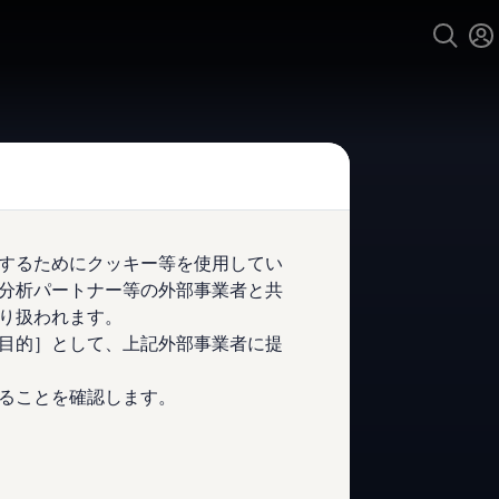
するためにクッキー等を使用してい
kswagen
伊勢崎
分析パートナー等の外部事業者と共
り扱われます。
4.9
|
278 レビュー
目的］として、上記外部事業者に提
ることを確認します。