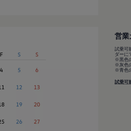
営業
試乗可
ダーに
※黒色
※灰色
※青色
試乗可