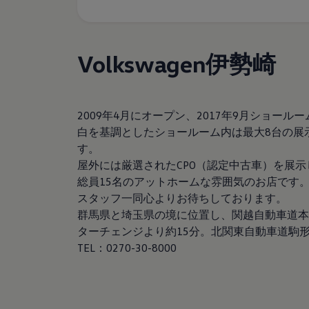
サービスと純正部品
フォルクスワーゲン純正部品のメリット
点検と車検
修理と点検
Volkswagen伊勢崎
エンジンオイルおよびフルード類
ホイールとタイヤ
路上故障に関するサポート
フォルクスワーゲンサービス
アクセサリー
2009年4月にオープン、2017年9月ショー
Lifestyle & goods
白を基調としたショールーム内は最大8台の展
Car Navigation System
Drive Recorder
す。
お客様情報
屋外には厳選されたCPO（認定中古車）を展
リサイクルへの取組み
総員15名のアットホームな雰囲気のお店です
警告灯とインジケーターランプ
特定整備情報
スタッフ一同心よりお待ちしております。
ユーザーガイド
群馬県と埼玉県の境に位置し、関越自動車道本
運転上の注意
ターチェンジより約15分。北関東自動車道駒形
自動車リサイクル法
ロイヤリティプログラム
TEL：0270-30-8000
安心プログラム
メンテナンスプログラム
延長保証ウォルフィサポート
カスタマーセンター
タイヤパンク補償