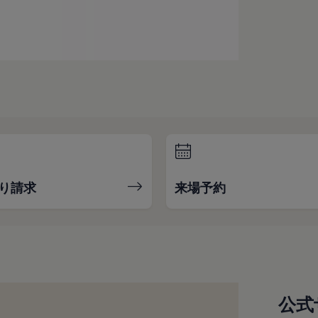
り請求
来場予約
公式