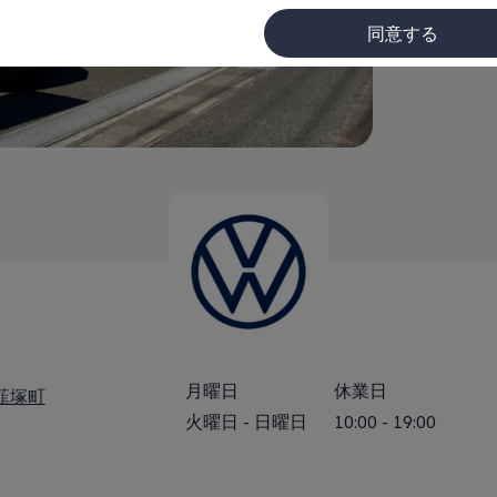
同意する
(
個人情報
に
月曜日
休業日
市韮塚町
火曜日
-
日曜日
10:00
-
19:00