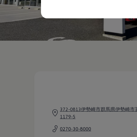
購入検討中の方へ
オファー(購入サポート・金利情報)
オファー
金利情報
Golf お乗り換えを10万円補助
Tiguan 購入後、5年間の安心サポートが無償
Golf Variant お乗り換えを10万円補助
Volkswagenアンバサダープログラム
ファイナンシャルサービス
ファイナンシャルサービス
フォルクスワーゲン自動車保険プラス
Volkswagen Card
お支払いシミュレーション
モデル別月々のお支払い例
ライフスタイルに合ったプランをみつける
カスタマーポータル 登録・ログイン
Match Maker 登録・ログイン
補助金・エコカー優遇制度
補助金・エコカー優遇制度
ID.4
372-0813伊勢崎市群馬県伊勢崎
Golf
1179-5
Golf Variant
Passat
0270-30-8000
ID. Buzz
アフターサービス