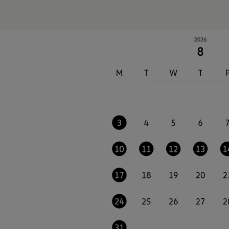
認定中古車
“Certified Pre-Owned”の品質とは
延長保証サービスガイド
9つの約束
スマート買取
キャンペーン/ファイナンスプログラム
フォルクスワーゲンについて
企業情報
会社概要
会社概要EN
採用情報
正規ディーラー地域別採用情報
倫理・リスク管理・コンプライアンス
プレスリリース
2025
2024
2023
2022
2021
2020
2019
2018
2017
2016
2015