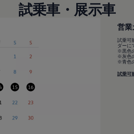
試乗車・展示車
営業
試乗可
ダーに
※黒色
※灰色
※青色
試乗可