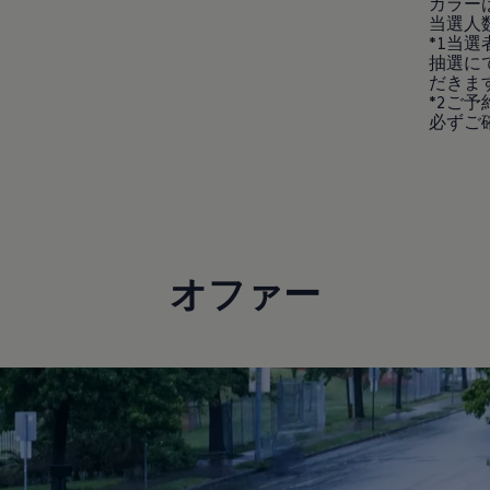
カラー
当選人数
*1当
抽選に
だきま
*2ご
必ずご
オファー