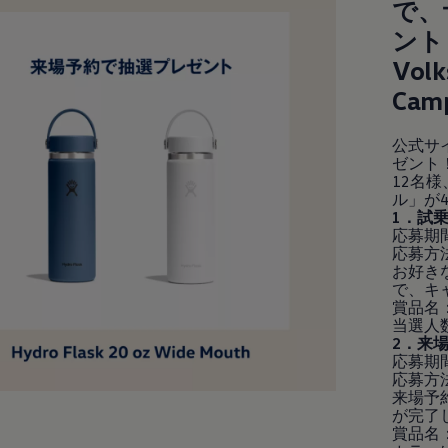
で、
ント
Vol
Cam
公式サ
ゼント！
12名様
ル」が
1．試
応募期間：
応募方
お好き
で、キ
賞品名：
当選人数
2．来
応募期間：
応募方
来場予
が完了
賞品名： H