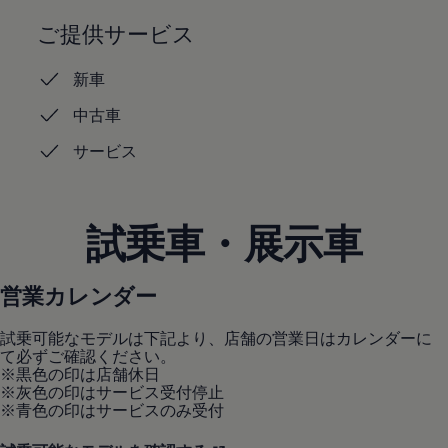
認定中古車
ご提供サービス
“Certified Pre-Owned”の品質とは
延長保証サービスガイド
9つの約束
新車
スマート買取
キャンペーン/ファイナンスプログラム
中古車
フォルクスワーゲンについて
企業情報
サービス
会社概要
会社概要EN
採用情報
正規ディーラー地域別採用情報
試乗車・展示車
倫理・リスク管理・コンプライアンス
プレスリリース
2025
2024
営業カレンダー
2023
2022
2021
試乗可能なモデルは下記より、店舗の営業日はカレンダーに
2020
て必ずご確認ください。
2019
※黒色の印は店舗休日
2018
※灰色の印はサービス受付停止
2017
※青色の印はサービスのみ受付
2016
2015