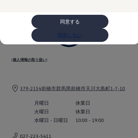
購入検討中の方へ
オファー(購入サポート・金利情報)
オファー
金利情報
同意する
Golf お乗り換えを10万円補助
Tiguan 購入後、5年間の安心サポートが無償
同意しない
Golf Variant お乗り換えを10万円補助
Volkswagenアンバサダープログラム
ファイナンシャルサービス
ファイナンシャルサービス
フォルクスワーゲン自動車保険プラス
(
個人情報の取り扱い
)
Volkswagen Card
お支払いシミュレーション
モデル別月々のお支払い例
ライフスタイルに合ったプランをみつける
カスタマーポータル 登録・ログイン
379-2154前橋市群馬県前橋市天川大島町1-7-10
Match Maker 登録・ログイン
補助金・エコカー優遇制度
補助金・エコカー優遇制度
月曜日
休業日
ID.4
火曜日
休業日
Golf
Golf Variant
水曜日
-
日曜日
10:00
-
19:00
Passat
ID. Buzz
アフターサービス
027-223-5411