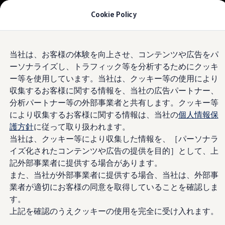
モデル＆見積りシミュレーション
Cookie Policy
デジタルカタログ
セーフティ マイスター
デジタルカタログ
Skip to
Skip
ID. Buzz
Volkswagen
前橋天川
当社は、お客様の体験を向上させ、コンテンツや広告をパ
main
to
T-Cross
ーソナライズし、トラフィック等を分析するためにクッキ
content
footer
Tiguan
Golf
4.9
|
255 レビュー
ー等を使用しています。当社は、クッキー等の使用により
Golf GTI
収集するお客様に関する情報を、当社の広告パートナー、
Golf R
分析パートナー等の外部事業者と共有します。クッキー等
Golf Variant
Golf R Variant
により収集するお客様に関する情報は、当社の
個人情報保
Passat
護方針
に従って取り扱われます。
ID.4
当社は、クッキー等により収集した情報を、［パーソナラ
Polo
Polo GTI
イズ化されたコンテンツや広告の提供を目的］として、上
Golf Touran
記外部事業者に提供する場合があります。
T-Roc
また、当社が外部事業者に提供する場合、当社は、外部事
T-Roc R
フォルクスワーゲンマガジン
業者が適切にお客様の同意を取得していることを確認しま
キャンペーン/イベント
す。
ライフスタイル
上記を確認のうえクッキーの使用を完全に受け入れます。
レビュー動画
ブランドストーリー