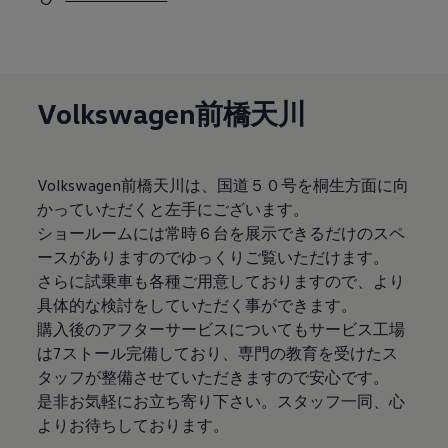
サービスと純正部品
フォルクスワーゲン純正部品のメリット
点検と車検
修理と点検
エンジンオイルおよびフルード類
ホイールとタイヤ
Volkswagen前橋天川
路上故障に関するサポート
フォルクスワーゲンサービス
アクセサリー
Lifestyle & goods
Volkswagen前橋天川は、国道５０号を桐生方面に向
Car Navigation System
かっていただくと左手にございます。
Drive Recorder
お客様情報
ショールームには常時６台を展示できるだけのスペ
リサイクルへの取組み
ースがありますのでゆっくりご覧いただけます。
警告灯とインジケーターランプ
さらに試乗車も各種ご用意しておりますので、より
特定整備情報
ユーザーガイド
具体的な検討をしていただく事ができます。
運転上の注意
購入後のアフターサービスについてもサービス工場
自動車リサイクル法
は7ストール完備しており、専門の教育を受けたス
ロイヤリティプログラム
安心プログラム
タッフが整備させていただきますので安心です。
メンテナンスプログラム
是非お気軽にお立ち寄り下さい。スタッフ一同、心
延長保証ウォルフィサポート
よりお待ちしております。
カスタマーセンター
タイヤパンク補償