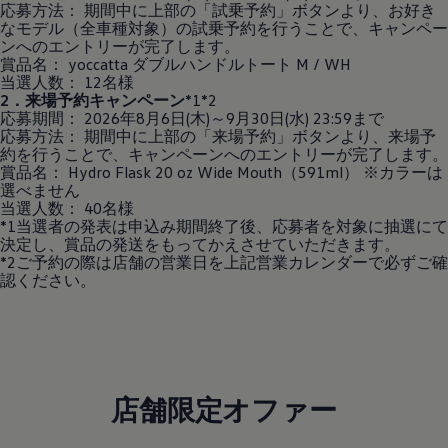
応募方法： 期間中に上部の「試乗予約」ボタンより、お好き
なモデル（全車種対象）の試乗予約を行うことで、キャンペー
ンへのエントリーが完了します。
賞品名： yoccatta ダブルハンドルトート M / WH
当選人数： 12名様
2．来場予約キャンペーン
*1*2
応募期間： 2026年8月6日(木)～9月30日(水) 23:59まで
応募方法： 期間中に上部の「来場予約」ボタンより、来場予
約を行うことで、キャンペーンへのエントリーが完了します。
賞品名： Hydro Flask 20 oz Wide Mouth（591ml） ※カラーは
選べません
当選人数： 40名様
*1当選者の発表は申込み期間終了後、応募者を対象に抽選にて
決定し、賞品の発送をもってかえさせていただきます。
*2ご予約の際は店舗の営業日を上記営業カレンダーで必ずご確
認ください。
店舗限定オファー