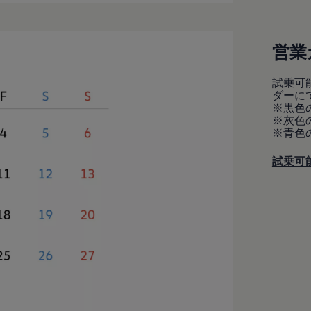
営業
試乗可
ダーに
※黒色
※灰色
※青色
試乗可