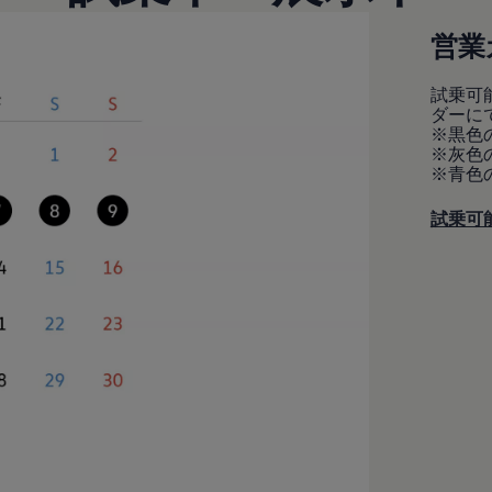
営業
試乗可
ダーに
※黒色
※灰色
※青色
試乗可