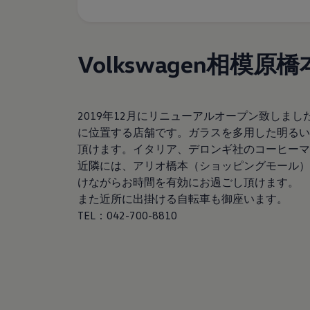
サービスと純正部品
フォルクスワーゲン純正部品のメリット
点検と車検
修理と点検
Volkswagen相模原橋
エンジンオイルおよびフルード類
ホイールとタイヤ
路上故障に関するサポート
フォルクスワーゲンサービス
アクセサリー
2019年12月にリニューアルオープン致しまし
Lifestyle & goods
に位置する店舗です。ガラスを多用した明るい
Car Navigation System
Drive Recorder
頂けます。イタリア、デロンギ社のコーヒーマ
お客様情報
近隣には、アリオ橋本（ショッピングモール）
リサイクルへの取組み
けながらお時間を有効にお過ごし頂けます。
警告灯とインジケーターランプ
特定整備情報
また近所に出掛ける自転車も御座います。
ユーザーガイド
TEL：042-700-8810
運転上の注意
自動車リサイクル法
ロイヤリティプログラム
安心プログラム
メンテナンスプログラム
延長保証ウォルフィサポート
カスタマーセンター
タイヤパンク補償