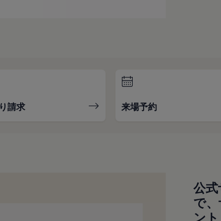
り請求
来場予約
公式
で、
ント