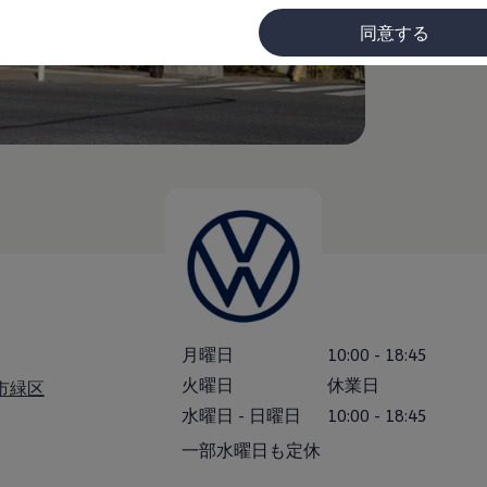
同意する
(
個人情報
に
月曜日
10:00
-
18:45
火曜日
休業日
原市緑区
水曜日
-
日曜日
10:00
-
18:45
一部水曜日も定休