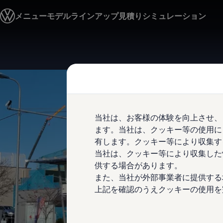
モデル＆見積りシミュレーション
メニュー
モデルラインアップ
見積りシミュレーション
デジタルカタログ
セーフティ マイスター
デジタルカタログ
ID. Buzz
Skip to
Skip
T-Cross
main
to
Tiguan
content
footer
Golf
Golf GTI
Golf R
Golf Variant
Golf R Variant
当社は、お客様の体験を向上させ、
Passat
ID.4
ます。当社は、クッキー等の使用に
Polo
有します。クッキー等により収集す
Polo GTI
当社は、クッキー等により収集した
Golf Touran
T-Roc
供する場合があります。
T-Roc R
また、当社が外部事業者に提供する
フォルクスワーゲンマガジン
上記を確認のうえクッキーの使用を
キャンペーン/イベント
ライフスタイル
レビュー動画
ブランドストーリー