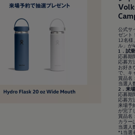
Vol
Cam
公式サ
ゼント！
12名様
ル」が
1．試
応募期間：
応募方
お好き
で、キ
賞品名：
当選人数
2．来
応募期間：
応募方
来場予
が完了
賞品名： H
カラー
当選人数
*1当