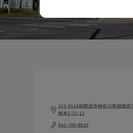
購入検討中の方へ
オファー(購入サポート・金利情報)
オファー
金利情報
Golf お乗り換えを10万円補助
Tiguan 購入後、5年間の安心サポートが無償
Golf Variant お乗り換えを10万円補助
Volkswagenアンバサダープログラム
ファイナンシャルサービス
ファイナンシャルサービス
フォルクスワーゲン自動車保険プラス
Volkswagen Card
お支払いシミュレーション
モデル別月々のお支払い例
ライフスタイルに合ったプランをみつける
カスタマーポータル 登録・ログイン
Match Maker 登録・ログイン
補助金・エコカー優遇制度
補助金・エコカー優遇制度
ID.4
252-0143相模原市神奈川県相模
Golf
橋本2-22-12
Golf Variant
Passat
042-700-8810
ID. Buzz
アフターサービス