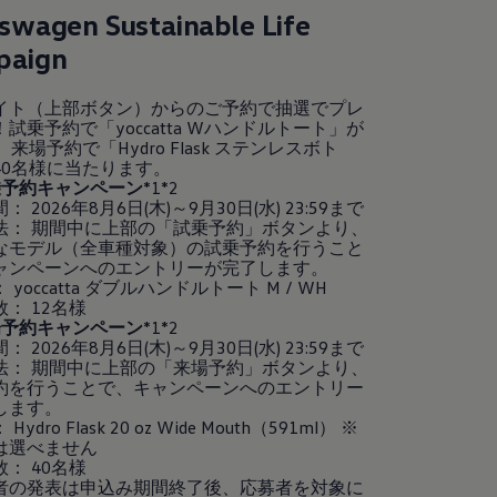
kswagen
Sustainable Life
paign
イト（上部ボタン）からのご予約で抽選でプレ
試乗予約で「yoccatta Wハンドルトート」が
、来場予約で「Hydro Flask ステンレスボト
40名様に当たります。
乗予約キャンペーン
*1*2
 2026年8月6日(木)～9月30日(水) 23:59まで
法： 期間中に上部の「試乗予約」ボタンより、
なモデル（全車種対象）の試乗予約を行うこと
ャンペーンへのエントリーが完了します。
 yoccatta ダブルハンドルトート M / WH
： 12名様
場予約キャンペーン
*1*2
 2026年8月6日(木)～9月30日(水) 23:59まで
法： 期間中に上部の「来場予約」ボタンより、
約を行うことで、キャンペーンへのエントリー
します。
ydro Flask 20 oz Wide Mouth（591ml） ※
は選べません
： 40名様
選者の発表は申込み期間終了後、応募者を対象に