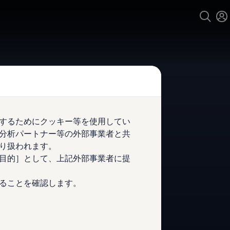
するためにクッキー等を使用してい
kswagen
相模原橋本
分析パートナー等の外部事業者と共
り扱われます。
4.5
|
200 レビュー
目的］として、上記外部事業者に提
ることを確認します。