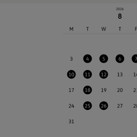
認定中古車
“Certified Pre-Owned”の品質とは
延長保証サービスガイド
9つの約束
スマート買取
キャンペーン/ファイナンスプログラム
フォルクスワーゲンについて
企業情報
会社概要
会社概要EN
採用情報
正規ディーラー地域別採用情報
倫理・リスク管理・コンプライアンス
プレスリリース
2025
2024
2023
2022
2021
2020
2019
2018
2017
2016
2015