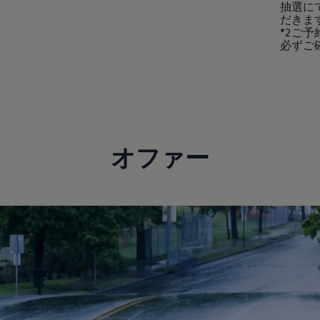
抽選に
だきま
*2ご
必ずご
オファー