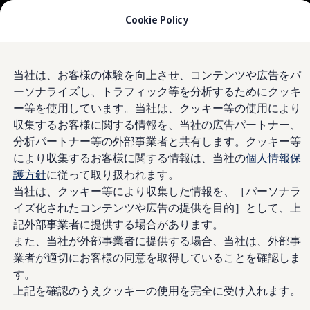
モデル＆見積りシミュレーション
Cookie Policy
デジタルカタログ
セーフティ マイスター
デジタルカタログ
Skip to
Skip
ID. Buzz
Volkswagen
さいたま新都心
当社は、お客様の体験を向上させ、コンテンツや広告をパ
main
to
T-Cross
ーソナライズし、トラフィック等を分析するためにクッキ
content
footer
Tiguan
Golf
4.9
|
370 レビュー
ー等を使用しています。当社は、クッキー等の使用により
Golf GTI
収集するお客様に関する情報を、当社の広告パートナー、
Golf R
分析パートナー等の外部事業者と共有します。クッキー等
Golf Variant
Golf R Variant
により収集するお客様に関する情報は、当社の
個人情報保
Passat
護方針
に従って取り扱われます。
ID.4
当社は、クッキー等により収集した情報を、［パーソナラ
Polo
Polo GTI
イズ化されたコンテンツや広告の提供を目的］として、上
Golf Touran
記外部事業者に提供する場合があります。
T-Roc
また、当社が外部事業者に提供する場合、当社は、外部事
T-Roc R
フォルクスワーゲンマガジン
業者が適切にお客様の同意を取得していることを確認しま
キャンペーン/イベント
す。
ライフスタイル
上記を確認のうえクッキーの使用を完全に受け入れます。
レビュー動画
ブランドストーリー