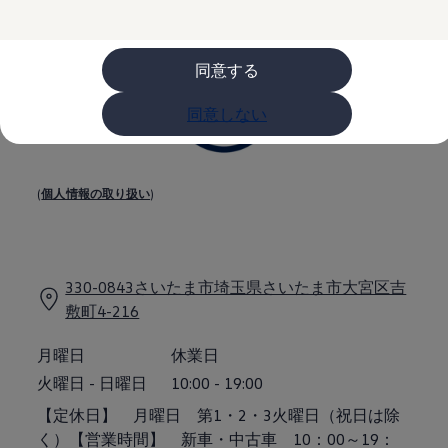
購入検討中の方へ
オファー(購入サポート・金利情報)
オファー
金利情報
同意する
Golf お乗り換えを10万円補助
Tiguan 購入後、5年間の安心サポートが無償
同意しない
Golf Variant お乗り換えを10万円補助
Volkswagenアンバサダープログラム
ファイナンシャルサービス
ファイナンシャルサービス
フォルクスワーゲン自動車保険プラス
(
個人情報の取り扱い
)
Volkswagen Card
お支払いシミュレーション
モデル別月々のお支払い例
ライフスタイルに合ったプランをみつける
カスタマーポータル 登録・ログイン
330-0843さいたま市埼玉県さいたま市大宮区吉
Match Maker 登録・ログイン
敷町4-216
補助金・エコカー優遇制度
補助金・エコカー優遇制度
ID.4
月曜日
休業日
Golf
火曜日
-
日曜日
10:00
-
19:00
Golf Variant
Passat
【定休日】 月曜日 第1・2・3火曜日（祝日は除
ID. Buzz
く）【営業時間】 新車・中古車 10：00～19：
アフターサービス