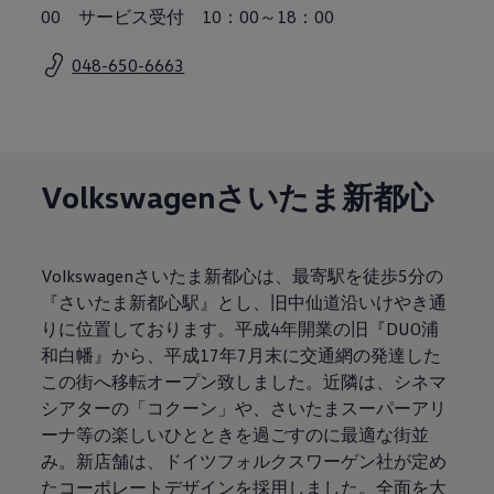
サービスと純正部品
00 サービス受付 10：00～18：00
フォルクスワーゲン純正部品のメリット
点検と車検
048-650-6663
修理と点検
エンジンオイルおよびフルード類
ホイールとタイヤ
路上故障に関するサポート
フォルクスワーゲンサービス
アクセサリー
Volkswagenさいたま新都心
Lifestyle & goods
Car Navigation System
Drive Recorder
お客様情報
リサイクルへの取組み
Volkswagenさいたま新都心は、最寄駅を徒歩5分の
警告灯とインジケーターランプ
『さいたま新都心駅』とし、旧中仙道沿いけやき通
特定整備情報
りに位置しております。平成4年開業の旧『DUO浦
ユーザーガイド
運転上の注意
和白幡』から、平成17年7月末に交通網の発達した
自動車リサイクル法
この街へ移転オープン致しました。近隣は、シネマ
ロイヤリティプログラム
シアターの「コクーン」や、さいたまスーパーアリ
安心プログラム
メンテナンスプログラム
ーナ等の楽しいひとときを過ごすのに最適な街並
延長保証ウォルフィサポート
み。新店舗は、ドイツフォルクスワーゲン社が定め
カスタマーセンター
たコーポレートデザインを採用しました。全面を大
タイヤパンク補償