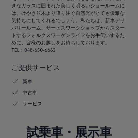
認定中古車
きなガラスに囲まれた美しく明るいショールームに
“Certified Pre-Owned”の品質とは
は、けやき並木より降り注ぐ自然光がとても優雅な
延長保証サービスガイド
気持ちにしてくれるでしょう。私たちは、新車デリ
9つの約束
スマート買取
バリールーム、サービスワークショップからスター
キャンペーン/ファイナンスプログラム
トするフォルクスワーゲンライフをお手伝いするた
フォルクスワーゲンについて
めに、皆様のお越しをお待ちしております。
企業情報
会社概要
TEL：048-650-6663
会社概要EN
採用情報
正規ディーラー地域別採用情報
ご提供サービス
倫理・リスク管理・コンプライアンス
プレスリリース
新車
2025
2024
中古車
2023
2022
サービス
2021
2020
2019
2018
2017
試乗車・展示車
2016
2015