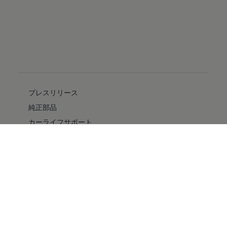
プレスリリース
純正部品
カーライフサポート
フォルクスワーゲン自動車保険プラス
安全性
バリアフリー
採用情報
キャンペーン/イベント
ファイナンシャルサービス
純正ナビゲーションのアップデート情報