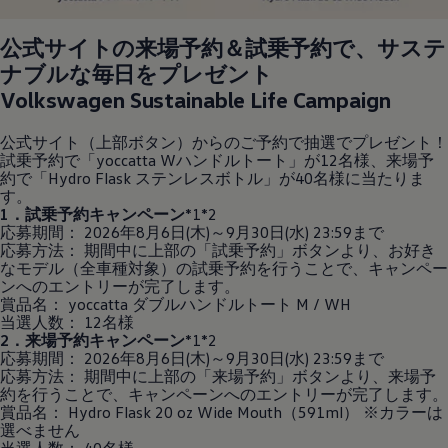
公式サイトの来場予約＆試乗予約で、サステ
ナブルな毎日をプレゼント
Volkswagen
Sustainable Life Campaign
公式サイト（上部ボタン）からのご予約で抽選でプレゼント！
試乗予約で「yoccatta Wハンドルトート」が12名様、来場予
約で「Hydro Flask ステンレスボトル」が40名様に当たりま
す。
1．試乗予約キャンペーン
*1*2
応募期間： 2026年8月6日(木)～9月30日(水) 23:59まで
応募方法： 期間中に上部の「試乗予約」ボタンより、お好き
なモデル（全車種対象）の試乗予約を行うことで、キャンペー
ンへのエントリーが完了します。
賞品名： yoccatta ダブルハンドルトート M / WH
当選人数： 12名様
2．来場予約キャンペーン
*1*2
応募期間： 2026年8月6日(木)～9月30日(水) 23:59まで
応募方法： 期間中に上部の「来場予約」ボタンより、来場予
約を行うことで、キャンペーンへのエントリーが完了します。
賞品名： Hydro Flask 20 oz Wide Mouth（591ml） ※カラーは
選べません