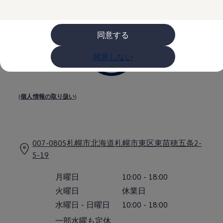
購入検討中の方へ
オファー(購入サポート・金利情報)
オファー
金利情報
同意する
Golf お乗り換えを10万円補助
Tiguan 購入後、5年間の安心サポートが無償
同意しない
Golf Variant お乗り換えを10万円補助
Volkswagenアンバサダープログラム
ファイナンシャルサービス
ファイナンシャルサービス
フォルクスワーゲン自動車保険プラス
(
個人情報の取り扱い
)
Volkswagen Card
お支払いシミュレーション
モデル別月々のお支払い例
ライフスタイルに合ったプランをみつける
カスタマーポータル 登録・ログイン
007-0805札幌市北海道札幌市東区東苗穂五条2-
Match Maker 登録・ログイン
5-19
補助金・エコカー優遇制度
補助金・エコカー優遇制度
ID.4
月曜日
10:00
-
18:00
Golf
火曜日
休業日
Golf Variant
Passat
水曜日
-
日曜日
10:00
-
18:00
ID. Buzz
アフターサービス
一部水曜も定休