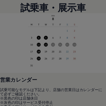
リコール関連情報
試乗車・展示車
セーフティ マイスター
営業カレンダー
試乗可能なモデルは下記より、店舗の営業日はカレンダーに
て必ずご確認ください。
※黒色の印は店舗休日
※灰色の印はサービス受付停止