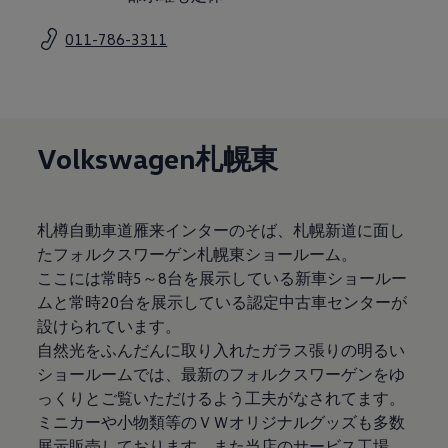
サービスと純正部品
フォルクスワーゲン純正部品のメリット
011-786-3311
点検と車検
修理と点検
エンジンオイルおよびフルード類
ホイールとタイヤ
路上故障に関するサポート
フォルクスワーゲンサービス
Volkswagen札幌東
アクセサリー
Lifestyle & goods
Car Navigation System
Drive Recorder
お客様情報
札樽自動車道雁来インターのそば、札幌新道に面し
リサイクルへの取組み
たフォルクスワーゲン札幌東ショールーム。
警告灯とインジケーターランプ
ここには常時5～8台を展示している新車ショールー
特定整備情報
ユーザーガイド
ムと常時20台を展示している認定中古車センターが
運転上の注意
設けられています。
自動車リサイクル法
自然光をふんだんに取り入れたガラス張りの明るい
ロイヤリティプログラム
安心プログラム
ショールームでは、最新のフォルクスワーゲンをゆ
メンテナンスプログラム
っくりとご覧いただけるよう工夫がなされてます。
延長保証ウォルフィサポート
ミニカーや小物類等のＶＷオリジナルグッズも多数
カスタマーセンター
タイヤパンク補償
展示販売しております。また当店のサービス工場