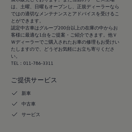
認定中古車
は、土曜、日曜もオープンし、正規ディーラーなら
“Certified Pre-Owned”の品質とは
ではの適切なメンテナンスとアドバイスを受けるこ
延長保証サービスガイド
9つの約束
とができます。
スマート買取
認定中古車はグループ200台以上の在庫の中からお
キャンペーン/ファイナンスプログラム
客様に最適な1台をご提案・ご紹介できます。他Ｖ
フォルクスワーゲンについて
企業情報
Ｗディーラーでご購入されたお車の修理もお受けい
会社概要
たしますので、どうぞお気軽にお立ち寄りくださ
会社概要EN
い。
採用情報
正規ディーラー地域別採用情報
TEL：011-786-3311
倫理・リスク管理・コンプライアンス
プレスリリース
2025
ご提供サービス
2024
2023
新車
2022
2021
中古車
2020
2019
サービス
2018
2017
2016
2015