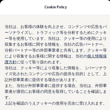
モデル＆見積りシミュレーション
Cookie Policy
デジタルカタログ
セーフティ マイスター
デジタルカタログ
Skip to
Skip
ID. Buzz
Volkswagen
札幌東
当社は、お客様の体験を向上させ、コンテンツや広告をパ
main
to
T-Cross
ーソナライズし、トラフィック等を分析するためにクッキ
content
footer
Tiguan
Golf
4.8
|
365 レビュー
ー等を使用しています。当社は、クッキー等の使用により
Golf GTI
収集するお客様に関する情報を、当社の広告パートナー、
Golf R
分析パートナー等の外部事業者と共有します。クッキー等
Golf Variant
Golf R Variant
により収集するお客様に関する情報は、当社の
個人情報保
Passat
護方針
に従って取り扱われます。
ID.4
当社は、クッキー等により収集した情報を、［パーソナラ
Polo
Polo GTI
イズ化されたコンテンツや広告の提供を目的］として、上
Golf Touran
記外部事業者に提供する場合があります。
T-Roc
また、当社が外部事業者に提供する場合、当社は、外部事
T-Roc R
フォルクスワーゲンマガジン
業者が適切にお客様の同意を取得していることを確認しま
キャンペーン/イベント
す。
ライフスタイル
上記を確認のうえクッキーの使用を完全に受け入れます。
レビュー動画
ブランドストーリー